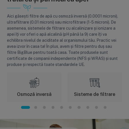
Aici găsești filtre de apă cu osmoză inversă (0.0001 microni),
ultrafiltrare (0.01 microni) sau microfiltrare (1-5 microni). De
Sisteme de filtrare
Carcase de 
asemenea, sistemele de filtrare cu alcalinizare și ionizare a
apei îți vor oferi o apă alcalină (pH până la 9) care îți va
Ultrafiltrare
Big Blue/
echilibra nivelul de aciditate al organismului tău. Practic vei
(6)
(8)
avea izvor în casa ta! În plus, avem și filtre pentru duș sau
Filtre cu purjare
Carcase c
filtre BigBlue pentru toată casa. Toate produsele sunt
(16)
(17)
certificate de companii independente (NFS și WRAS) și sunt
Filtre pentru duș
Big Blue/
produse și respectă toate standardele UE.
(8)
(11)
Sterilizatoare UV
Carcase a
(18)
(1)
Dozatoare
Carcase 
(7)
(8)
Osmoză inversă
Sisteme de filtrare
Sisteme economice
Seturi de
(9)
(21)