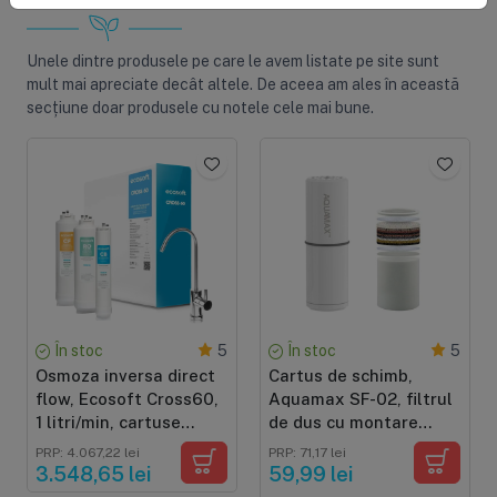
Unele dintre produsele pe care le avem listate pe site sunt
mult mai apreciate decât altele. De aceea am ales în această
secțiune doar produsele cu notele cele mai bune.
În stoc
În stoc
5
5
Osmoza inversa direct
Cartus de schimb,
flow, Ecosoft Cross60,
Aquamax SF-02, filtrul
1 litri/min, cartuse
de dus cu montare
twist, membrana 400
directa
PRP: 4.067,22 lei
PRP: 71,17 lei
GPD, baterie smart cu
3.548,65 lei
59,99 lei
indicator