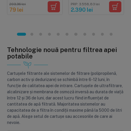
dublu cu vacuum
600GPD, fara bazin,
203,36 lei
PRP: 3.558,83 lei
pentru etansare
pompa booster, display
79 lei
2.390 lei
optima pentru 12 ore,
TDS, cartuse cu sistem
finisaj negru
twist
Tehnologie nouă pentru filtrea apei
potabile
Cartușele filtrante ale sistemelor de filtrare (polipropilenă,
carbon activ și dedurizare) se schimbă între 6-12 luni, în
funcție de calitatea apei de intrare. Cartușele de ultrafiltrare,
alcalinizare și membrana de osmoză inversă au durata de viață
între 12 și 36 de luni, dar acest lucru fiind influențat de
cantitatea de apă filtrată. Majoritatea sistemelor au
capacitatea de a filtra în condiții maxime până la 5000 de litri
de apă. Alege setul de cartușe sau accesoriile de care ai
nevoie.