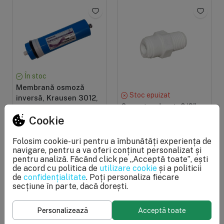
În stoc
Membrană osmoză
Stoc epuizat
inversă, Krausen 3012,
Conector drept, 3/8"
debit 800 GPD, filtrare
furtun (9 mm) x 3/4"
Cookie
0,0001 microni, elimină
PRP: 800 lei
filet ext, cuplare cu
până la 98% TDS
500 lei
mufa rapida pentru
Folosim cookie-uri pentru a îmbunătăți experiența de
PRP: 18 lei
furtun de 9 mm
15 lei
navigare, pentru a va oferi conținut personalizat și
pentru analiză. Făcând click pe „Acceptă toate”, ești
de acord cu politica de
utilizare cookie
și a politicii
de
confidențialitate
. Poți personaliza fiecare
secțiune în parte, dacă dorești.
Top filtre de apă, dedurizatoare și
Personalizează
Acceptă toate
consumabile