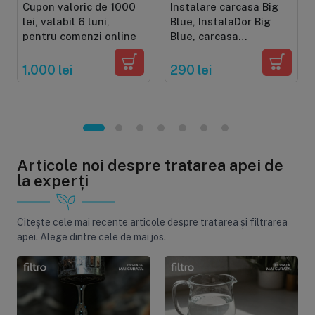
Cupon valoric de 1000
Instalare carcasa Big
lei, valabil 6 luni,
Blue, InstalaDor Big
pentru comenzi online
Blue, carcasa
individuala sau set 2-3
carcase
1.000 lei
290 lei
Articole noi despre tratarea apei de
la experți
Citește cele mai recente articole despre tratarea și filtrarea
apei. Alege dintre cele de mai jos.