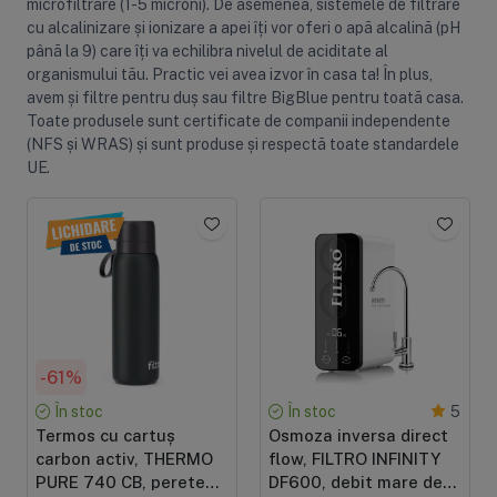
microfiltrare (1-5 microni). De asemenea, sistemele de filtrare
cu alcalinizare și ionizare a apei îți vor oferi o apă alcalină (pH
până la 9) care îți va echilibra nivelul de aciditate al
organismului tău. Practic vei avea izvor în casa ta! În plus,
avem și filtre pentru duș sau filtre BigBlue pentru toată casa.
Toate produsele sunt certificate de companii independente
(NFS și WRAS) și sunt produse și respectă toate standardele
UE.
-61%
În stoc
În stoc
5
Termos cu cartuș
Osmoza inversa direct
carbon activ, THERMO
flow, FILTRO INFINITY
PURE 740 CB, perete
DF600, debit mare de