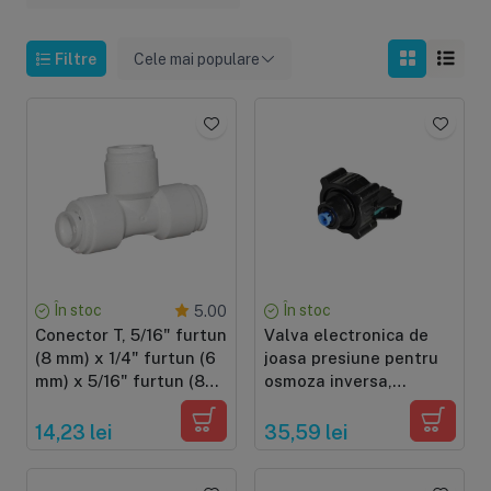
Filtre
Cele mai populare
În stoc
În stoc
5.00
Conector T, 5/16" furtun
Valva electronica de
(8 mm) x 1/4" furtun (6
joasa presiune pentru
mm) x 5/16" furtun (8
osmoza inversa,
mm), conectare cu
conectori rapizi 1/4" (6
mufa rapida pentru
mm)
14,23 lei
35,59 lei
furtun de 6 si 8 mm