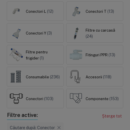
(12)
(13)
Conectori L
Conectori T
Sisteme de filtrare
Carcase de 
Filtre cu carcasă
(3)
Conectori Y
(24)
Ultrafiltrare
Big Blue/
(6)
(8)
Filtre cu purjare
Carcase c
Filtre pentru
(13)
Fitinguri PPR
(16)
(17)
(1)
frigider
Filtre pentru duș
Big Blue/
(8)
(11)
Sterilizatoare UV
Carcase a
(236)
(118)
Consumabile
Accesorii
(18)
(1)
Dozatoare
Carcase 
(7)
(8)
Sisteme economice
Seturi de
(103)
(153)
Conectori
Componente
(9)
(21)
Filtre active:
Șterge tot
Căutare după: Conector