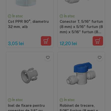
În stoc
În stoc
Cot PPR 90°, diametru
Conector T, 5/16" furtun
32 mm, alb
(8 mm) x 5/16" furtun (8
mm) x 5/16" furtun (8
mm), conectare cu
mufa rapida pentru
3,05 lei
12,20 lei
furtun de 8 mm
În stoc
În stoc
Inel de fixare pentru
Robinet de trecere,
conector de 1/4" cu
5/16" furtun (8 mm) x