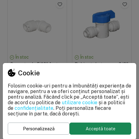
În stoc
În stoc
Conector L, 5/16″ furtun
Robinet de trecere 3/8"
(8 mm) x1/4″ filet
furtun x 3/8" furtun
Cookie
exterior, cuplare cu
(conector rapid)
mufa rapida pentru tub
Folosim cookie-uri pentru a îmbunătăți experiența de
8 mm
navigare, pentru a va oferi conținut personalizat și
10,16 lei
30,50 lei
pentru analiză. Făcând click pe „Acceptă toate”, ești
de acord cu politica de
utilizare cookie
și a politicii
de
confidențialitate
. Poți personaliza fiecare
secțiune în parte, dacă dorești.
Personalizează
Acceptă toate