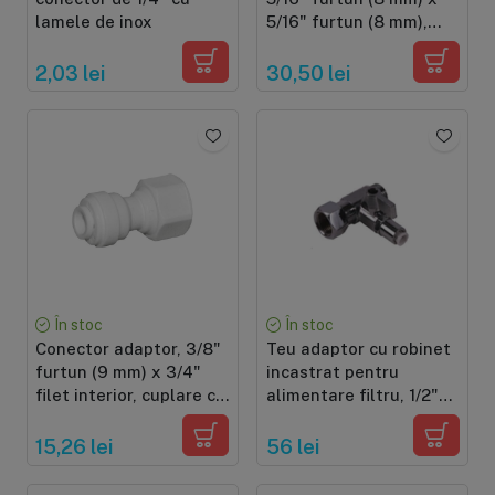
lamele de inox
5/16" furtun (8 mm),
cuplare cu mufa rapida,
din plastic cu bila
2,03 lei
30,50 lei
În stoc
În stoc
Conector adaptor, 3/8"
Teu adaptor cu robinet
furtun (9 mm) x 3/4"
incastrat pentru
filet interior, cuplare cu
alimentare filtru, 1/2"
mufa rapida pentru
filet ext. x 1/4" qc x 1/2"
furtun de 9 mm
filet int., cu mufa rapida
15,26 lei
56 lei
de 1/4", aliaj de zinc