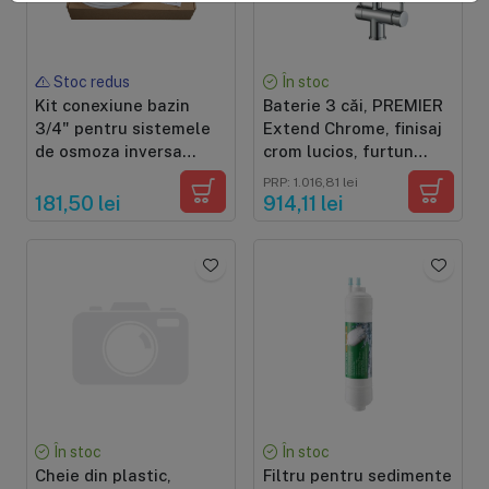
Stoc redus
În stoc
Kit conexiune bazin
Baterie 3 căi, PREMIER
3/4" pentru sistemele
Extend Chrome, finisaj
de osmoza inversa
crom lucios, furtun
comerciale
extensibil cu duș, flux
PRP: 1.016,81 lei
separat apă filtrată și
181,50 lei
914,11 lei
apă menajeră (rece și
caldă)
În stoc
În stoc
Cheie din plastic,
Filtru pentru sedimente