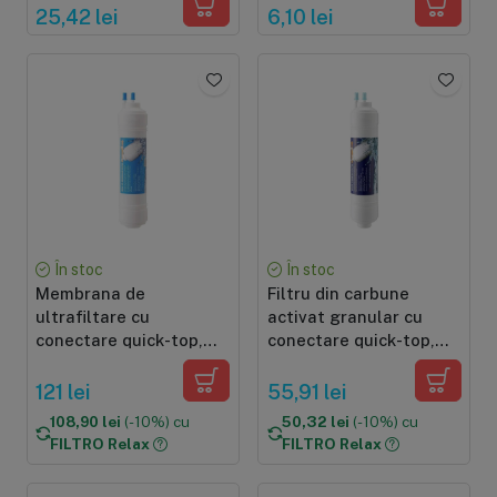
6 mm
25,42 lei
6,10 lei
În stoc
În stoc
Membrana de
Filtru din carbune
ultrafiltare cu
activat granular cu
conectare quick-top,
conectare quick-top,
grad de filtrare de 0.01
postfiltru pentru
microni, dimensiune
imbunatatire gust si
121 lei
55,91 lei
12"x2.5"
miros, dimensiune
108,90 lei
(-10%) cu
50,32 lei
(-10%) cu
12"x2.5"
FILTRO Relax
FILTRO Relax