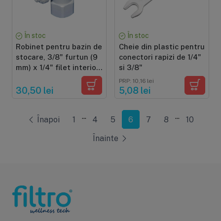
În stoc
În stoc
Robinet pentru bazin de
Cheie din plastic pentru
stocare, 3/8" furtun (9
conectori rapizi de 1/4"
mm) x 1/4" filet interior,
si 3/8"
mufa hexagonala
PRP: 10,16 lei
normala
30,50 lei
5,08 lei
...
...
Înapoi
1
4
5
6
7
8
10
Înainte