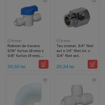
În stoc
În stoc
Robinet de trecere,
Teu cromat, 3/4" filet
5/16" furtun (8 mm) x
ext x 1/4" filet int. x
3/8" furtun (9 mm),
3/4" filet ext.
cuplare cu mufa rapida,
din plastic cu bila
30,50 lei
20,34 lei