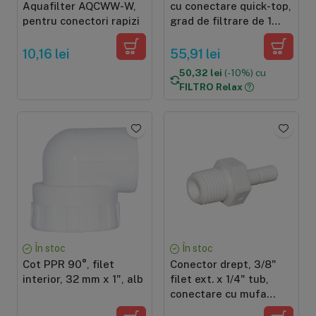
Aquafilter AQCWW-W,
cu conectare quick-top,
pentru conectori rapizi
grad de filtrare de 1
micron, dimensiune
12"x2.5"
10,16 lei
55,91 lei
50,32 lei
(-10%) cu
FILTRO Relax
În stoc
În stoc
Cot PPR 90°, filet
Conector drept, 3/8"
interior, 32 mm x 1", alb
filet ext. x 1/4" tub,
conectare cu mufa
rapida pentru furtun de