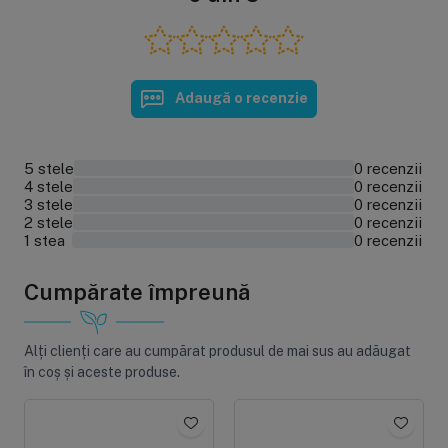
Adaugă o recenzie
5 stele
0 recenzii
0%
4 stele
0 recenzii
0%
3 stele
0 recenzii
0%
2 stele
0 recenzii
0%
1 stea
0 recenzii
0%
Cumpărate împreună
Alți clienți care au cumpărat produsul de mai sus au adăugat
în coș și aceste produse.