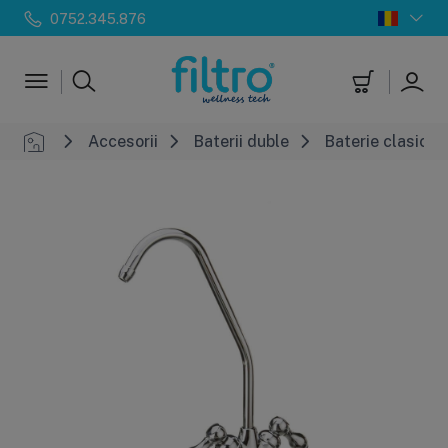
0752.345.876
Accesorii
Baterii duble
Baterie clasica 