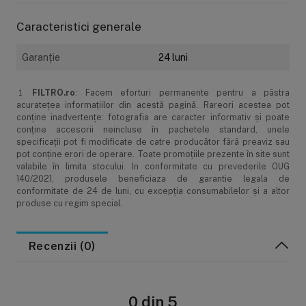
Caracteristici generale
Garanţie
24 luni
FILTRO.ro
: Facem eforturi permanente pentru a păstra
acurateţea informaţiilor din acestă pagină. Rareori acestea pot
conţine inadvertenţe: fotografia are caracter informativ şi poate
conţine accesorii neincluse în pachetele standard, unele
specificaţii pot fi modificate de catre producător fără preaviz sau
pot conţine erori de operare. Toate promoţiile prezente în site sunt
valabile în limita stocului. In conformitate cu prevederile OUG
140/2021, produsele beneficiaza de garantie legala de
conformitate de 24 de luni, cu excepția consumabilelor și a altor
produse cu regim special.
Recenzii (0)
0 din 5