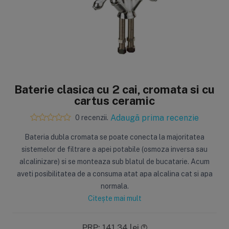
Sisteme de filtrare
Carcase de 
Ultrafiltrare
Big Blue/
(6)
(8)
Baterie clasica cu 2 cai, cromata si cu
Filtre cu purjare
Carcase c
cartus ceramic
(16)
(17)
Filtre pentru duș
Big Blue/
Adaugă prima recenzie
0 recenzii.
(8)
(11)
Sterilizatoare UV
Carcase a
Bateria dubla cromata se poate conecta la majoritatea
(18)
(1)
Dozatoare
Carcase 
sistemelor de filtrare a apei potabile (osmoza inversa sau
(7)
(8)
alcalinizare) si se monteaza sub blatul de bucatarie. Acum
Sisteme economice
Seturi de
aveti posibilitatea de a consuma atat apa alcalina cat si apa
(9)
(21)
normala.
Citește mai mult
PRP: 141,34 lei