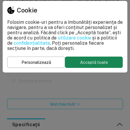
va oferi un confort sporit.
Cookie
Bateria este compatibila perfect cu toate sistemele de
Folosim cookie-uri pentru a îmbunătăți experiența de
filtrare a apei care ofera conectare standard de marimea 1/4
navigare, pentru a va oferi conținut personalizat și
inch.
pentru analiză. Făcând click pe „Acceptă toate”, ești
de acord cu politica de
utilizare cookie
și a politicii
Modalități de comandă
de
confidențialitate
. Poți personaliza fiecare
secțiune în parte, dacă dorești.
Modalități de plată
Personalizează
Acceptă toate
Livrarea produselor
Garanție și service
Returul produselor
Vezi mai mult
Specificații