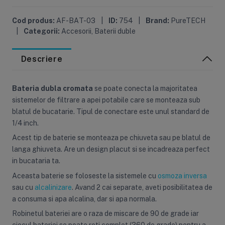
Cod produs:
AF-BAT-03
|
ID:
754
|
Brand:
PureTECH
|
Categorii:
Accesorii
,
Baterii duble
Descriere
Bateria dubla cromata
se poate conecta la majoritatea
sistemelor de filtrare a apei potabile care se monteaza sub
blatul de bucatarie. Tipul de conectare este unul standard de
1/4 inch.
Acest tip de baterie se monteaza pe chiuveta sau pe blatul de
langa ghiuveta. Are un design placut si se incadreaza perfect
in bucataria ta.
Aceasta baterie se foloseste la sistemele cu
osmoza inversa
sau cu
alcalinizare
. Avand 2 cai separate, aveti posibilitatea de
a consuma si apa alcalina, dar si apa normala.
Robinetul bateriei are o raza de miscare de 90 de grade iar
ciocul bateriei se poate roti complet (360 de grade) pentru a