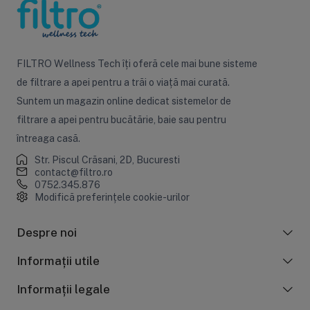
Echipa noastră instalează și pune în funcțiune o gamă
variată de sisteme de filtrare a apei, adaptate atât pentru
locuințe, cât și pentru utilizare profesională:
InstalaDor MICRO
– instalare filtru de apă
FILTRO Wellness Tech îți oferă cele mai bune sisteme
casnic, sistem cu microfiltrare sau ultrafiltrare.
de filtrare a apei pentru a trăi o viață mai curată.
InstalaDor OSMO
– instalare osmoză inversă
Suntem un magazin online dedicat sistemelor de
casnică, sisteme cu 3-7 stadii, clasică sau direct
filtrare a apei pentru bucătărie, baie sau pentru
flow.
întreaga casă.
InstalaDor CABINET
– instalare stație de
dedurizare casnică, dedurizator cabinet de 10-37
Str. Piscul Crăsani, 2D, Bucuresti
contact@filtro.ro
litri, cu prefiltru.
0752.345.876
InstalaDor PRO
– instalare stație de dedurizare
Modifică preferințele cookie-urilor
profesională, dedurizator simplex de 37-200 litri,
cu prefiltru.
Despre noi
InstalaDor UV
– instalare sterilizator UV, lampă
cu ultraviolete de putere 6-165W.
Informații utile
InstalaDor Big Blue
– instalare carcasă Big Blue,
Informații legale
individuală sau set de 2-3 carcase.