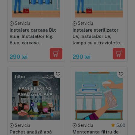
Serviciu
Serviciu
Instalare carcasa Big
Instalare sterilizator
Blue, InstalaDor Big
UV, InstalaDor UV,
Blue, carcasa
lampa cu ultraviolete
individuala sau set 2-3
de putere 6-165W
carcase
290 lei
290 lei
Serviciu
Serviciu
5.00
Pachet analiză apă
Mentenanta filtru de