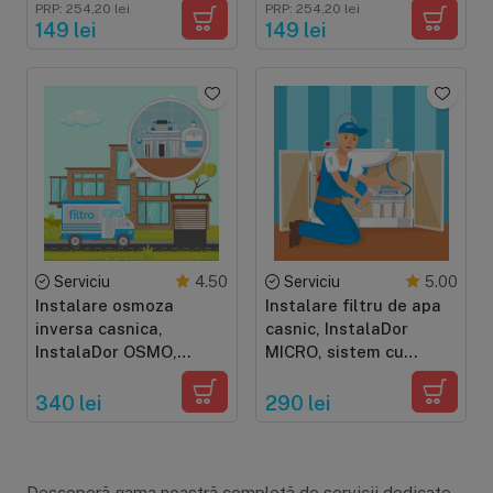
probă prin curier
probă prin curier
PRP: 254,20 lei
PRP: 254,20 lei
149 lei
149 lei
Serviciu
Serviciu
4.50
5.00
Instalare osmoza
Instalare filtru de apa
inversa casnica,
casnic, InstalaDor
InstalaDor OSMO,
MICRO, sistem cu
sisteme cu osmoza
microfiltrare sau
inversa, 3-7 stadii,
ultrafiltrare
340 lei
290 lei
clasica sau direct flow
Descoperă gama noastră completă de servicii dedicate