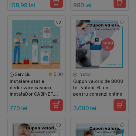
osmoza inversa, valva
dedurizator simplex,
158,99 lei
980 lei
automata
37-200 litri, cu prefiltru
Serviciu
În stoc
5.00
Instalare statie
Cupon valoric de 3000
dedurizare casnica,
lei, valabil 6 luni,
InstalaDor CABINET,
pentru comenzi online
dedurizator cabinet, 10-
37 litri, cu prefiltru
770 lei
3.000 lei