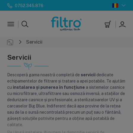
0752.345.876
Servicii
Servicii
Descoperă gama noastră completă de
servicii
dedicate
echipamentelor de filtrare și tratare a apei potabile. Te ajutăm
cu
instalarea și punerea în funcțiune
a sistemelor casnice
cu microfiltrare, ultrafiltrare sau osmoză inversă, a stațiilor de
dedurizare casnice și profesionale, a sterilizatoarelor UV și a
carcaselor Big Blue. Indiferent dacă apa provine de la rețea
sau de la o sursă necontrolată precum un puț sau o fântână,
găsești soluțiile potrivite pentru a obține apă potabilă de
calitate.
Pe lângă instalare, îți punem la dispoziție servicii de