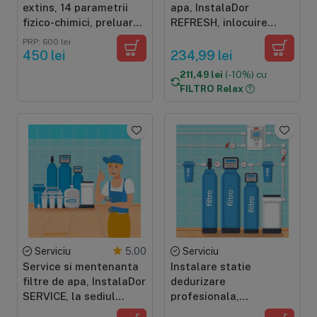
extins, 14 parametrii
apa, InstalaDor
fizico-chimici, preluare
REFRESH, inlocuire
probă prin curier
consumabile la
PRP: 600 lei
domiciliul clientului,
450 lei
234,99 lei
sisteme clasice sau
211,49 lei
(-10%) cu
osmoza inversa casnica
FILTRO Relax
Serviciu
Serviciu
5.00
Service si mentenanta
Instalare statie
filtre de apa, InstalaDor
dedurizare
SERVICE, la sediul
profesionala,
nostru, sisteme clasice,
InstalaDor PRO,