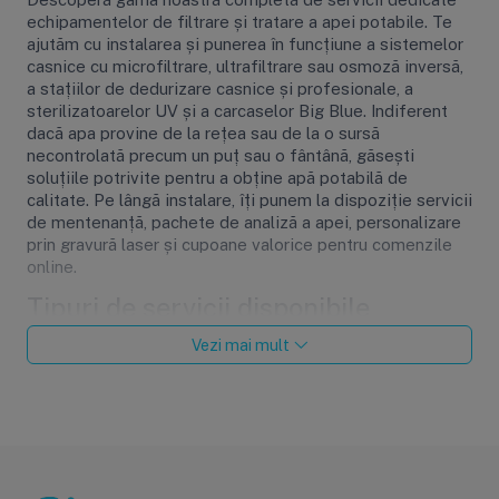
echipamentelor de filtrare și tratare a apei potabile. Te
ajutăm cu instalarea și punerea în funcțiune a sistemelor
casnice cu microfiltrare, ultrafiltrare sau osmoză inversă,
a stațiilor de dedurizare casnice și profesionale, a
sterilizatoarelor UV și a carcaselor Big Blue. Indiferent
dacă apa provine de la rețea sau de la o sursă
necontrolată precum un puț sau o fântână, găsești
soluțiile potrivite pentru a obține apă potabilă de
calitate. Pe lângă instalare, îți punem la dispoziție servicii
de mentenanță, pachete de analiză a apei, personalizare
prin gravură laser și cupoane valorice pentru comenzile
online.
Tipuri de servicii disponibile
Categoria noastră de servicii acoperă tot ce ai nevoie
Vezi mai mult
pentru instalarea, întreținerea și optimizarea
echipamentelor de tratare a apei, dar și servicii
complementare precum analize de apă, personalizare și
cupoane valorice.
Servicii de instalare InstalaDor