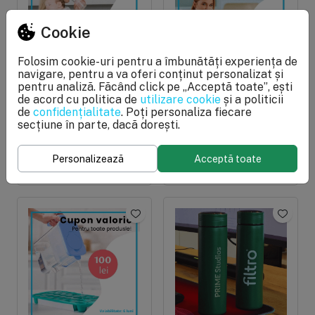
Cookie
Folosim cookie-uri pentru a îmbunătăți experiența de
navigare, pentru a va oferi conținut personalizat și
pentru analiză. Făcând click pe „Acceptă toate”, ești
În stoc
În stoc
de acord cu politica de
utilizare cookie
și a politicii
Cupon valoric de 1000
Cupon valoric de 300
de
confidențialitate
. Poți personaliza fiecare
secțiune în parte, dacă dorești.
lei, valabil 6 luni,
lei, valabil 6 luni,
pentru comenzi online
pentru comenzi online
Personalizează
Acceptă toate
1.000 lei
300 lei