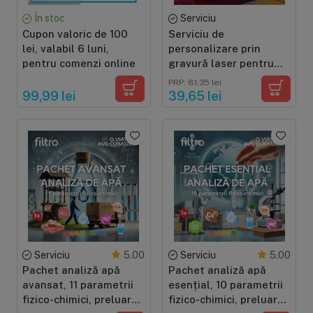
În stoc
Serviciu
Cupon valoric de 100
Serviciu de
lei, valabil 6 luni,
personalizare prin
pentru comenzi online
gravură laser pentru
recipiente și termosuri
PRP: 81,35 lei
99,99 lei
39,65 lei
Serviciu
Serviciu
5.00
5.00
Pachet analiză apă
Pachet analiză apă
avansat, 11 parametrii
esențial, 10 parametrii
fizico-chimici, preluare
fizico-chimici, preluare