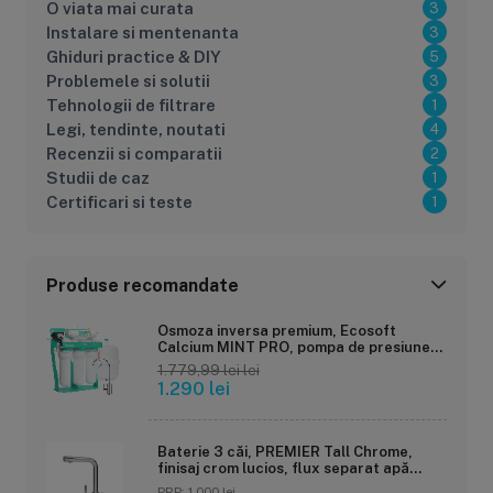
O viata mai curata
3
Instalare si mentenanta
3
Ghiduri practice & DIY
5
Problemele si solutii
3
Tehnologii de filtrare
1
Legi, tendinte, noutati
4
Recenzii si comparatii
2
Studii de caz
1
Certificari si teste
1
Produse recomandate
Osmoza inversa premium, Ecosoft
Calcium MINT PRO, pompa de presiune
pe cadru metalic, 75 GPD, 6 stadii cu...
1.779,99 lei lei
1.290 lei
Baterie 3 căi, PREMIER Tall Chrome,
finisaj crom lucios, flux separat apă
filtrată și apă menajeră (rece și caldă)
PRP: 1.000 lei