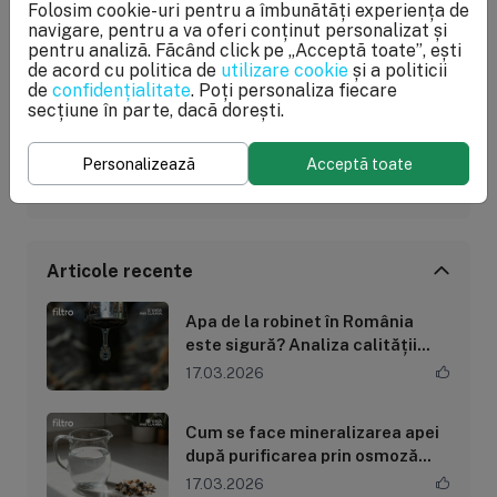
1.049 lei
Folosim cookie-uri pentru a îmbunătăți experiența de
navigare, pentru a va oferi conținut personalizat și
pentru analiză. Făcând click pe „Acceptă toate”, ești
de acord cu politica de
utilizare cookie
și a politicii
de
confidențialitate
. Poți personaliza fiecare
Etichete populare
secțiune în parte, dacă dorești.
Mineralizarea Apei
Remineralizare Eficienta
Personalizează
Acceptă toate
Ce Este Mineralizarea
Cum Se Mineralizeaza Apa
Articole recente
Apa de la robinet în România
este sigură? Analiza calității
apei potabile
17.03.2026
Cum se face mineralizarea apei
după purificarea prin osmoză
inversă
17.03.2026