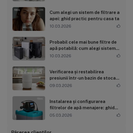
Cum alegi un sistem de filtrare a
apei: ghid practic pentru casa ta
10.03.2026
Probabil cele mai bune filtre de
apă potabilă: cum alegi sistemul
potrivit în 2026
10.03.2026
Verificarea și restabilirea
presiunii într-un bazin de stocare
al sistemului prin osmoză
09.03.2026
inversă
Instalarea și configurarea
filtrelor de apă menajere: ghid
complet pentru sisteme de
05.03.2026
filtrare și...
Părerea clienților