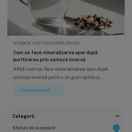
Sisteme de filtrare
Carcase de 
Ultrafiltrare
Big Blue/
STUDII DE CAZ
17.03.2026
FILTRO.RO
(6)
(8)
Filtre cu purjare
Carcase c
Cum se face mineralizarea apei după
(16)
(17)
purificarea prin osmoză inversă
Filtre pentru duș
Big Blue/
Aflați cum se face mineralizarea apei după
(8)
(11)
Sterilizatoare UV
Carcase a
osmoza inversă pentru un gust optim și
(18)
(1)
beneficii pentru sănătate. Ghid complet.
Dozatoare
Carcase 
Citește mai mult
(7)
(8)
Sisteme economice
Seturi de
(9)
(21)
Categorii
Sfaturi de la experti
3