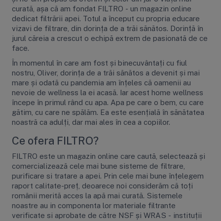
curată, așa că am fondat FILTRO - un magazin online
dedicat filtrării apei. Totul a început cu propria educare
vizavi de filtrare, din dorința de a trăi sănătos. Dorință în
jurul căreia a crescut o echipă extrem de pasionată de ce
Sisteme de filtrare
Carcase de 
face.
În momentul în care am fost și binecuvântați cu fiul
Ultrafiltrare
Big Blue/
nostru, Oliver, dorința de a trăi sănătos a devenit și mai
(6)
(8)
mare și odată cu pandemia am înțeles că oamenii au
Filtre cu purjare
Carcase c
nevoie de wellness la ei acasă. Iar acest home wellness
(16)
(17)
începe în primul rând cu apa. Apa pe care o bem, cu care
Filtre pentru duș
Big Blue/
gătim, cu care ne spălăm. Ea este esențială în sănătatea
(8)
(11)
noastră ca adulți, dar mai ales în cea a copiilor.
Sterilizatoare UV
Carcase a
(18)
(1)
Ce ofera FILTRO?
Dozatoare
Carcase 
(7)
(8)
FILTRO este un magazin online care caută, selectează și
Sisteme economice
Seturi de
comercializează cele mai bune sisteme de filtrare,
(9)
(21)
purificare si tratare a apei. Prin cele mai bune înțelegem
raport calitate-preț, deoarece noi considerăm că toți
românii merită acces la apă mai curată. Sistemele
noastre au in componenta lor materiale filtrante
verificate si aprobate de către NSF și WRAS - instituții