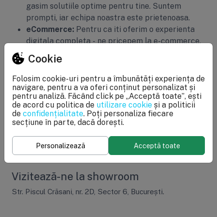
gasim solutiile optime pentru tine. Suntem
prompti, iar echipa noastra este prietenoasa.
eCommerce:
Pentru ca iti oferim o experienta
digitala completa - ne pricepem la e-commerce.
Facem asta de mult ani si stim cum sa iti salvam
Cookie
timp, nervi si bani. Avem o echipa cu experienta
tehnica solida in dezvoltare web.
Folosim cookie-uri pentru a îmbunătăți experiența de
navigare, pentru a va oferi conținut personalizat și
pentru analiză. Făcând click pe „Acceptă toate”, ești
Urmărește-ne pe Social Media
de acord cu politica de
utilizare cookie
și a politicii
de
confidențialitate
. Poți personaliza fiecare
Suntem prezenți pe
Instagram
,
TikTok
,
Facebook
și
secțiune în parte, dacă dorești.
Youtube
.
Personalizează
Acceptă toate
@filtro.ro
Vizitează-ne la showroom
Str. Piscul Crăsani, nr. 2D, Sector 6, București.