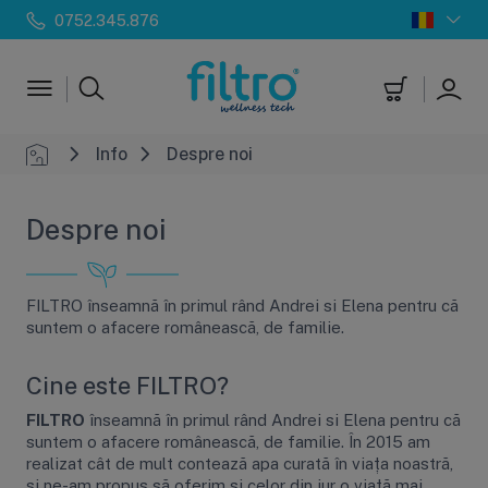
0752.345.876
Info
Despre noi
Despre noi
FILTRO înseamnă în primul rând Andrei si Elena pentru că
suntem o afacere românească, de familie.
Cine este FILTRO?
FILTRO
înseamnă în primul rând Andrei si Elena pentru că
suntem o afacere românească, de familie. În 2015 am
realizat cât de mult contează apa curată în viața noastră,
și ne-am propus să oferim și celor din jur o viață mai