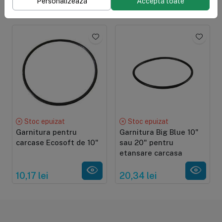
Personalizează
Acceptă toate
20,34 lei
20,34 lei
Stoc epuizat
Stoc epuizat
Garnitura pentru
Garnitura Big Blue 10"
carcase Ecosoft de 10"
sau 20" pentru
etansare carcasa
10,17 lei
20,34 lei