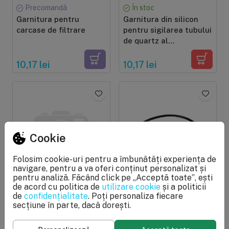
Precomandă
În stoc
Garnitura pentru
Garnitura din silicon
carcase de filtrare
pentru sigilarea tubului
de quartz al
sterilizatoarelor UV
10,17 lei
10,17 lei
Cookie
Folosim cookie-uri pentru a îmbunătăți experiența de
navigare, pentru a va oferi conținut personalizat și
pentru analiză. Făcând click pe „Acceptă toate”, ești
În stoc
Stoc epuizat
de acord cu politica de
utilizare cookie
și a politicii
Garnitura Big Blue 10"
Garnitura BIG BLUE
de
confidențialitate
. Poți personaliza fiecare
si 20" pentru carcase
pentru etansare
secțiune în parte, dacă dorești.
de filtrare Ecosoft
carcasa