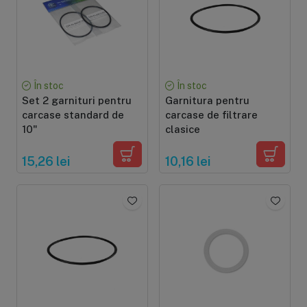
Sisteme de filtrare
Carcase de 
În stoc
În stoc
Ultrafiltrare
Big Blue/
Set 2 garnituri pentru
Garnitura pentru
(6)
(8)
carcase standard de
carcase de filtrare
Filtre cu purjare
Carcase c
10"
clasice
(16)
(17)
Filtre pentru duș
Big Blue/
(8)
(11)
15,26 lei
10,16 lei
Sterilizatoare UV
Carcase a
(18)
(1)
Dozatoare
Carcase 
(7)
(8)
Sisteme economice
Seturi de
(9)
(21)