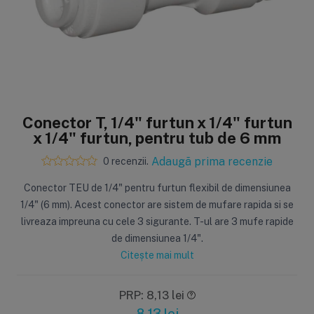
Sisteme de filtrare
Carcase de 
Ultrafiltrare
Big Blue/
(6)
(8)
Conector T, 1/4" furtun x 1/4" furtun
Filtre cu purjare
Carcase c
x 1/4" furtun, pentru tub de 6 mm
(16)
(17)
Filtre pentru duș
Big Blue/
Adaugă prima recenzie
0 recenzii.
(8)
(11)
Sterilizatoare UV
Carcase a
Conector TEU de 1/4" pentru furtun flexibil de dimensiunea
(18)
(1)
Dozatoare
Carcase 
1/4" (6 mm). Acest conector are sistem de mufare rapida si se
(7)
(8)
livreaza impreuna cu cele 3 sigurante. T-ul are 3 mufe rapide
Sisteme economice
Seturi de
de dimensiunea 1/4".
(9)
(21)
Citește mai mult
PRP: 8,13 lei
8,13
lei