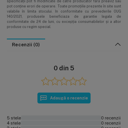
specificaţii pot fi modificate de catre producător fără preaviz sau
pot conţine erori de operare. Toate promoţiile prezente în site sunt
valabile în limita stocului. In conformitate cu prevederile OUG
140/2021, produsele beneficiaza de garantie legala de
conformitate de 24 de luni, cu excepția consumabilelor și a altor
produse cu regim special.
Recenzii (0)
0 din 5
Adaugă o recenzie
5 stele
0 recenzii
0%
4 stele
0 recenzii
0%
0%