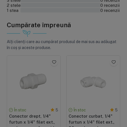
3 stele
0 recenzii
2 stele
0 recenzii
0%
1 stea
0 recenzii
0%
Cumpărate împreună
Alți clienți care au cumpărat produsul de mai sus au adăugat
în coș și aceste produse.
În stoc
În stoc
5
5
Conector drept, 1/4"
Conector curbat, 1/4"
furtun x 1/4" filet ext.,
furtun x 1/4" filet ext.,