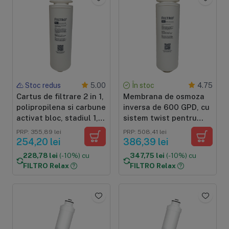
Sisteme de filtrare
Carcase de 
Ultrafiltrare
Big Blue/
(6)
(8)
Stoc redus
În stoc
5.00
4.75
Filtre cu purjare
Carcase c
Cartus de filtrare 2 in 1,
Membrana de osmoza
(16)
(17)
polipropilena si carbune
inversa de 600 GPD, cu
Filtre pentru duș
Big Blue/
activat bloc, stadiul 1,
sistem twist pentru
(8)
(11)
Sterilizatoare UV
Carcase a
sistem twist pentru
purificatorul FILTRO
PRP: 355,89 lei
PRP: 508,41 lei
(18)
(1)
FILTRO INFINITY
INFINITY DF600
254,20 lei
386,39 lei
Dozatoare
Carcase 
DF600G
228,78 lei
(-10%) cu
347,75 lei
(-10%) cu
(7)
(8)
FILTRO Relax
FILTRO Relax
Sisteme economice
Seturi de
(9)
(21)