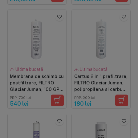
coajă de nucă de cocos,
0.0001 microni,
pentru sistemul FILTRO
compatibilă cu
INFINITY Alk+ DF800
purificatorul FILTRO
INFINITY Alk+ DF800
Ultima bucată
Ultima bucată
Membrana de schimb cu
Cartus 2 in 1 prefiltrare,
postfiltrare, FILTRO
FILTRO Glaciar Juman,
Glaciar Juman, 100 GPD,
polipropilena si carbune
filtru post-carbon,
activat, twist
PRP: 700 lei
PRP: 200 lei
twist
540 lei
180 lei