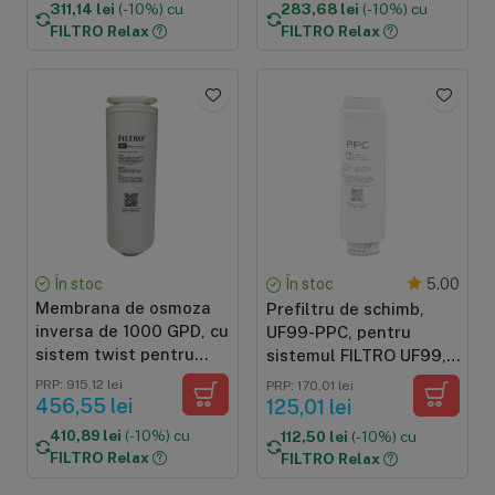
311,14 lei
(-10%) cu
283,68 lei
(-10%) cu
FILTRO Relax
FILTRO Relax
În stoc
În stoc
5.00
Membrana de osmoza
Prefiltru de schimb,
inversa de 1000 GPD, cu
UF99-PPC, pentru
sistem twist pentru
sistemul FILTRO UF99,
purificatorul FILTRO
cartus 2 in 1 din
PRP: 915,12 lei
PRP: 170,01 lei
INFINITY+ DF1000
polipropilena si carbune
456,55 lei
125,01 lei
activat bloc
410,89 lei
(-10%) cu
112,50 lei
(-10%) cu
FILTRO Relax
FILTRO Relax