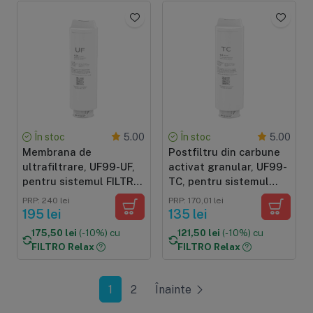
În stoc
În stoc
5.00
5.00
Membrana de
Postfiltru din carbune
ultrafiltrare, UF99-UF,
activat granular, UF99-
pentru sistemul FILTRO
TC, pentru sistemul
UF99, grad de filtrare
FILTRO UF99, eliminare
PRP: 240 lei
PRP: 170,01 lei
0.01 microni
clor si reglare gust si
195 lei
135 lei
miros
175,50 lei
(-10%) cu
121,50 lei
(-10%) cu
FILTRO Relax
FILTRO Relax
1
2
Înainte