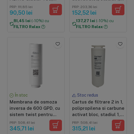
carbon activat
sistem twist pentru
PRP: 111,85 lei
PRP: 203,36 lei
granular, reglare gust
FILTRO INFINITY Lite
90,50 lei
152,52 lei
si miros, conectare
81,45 lei
(-10%) cu
137,27 lei
(-10%) cu
usoara twist
FILTRO Relax
FILTRO Relax
În stoc
Stoc redus
Membrana de osmoza
Cartus de filtrare 2 in 1,
inversa de 600 GPD, cu
polipropilena si carbune
sistem twist pentru
activat bloc, stadiul 1,
purificatorul FILTRO
sistem twist pentru
PRP: 508,41 lei
PRP: 508,41 lei
INFINITY Lite
FILTRO INFINITY+
345,71 lei
315,21 lei
DF1000G