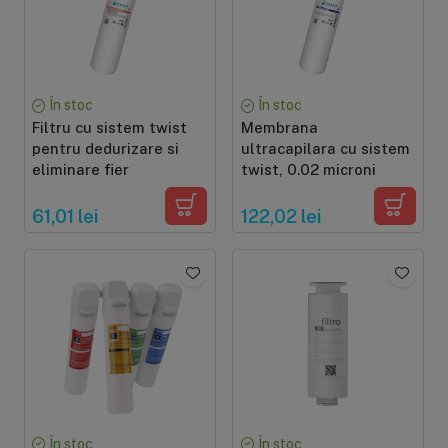
În stoc
În stoc
Filtru cu sistem twist
Membrana
pentru dedurizare si
ultracapilara cu sistem
eliminare fier
twist, 0.02 microni
61,01 lei
122,02 lei
În stoc
În stoc