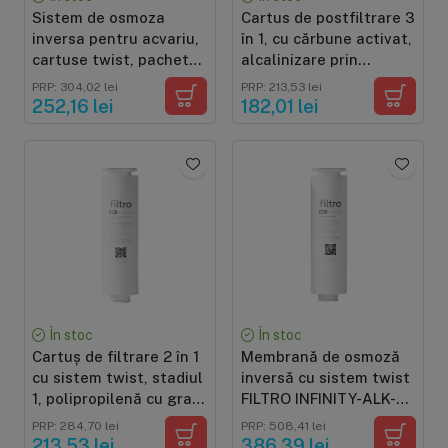
Sistem de osmoza
Cartus de postfiltrare 3
inversa pentru acvariu,
în 1, cu cărbune activat,
cartuse twist, pachet
alcalinizare prin
cu accesorii incluse
mineralizare și pH+,
PRP: 304,02 lei
PRP: 213,53 lei
pentru sistemul FILTRO
252,16 lei
182,01 lei
INFINITY Alk+ DF800
În stoc
În stoc
Cartuș de filtrare 2 în 1
Membrană de osmoză
cu sistem twist, stadiul
inversă cu sistem twist
1, polipropilenă cu grad
FILTRO INFINITY-ALK-
variabil de filtrare,
RO, capacitate 800
PRP: 284,70 lei
PRP: 508,41 lei
carbune activat din
GPD, grad de filtrare
213,53 lei
386,39 lei