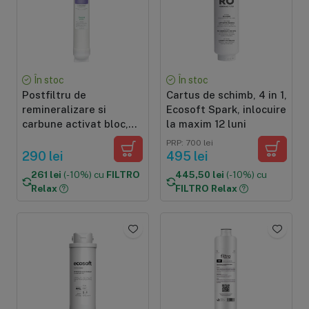
În stoc
În stoc
Postfiltru de
Cartus de schimb, 4 in 1,
remineralizare si
Ecosoft Spark, inlocuire
carbune activat bloc,
la maxim 12 luni
Ecosoft MCB,
PRP: 700 lei
compatibil cu sistemul
290 lei
495 lei
de osmoza inversa
261 lei
(-10%) cu
FILTRO
445,50 lei
(-10%) cu
Ecosoft Cross90
Relax
FILTRO Relax