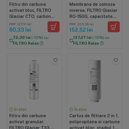
Filtru din carbune
Membrana de osmoza
activat bloc, FILTRO
inversa, FILTRO Glaciar
Glaciar CTO, carbon
RO-150G, capacitate
activat bloc, conectare
150 GPD, grad filtrare
PRP: 127,10 lei
PRP: 203,36 lei
usoara twist
0.0001 microni,
80,33 lei
152,52 lei
conectare usoara twist
72,30 lei
(-10%) cu
137,27 lei
(-10%) cu
FILTRO Relax
FILTRO Relax
În stoc
În stoc
Filtru din carbune
Cartus de filtrare 2 in 1,
activat granular,
polipropilena si carbune
FILTRO Glaciar T33,
activat bloc, stadiul 1,