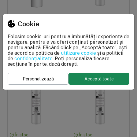
În stoc
În stoc
Cookie
Cartus din carbune
Filtru din polipropilena,
activat si osmoza
FILTRO Glaciar PP,
Folosim cookie-uri pentru a îmbunătăți experiența de
inversa, 2 in 1, Ecosoft
eliminare sedimente si
navigare, pentru a va oferi conținut personalizat și
Cross Solo, inlocuire la
particule mai mari de 1
PRP: 660,93 lei
PRP: 101,68 lei
pentru analiză. Făcând click pe „Acceptă toate”, ești
maxim 12 luni
micron, conectare
396,55 lei
66,09 lei
de acord cu politica de
utilizare cookie
și a politicii
usoara twist
de
confidențialitate
. Poți personaliza fiecare
356,90 lei
(-10%) cu
59,48 lei
(-10%) cu
secțiune în parte, dacă dorești.
FILTRO Relax
FILTRO Relax
Personalizează
Acceptă toate
În stoc
În stoc