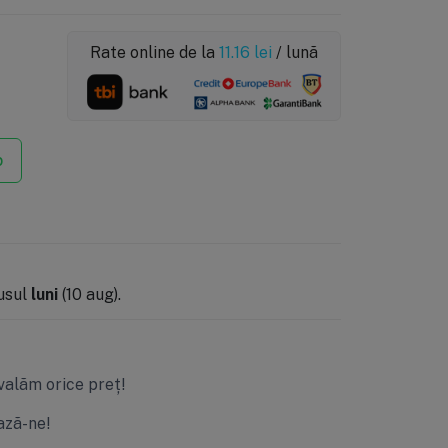
Rate online de la
11.16
lei
/ lună
p
dusul
luni
(10 aug).
valăm orice preț!
ză-ne!