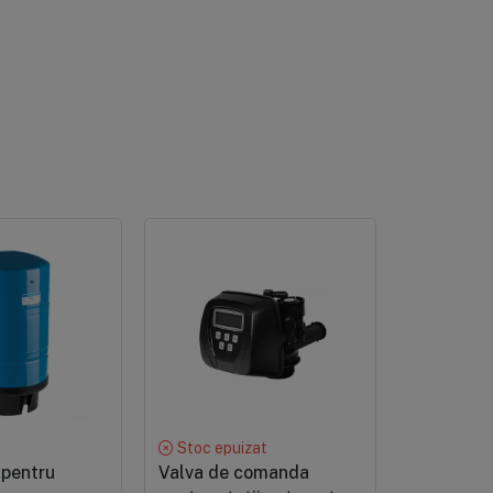
Stoc epuizat
În stoc
 pentru
Valva de comanda
Valva de