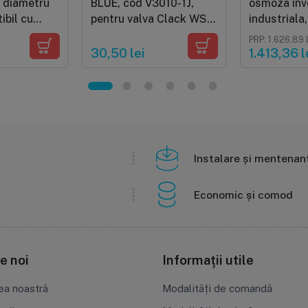
 diametru
BLUE, cod V3010-1J,
osmoza inv
ibil cu
pentru valva Clack WS1,
industriala
/4" pentru
culoare albastru
76 litri (20
PRP: 1.626,89 
ă
deschis
volum util 5
30,50 lei
1.413,36 l
Instalare și mentenan
Economic și comod
e noi
Informații utile
ea noastră
Modalități de comandă