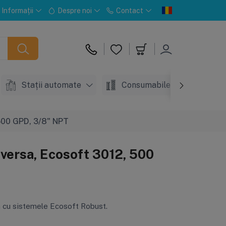
Informații
Despre noi
Contact
Stații automate
Consumabile
Acc
500 GPD, 3/8" NPT
ersa, Ecosoft 3012, 500
 cu sistemele Ecosoft Robust.