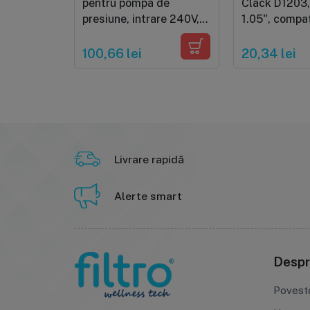
pentru pompa de
Clack D1203,
presiune, intrare 240V,
1.05", compat
iesire 24V, 1.2A
țeavă riser 3
tancuri rășin
100,66 lei
20,34 lei
Livrare rapidă
Alerte smart
Despr
Povest