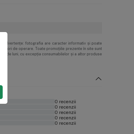
inadvertenţe: fotografia are caracter informativ şi poate
ne erori de operare. Toate promoţiile prezente în site sunt
 24 de luni, cu excepția consumabilelor și a altor produse
0 recenzii
0 recenzii
0 recenzii
0 recenzii
0 recenzii