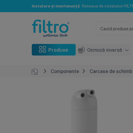
Instalare și mentenanță
Reteaua de instalatori FILTRO® te poate ajuta c
Produse
Osmoză inversă
Componente
Carcase de schimb