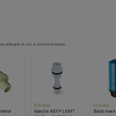
 au adăugat în coș și aceste produse.
În stoc
În stoc
nferior
Injector ASY F LIGHT
Bazin mare