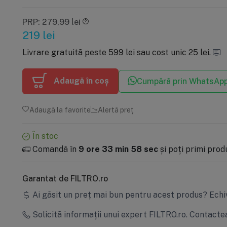
PRP: 279,99 lei
219
lei
Livrare gratuită peste 599 lei sau cost unic 25 lei.
Adaugă în coș
Cumpără prin WhatsAp
Adaugă la favorite
Alertă preț
În stoc
Comandă în
9 ore 33 min 57 sec
și poți primi pro
Garantat de FILTRO.ro
Ai găsit un preț mai bun pentru acest produs?
Echi
Solicită informații unui expert FILTRO.ro.
Contactea