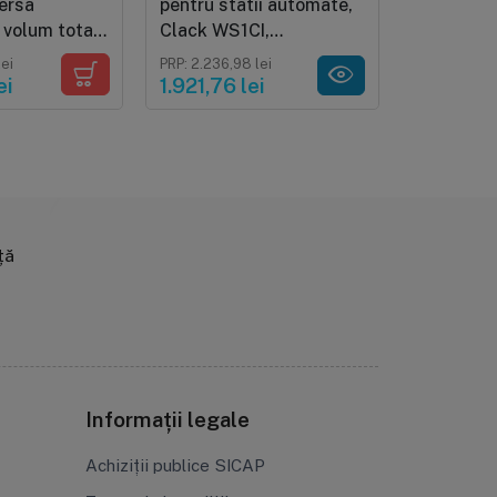
ersa
pentru statii automate,
Hydro Pre
, volum total
Clack WS1CI,
dedurizat
 galoane),
programare in functie
volumetri
-
lei
PRP: 2.236,98 lei
1.210 lei
4 litri
de volum sau timp
intrare-ie
ei
1.921,76 lei
690 lei
2.5"
ță
Informații legale
Achiziții publice SICAP