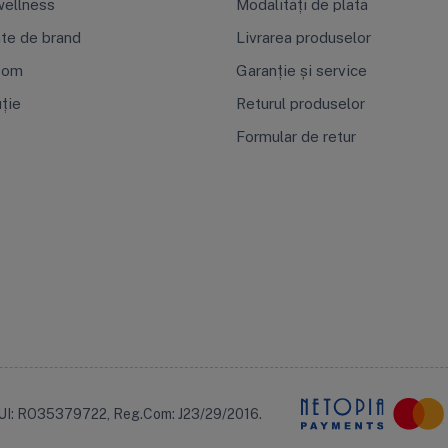
ellness
Modalități de plată
ate de brand
Livrarea produselor
oom
Garanție și service
uție
Returul produselor
Formular de retur
UI: RO35379722, Reg.Com: J23/29/2016.