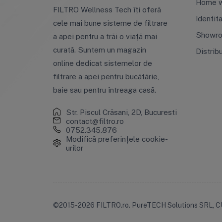
Home w
FILTRO Wellness Tech îți oferă
Identit
cele mai bune sisteme de filtrare
Showr
a apei pentru a trăi o viață mai
curată. Suntem un magazin
Distrib
online dedicat sistemelor de
filtrare a apei pentru bucătărie,
baie sau pentru întreaga casă.
Str. Piscul Crăsani, 2D, Bucuresti
contact@filtro.ro
0752.345.876
Modifică preferințele cookie-
urilor
©2015-2026 FILTRO.ro. PureTECH Solutions SRL, C