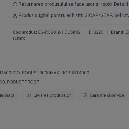
Returnarea produsului se face ușor și rapid.
Detalii
Produs eligibil pentru achiziții SICAP/SEAP.
Solicit
Cod produs:
ES-RO3012-HOUSING
|
ID:
3220
|
Brand:
E
schimb
UST1500ECO, ROBUST3000MAX, ROBUST4000.
000, ROBUSTPROB."
de plată
Livrarea produselor
Garanție și service