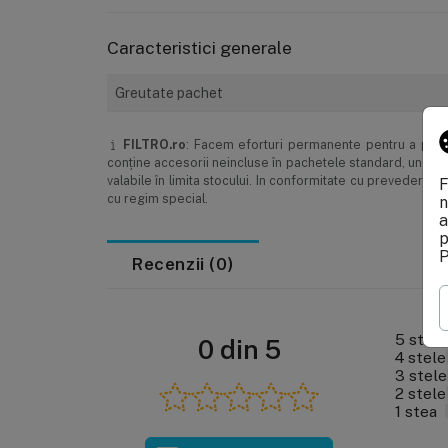
Caracteristici generale
Greutate pachet
FILTRO.ro
: Facem eforturi permanente pentru a păstra
conţine accesorii neincluse în pachetele standard, unele s
valabile în limita stocului. In conformitate cu prevederi
F
cu regim special.
n
a
p
P
Recenzii (0)
5 stele
0 din 5
4 stele
3 stele
2 stele
1 stea