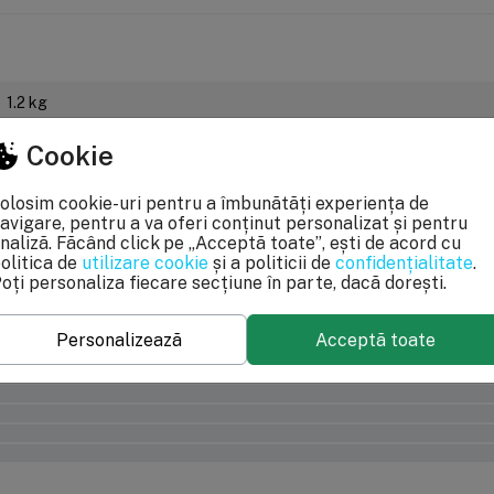
1.2 kg
Cookie
 acurateţea informaţiilor din acestă pagină. Rareori acestea pot conţine 
pecificaţii pot fi modificate de catre producător fără preaviz sau pot conţi
le OUG 140/2021, produsele beneficiaza de garantie legala de conformitate de
olosim cookie-uri pentru a îmbunătăți experiența de
avigare, pentru a va oferi conținut personalizat și pentru
naliză. Făcând click pe „Acceptă toate”, ești de acord cu
olitica de
utilizare cookie
și a politicii de
confidențialitate
.
oți personaliza fiecare secțiune în parte, dacă dorești.
Personalizează
Acceptă toate
0%
0%
0%
0%
0%