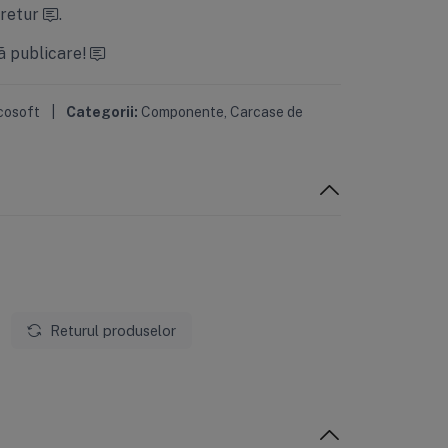
 retur
.
ă publicare!
cosoft
|
Categorii:
Componente
,
Carcase de
Returul produselor