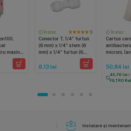
În stoc
În stoc
5
on100,
Conector T, 1/4" furtun
Cartus cer
car
(6 mm) x 1/4" stem (6
antibacteri
tru masina
mm) x 1/4" furtun (6
microni, lav
mm), conectare cu mufa
standard (1
rapida pentru furtun de
8,13 lei
50,84 lei
6 mm
45,76 lei
(
FILTRO Re
Instalare și mentenan