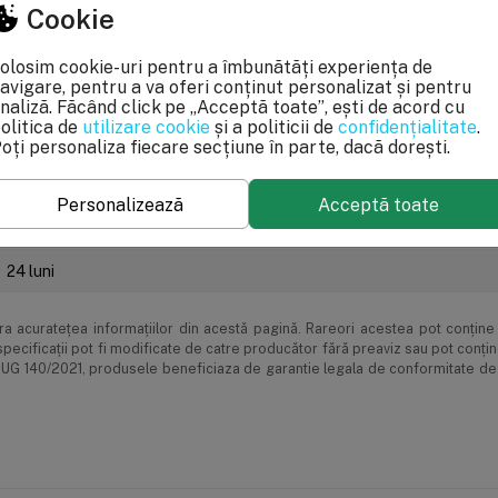
Cookie
de plată
Livrarea produselor
Garanție și service
olosim cookie-uri pentru a îmbunătăți experiența de
avigare, pentru a va oferi conținut personalizat și pentru
naliză. Făcând click pe „Acceptă toate”, ești de acord cu
olitica de
utilizare cookie
și a politicii de
confidențialitate
.
oți personaliza fiecare secțiune în parte, dacă dorești.
0.5 kg
Personalizează
Acceptă toate
7 x 25 x 7 cm
24 luni
 acurateţea informaţiilor din acestă pagină. Rareori acestea pot conţine 
pecificaţii pot fi modificate de catre producător fără preaviz sau pot conţi
le OUG 140/2021, produsele beneficiaza de garantie legala de conformitate de