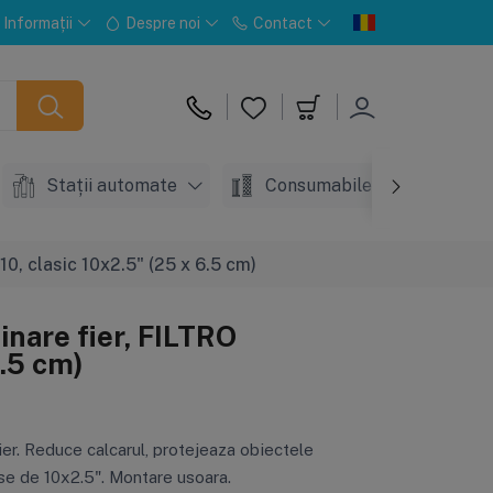
Informații
Despre noi
Contact
Stații automate
Consumabile
Acc
0, clasic 10x2.5" (25 x 6.5 cm)
inare fier, FILTRO
.5 cm)
er. Reduce calcarul, protejeaza obiectele
se de 10x2.5". Montare usoara.