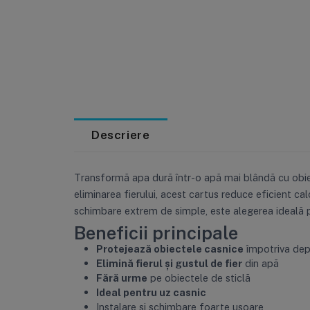
Descriere
Transformă apa dură într-o apă mai blândă cu obiec
eliminarea fierului, acest cartus reduce eficient cal
schimbare extrem de simple, este alegerea ideală p
Beneficii principale
Protejează obiectele casnice
împotriva depu
Elimină fierul și gustul de fier
din apă
Fără urme
pe obiectele de sticlă
Ideal pentru uz casnic
Instalare și schimbare foarte ușoare