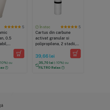
În stoc
În stoc
5
5
amic
Cartus din carbune
Cartus pe
an, 0.5
activat granular si
fier, Ecos
abil,
polipropilena, 2 stadii,
cartus cl
0"x2.5")
standard (10"x2.5")
10"x2.5"
39,66 lei
71,17 lei
-10%) cu
35,70 lei
(-10%) cu
64,06 le
lax
FILTRO Relax
FILTRO R
ță