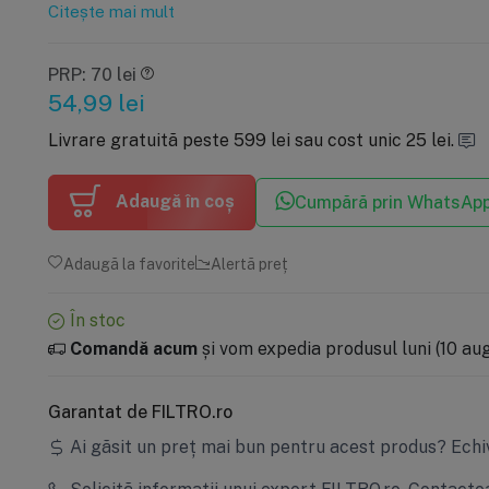
Citește mai mult
PRP: 70 lei
54,99
lei
Livrare gratuită peste 599 lei sau cost unic 25 lei.
Adaugă în coș
Cumpără prin WhatsAp
Adaugă la favorite
Alertă preț
În stoc
Comandă acum
și vom expedia produsul luni (10 aug)
Garantat de FILTRO.ro
Ai găsit un preț mai bun pentru acest produs?
Echi
Solicită informații unui expert FILTRO.ro.
Contactea