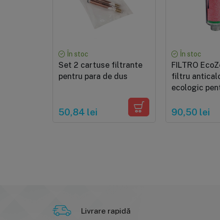
În stoc
În stoc
Set 2 cartuse filtrante
FILTRO EcoZ
pentru para de dus
filtru antical
ecologic pen
de spalat
50,84 lei
90,50 lei
Livrare rapidă