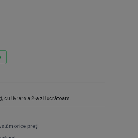
p
, cu livrare a 2-a zi lucrătoare.
valăm orice preț!
ză-ne!