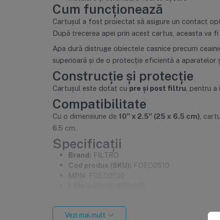
Cum funcționează
Cartușul a fost proiectat să asigure un contact op
După trecerea apei prin acest cartus, aceasta va fi 
Apa dură distruge obiectele casnice precum ceainicel
superioară și de o protecție eficientă a aparatelor ș
Construcție și protecție
Cartușul este dotat cu
pre și post filtru
, pentru a
Compatibilitate
Cu o dimensiune de
10" x 2.5" (25 x 6.5 cm)
, cart
6.5 cm.
Specificații
Brand:
FILTRO
Cod produs (SKU):
FDED2510
MPN:
FDED2510
EAN:
6426887030482
Dimensiune:
10" x 2.5" (25 x 6.5 cm)
Categorie:
Consumabile, Cartușe clasice
Vezi mai mult