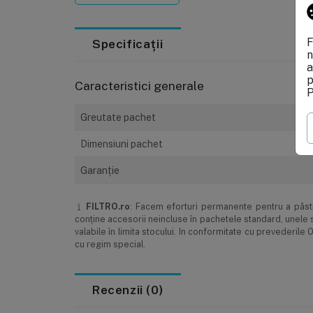
Modalități de comandă
Modalități 
F
Specificații
n
a
p
Caracteristici generale
P
Greutate pachet
Dimensiuni pachet
Garanţie
FILTRO.ro
: Facem eforturi permanente pentru a păstra
conţine accesorii neincluse în pachetele standard, unele s
valabile în limita stocului. In conformitate cu prevederi
cu regim special.
Recenzii (0)