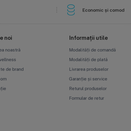
Economic și comod
e noi
Informații utile
ea noastră
Modalități de comandă
ellness
Modalități de plată
ate de brand
Livrarea produselor
oom
Garanție și service
uție
Returul produselor
Formular de retur