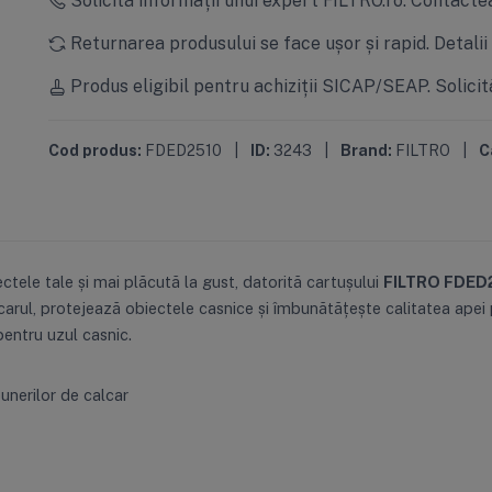
Returnarea produsului se face ușor și rapid.
Detalii
Produs eligibil pentru achiziții SICAP/SEAP.
Solicit
Cod produs:
FDED2510
|
ID:
3243
|
Brand:
FILTRO
|
C
tele tale și mai plăcută la gust, datorită cartușului
FILTRO FDED
carul, protejează obiectele casnice și îmbunătățește calitatea apei pe
entru uzul casnic.
nerilor de calcar