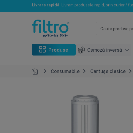
Instalare și mentenanță
Reteaua de instalatori FILTRO® te poate ajuta c
Produse
Osmoză inversă
Consumabile
Cartușe clasice