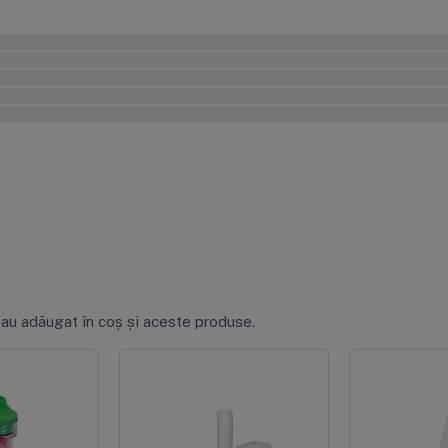
0%
0%
0%
0%
0%
 au adăugat în coș și aceste produse.