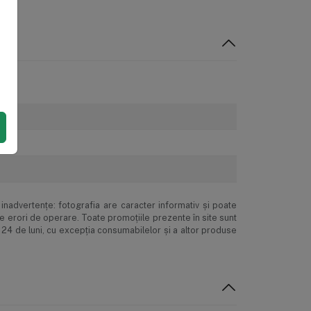
Returul produselor
inadvertenţe: fotografia are caracter informativ şi poate
ne erori de operare. Toate promoţiile prezente în site sunt
 24 de luni, cu excepția consumabilelor și a altor produse