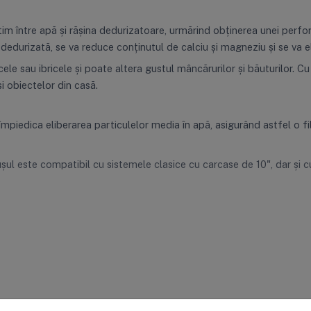
tim între apă și rășina dedurizatoare, urmărind obținerea unei perf
dedurizată, se va reduce conținutul de calciu și magneziu și se va el
e sau ibricele și poate altera gustul mâncărurilor și băuturilor. Cu
i obiectelor din casă.
 împiedica eliberarea particulelor media în apă, asigurând astfel o fil
ușul este compatibil cu sistemele clasice cu carcase de 10", dar și c