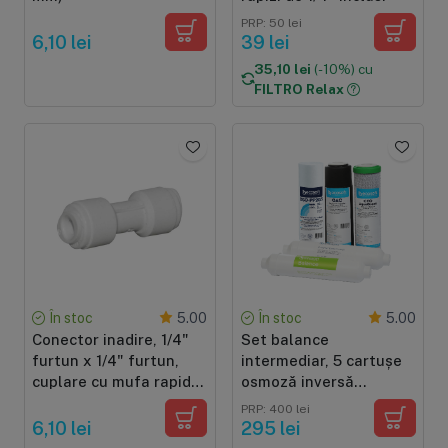
PRP: 50 lei
6,10 lei
39 lei
35,10 lei
(-10%) cu
FILTRO Relax
În stoc
În stoc
5.00
5.00
Conector inadire, 1/4"
Set balance
furtun x 1/4" furtun,
intermediar, 5 cartușe
cuplare cu mufa rapida,
osmoză inversă
pentru tub de 6 mm
premium, prefiltrare și
PRP: 400 lei
postfiltrare, înlocuire la
6,10 lei
295 lei
6 luni, dimensiuni