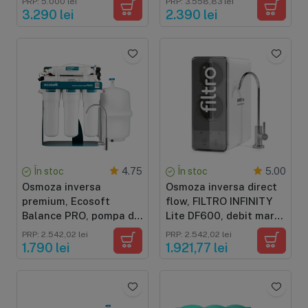
PRP: 5.000 lei
PRP: 3.558,83 lei
mineralizare, debit
pompa booster, display
3.290 lei
2.390 lei
mare de 800GPD, fara
TDS, cartuse cu sistem
bazin, pompa booster,
twist
baterie smart
În stoc
În stoc
4.75
5.00
Osmoza inversa
Osmoza inversa direct
premium, Ecosoft
flow, FILTRO INFINITY
Balance PRO, pompa de
Lite DF600, debit mare
presiune, cadru metalic,
de 600GPD, fara bazin,
PRP: 2.542,02 lei
PRP: 2.542,02 lei
6 stadii, 75 GPD,
pompa booster, cartuse
1.790 lei
1.921,77 lei
remineralizare optima
cu sistem twist
si eficienta ridicata