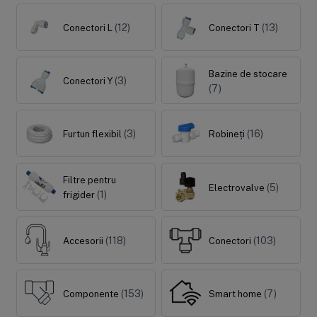
(12)
(13)
Conectori L
Conectori T
Sisteme de filtrare
Carcase de 
Bazine de stocare
(3)
Conectori Y
(7)
Ultrafiltrare
Big Blue/
(6)
(8)
Filtre cu purjare
Carcase c
(3)
(16)
Furtun flexibil
Robineți
(16)
(17)
Filtre pentru duș
Big Blue/
(8)
(11)
Sterilizatoare UV
Carcase a
Filtre pentru
(5)
Electrovalve
(18)
(1)
(1)
frigider
Dozatoare
Carcase 
(7)
(8)
Sisteme economice
Seturi de
(118)
(103)
Accesorii
Conectori
(9)
(21)
(153)
(7)
Componente
Smart home