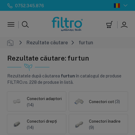
0752.345.876
Rezultate căutare
furtun
Rezultate căutare: furtun
Rezultatele după căutarea
furtun
în catalogul de produse
FILTRO.ro.
228 de produse în listă.
Conectori adaptori
(3)
Conectori cot
(14)
Conectori drepți
Conectori înadire
(14)
(9)