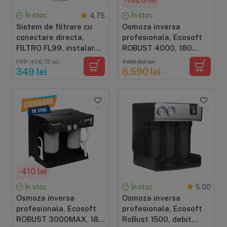
În stoc
În stoc
4.75
Sistem de filtrare cu
Osmoza inversa
conectare directa,
profesionala, Ecosoft
FILTRO FL99, instalare
ROBUST 4000, 180
sub chiuveta
litri/ora, membrane de 2
PRP: 406,72 lei
7.615,89 lei
x 500 GPD
349 lei
6.590 lei
-410 lei
În stoc
În stoc
5.00
Osmoza inversa
Osmoza inversa
profesionala, Ecosoft
profesionala, Ecosoft
ROBUST 3000MAX, 180
RoBust 1500, debit