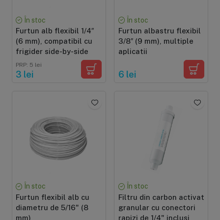
În stoc
În stoc
Furtun alb flexibil 1/4″
Furtun albastru flexibil
(6 mm), compatibil cu
3/8″ (9 mm), multiple
frigider side-by-side
aplicatii
PRP: 5 lei
3 lei
6 lei
În stoc
În stoc
Furtun flexibil alb cu
Filtru din carbon activat
diametru de 5/16" (8
granular cu conectori
mm)
rapizi de 1/4" inclusi