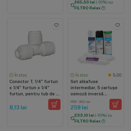
265,50 lei
(-10%) cu
standard
FILTRO Relax
În stoc
În stoc
5.00
Conector T, 1/4" furtun
Set alkafuse
x 1/4" furtun x 1/4"
intermediar, 5 cartușe
furtun, pentru tub de 6
osmoză inversă
mm
premium, prefiltrare și
PRP: 350 lei
dublă mineralizare pH+,
8,13 lei
259 lei
6 luni, standard 10"
233,10 lei
(-10%) cu
FILTRO Relax