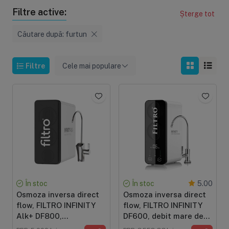
Filtre active:
Șterge tot
Căutare după: furtun
Filtre
Cele mai populare
În stoc
În stoc
5.00
Osmoza inversa direct
Osmoza inversa direct
flow, FILTRO INFINITY
flow, FILTRO INFINITY
Alk+ DF800,
DF600, debit mare de
alcalinizare prin
600GPD, fara bazin,