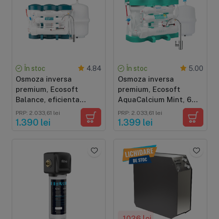
În stoc
În stoc
4.84
5.00
Osmoza inversa
Osmoza inversa
premium, Ecosoft
premium, Ecosoft
Balance, eficienta
AquaCalcium Mint, 6
ridicata, 6 stadii, 75
stadii, eficienta
PRP: 2.033,61 lei
PRP: 2.033,61 lei
GPD, remineralizare cu
ridicata, remineralizare
1.390 lei
1.399 lei
calciu si magneziu
cu calciu
-1026 lei