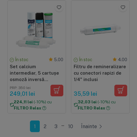
În stoc
În stoc
5.00
4.00
Set calcium
Filtru de remineralizare
intermediar, 5 cartușe
cu conectori rapizi de
osmoză inversă
1/4" inclusi
premium, prefiltrare și
PRP: 350 lei
postfiltrare, înlocuire la
249,01 lei
35,59 lei
6 luni, dimensiuni
224,11 lei
(-10%) cu
32,03 lei
(-10%) cu
standard
FILTRO Relax
FILTRO Relax
...
1
2
3
10
Înainte