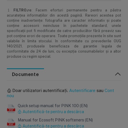
FILTRO.ro
: Facem eforturi permanente pentru a păstra
acurateţea informaţiilor din acestă pagină. Rareori acestea pot
conţine inadvertenţe: fotografia are caracter informativ şi poate
conţine accesorii neincluse în pachetele standard, unele
specificaţii pot fi modificate de catre producător fără preaviz sau
pot conţine erori de operare. Toate promoţiile prezente în site sunt
valabile în limita stocului. In conformitate cu prevederile OUG
140/2021, produsele beneficiaza de garantie legala de
conformitate de 24 de luni, cu excepția consumabilelor și a altor
produse cu regim special.
Documente
Doar utilizatori autentificați.
Autentificare
sau
Cont
nou
Quick setup manual for PINK 100 (EN)
Autentifică-te pentru a descărca
Manual for Ecosoft PINK softeners (EN)
Autentifică-te pentru a descărca