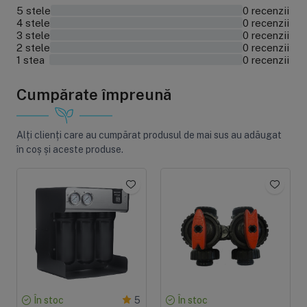
5 stele
0 recenzii
0%
4 stele
0 recenzii
0%
3 stele
0 recenzii
0%
2 stele
0 recenzii
0%
1 stea
0 recenzii
0%
Cumpărate împreună
Alți clienți care au cumpărat produsul de mai sus au adăugat
în coș și aceste produse.
În stoc
În stoc
5