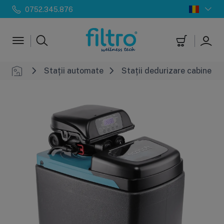
0752.345.876
Stații automate
Stații dedurizare cabinet