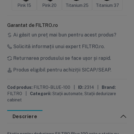
Pink 15
Pink 20
Titanium 25
Titanium 37
Garantat de FILTRO.ro
Ai găsit un preț mai bun pentru acest produs?
Solicită informații unui expert FILTRO.ro.
Returnarea produsului se face ușor și rapid.
Produs eligibil pentru achiziții SICAP/SEAP.
Cod produs:
FILTRO-BLUE-100
|
ID:
2314
|
Brand:
FILTRO
|
Categorii:
Stații automate
,
Stații dedurizare
cabinet
Descriere
Statia pentru dedurizare FILTRO Blue 100 este o statie cu