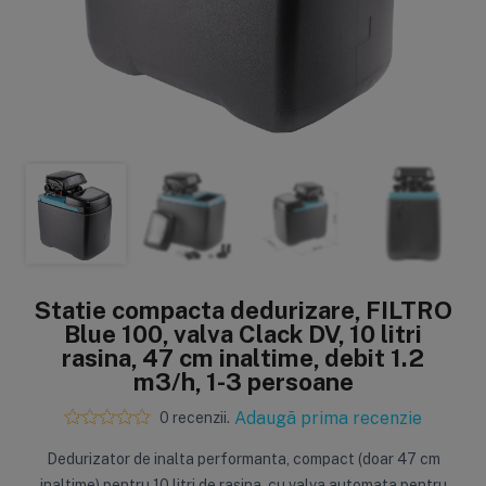
Sisteme de filtrare
Carcase de 
Ultrafiltrare
Big Blue/
(6)
(8)
Filtre cu purjare
Carcase c
(16)
(17)
Filtre pentru duș
Big Blue/
(8)
(11)
Sterilizatoare UV
Carcase a
(18)
(1)
Statie compacta dedurizare, FILTRO
Dozatoare
Carcase 
Blue 100, valva Clack DV, 10 litri
(7)
(8)
rasina, 47 cm inaltime, debit 1.2
Sisteme economice
Seturi de
m3/h, 1-3 persoane
(9)
(21)
Adaugă prima recenzie
0 recenzii.
Dedurizator de inalta performanta, compact (doar 47 cm
inaltime) pentru 10 litri de rasina, cu valva automata pentru