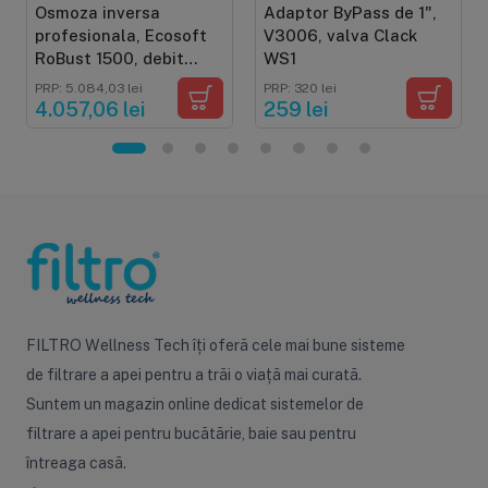
Osmoza inversa
Adaptor ByPass de 1",
profesionala, Ecosoft
V3006, valva Clack
RoBust 1500, debit
WS1
direct 90 litri/ora,
PRP: 5.084,03 lei
PRP: 320 lei
membrana 500 GPD,
4.057,06 lei
259 lei
pompa booster
FILTRO Wellness Tech îți oferă cele mai bune sisteme
de filtrare a apei pentru a trăi o viață mai curată.
Suntem un magazin online dedicat sistemelor de
filtrare a apei pentru bucătărie, baie sau pentru
întreaga casă.