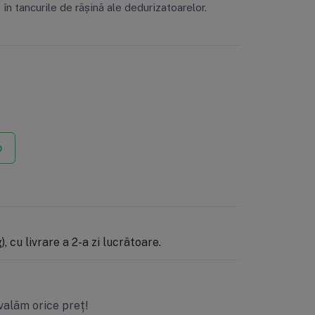
 în tancurile de rășină ale dedurizatoarelor.
p
, cu livrare a 2-a zi lucrătoare.
valăm orice preț!