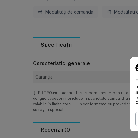
Modalități de comandă
Modalități 
Specificații
Caracteristici generale
Garanţie
F
n
a
FILTRO.ro
: Facem eforturi permanente pentru a păstra
p
conţine accesorii neincluse în pachetele standard, unele s
P
valabile în limita stocului. In conformitate cu prevederi
cu regim special.
Recenzii (0)