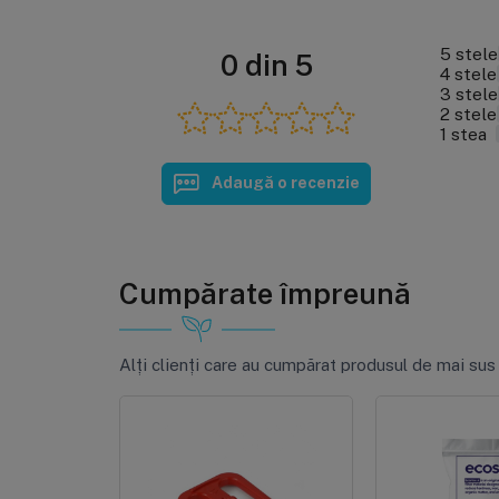
5 stele
0 din 5
4 stele
3 stele
2 stele
1 stea
Adaugă o recenzie
Cumpărate împreună
Alți clienți care au cumpărat produsul de mai sus