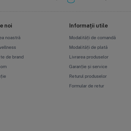
e noi
Informații utile
ea noastră
Modalități de comandă
ellness
Modalități de plată
ate de brand
Livrarea produselor
oom
Garanție și service
uție
Returul produselor
Formular de retur