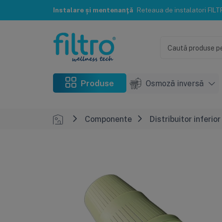
Instalare și mentenanță
Reteaua de instalatori FILTRO® te poate ajuta c
Produse
Osmoză inversă
Componente
Distribuitor inferio