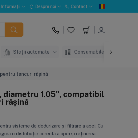
Informații
Despre noi
Contact
Stații automate
Consumabile
Acc
 pentru tancuri rășină
, diametru 1.05", compatibil
i rășină
entru sisteme de dedurizare și filtrare a apei. Cu
igură o distribuție corectă a apei și reținerea