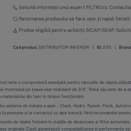
Solicită informații unui expert FILTRO.ro.
Contactea
Returnarea produsului se face ușor și rapid.
Detalii
Produs eligibil pentru achiziții SICAP/SEAP.
Solicit
Cod produs:
DISTRIBUITOR-INFERIOR
|
ID:
2101
|
Brand
tor) este o componentă esențială pentru tancurile de rășină utilizate
se montează pe țeava riser standard de 3/4". Rolul său este de a asi
 materialului din tanc în timpul funcționării.
 sisteme de tratare a apei – Clack, Hydro, Runxin, Fleck, Autotrol – 
e la presiune și la contactul cu apa tratată, fiind recomandat pentru
ncurile de rășină folosite în stațiile de dedurizare și filtre automate
 piese originale Clack garantează compatibilitatea și performanța o