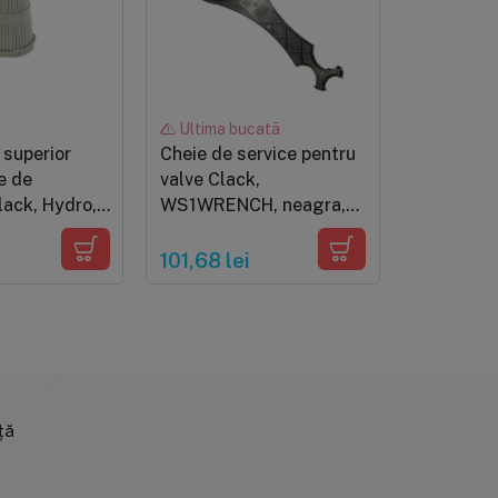
Ultima bucată
În stoc
 superior
Cheie de service pentru
Ansamblu
e de
valve Clack,
valva Cla
ack, Hydro,
WS1WRENCH, neagra,
ck, Autotrol
din plastic
101,68 lei
192,17 le
ță