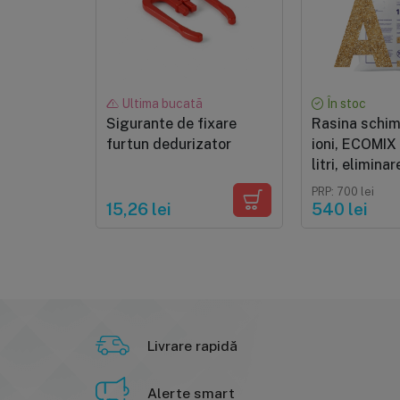
Ultima bucată
În stoc
Sigurante de fixare
Rasina schi
furtun dedurizator
ioni, ECOMIX 
litri, elimina
fier, mangan,
PRP: 700 lei
materii orga
15,26 lei
540 lei
moderate, ca
schimb ioni 
CaCO3/litru
Livrare rapidă
Alerte smart