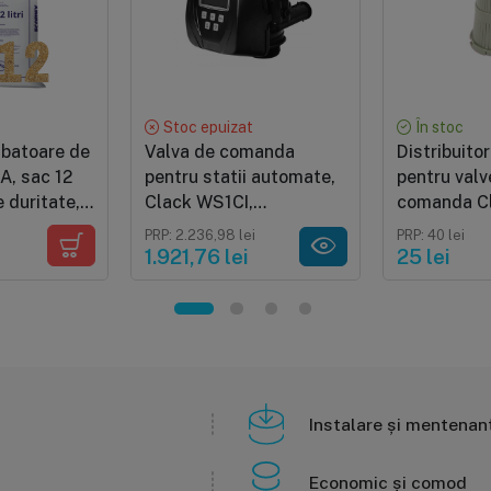
Stoc epuizat
În stoc
mbatoare de
Valva de comanda
Distribuitor
A, sac 12
pentru statii automate,
pentru valv
re duritate,
Clack WS1CI,
comanda Cl
 amoniu si
programare in functie
Runxin, Fle
PRP: 2.236,98 lei
PRP: 40 lei
nice
de volum sau timp
1.921,76 lei
25 lei
pacitate
de 35g
Instalare și mentenan
Economic și comod