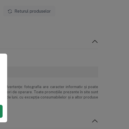
Returul produselor
inadvertenţe: fotografia are caracter informativ şi poate
ne erori de operare. Toate promoţiile prezente în site sunt
 24 de luni, cu excepția consumabilelor și a altor produse