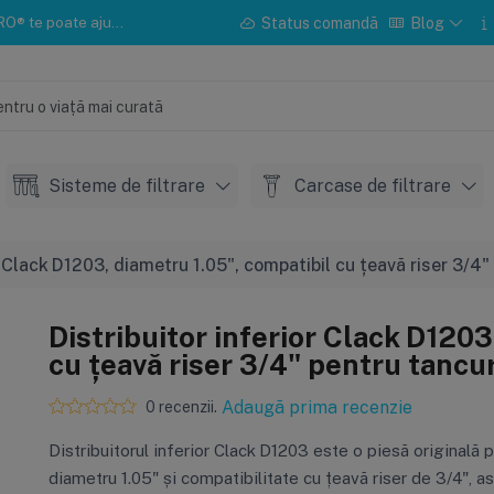
u instalarea sau mentenanța.
Status comandă
Blog
Sisteme de filtrare
Carcase de filtrare
r Clack D1203, diametru 1.05", compatibil cu țeavă riser 3/4"
Distribuitor inferior Clack D1203
cu țeavă riser 3/4" pentru tancur
Adaugă prima recenzie
0 recenzii.
Distribuitorul inferior Clack D1203 este o piesă originală p
diametru 1.05" și compatibilitate cu țeavă riser de 3/4", as