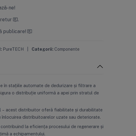
ză-ne!
 retur
.
ă publicare!
:
PureTECH
|
Categorii:
Componente
 în stațiile automate de dedurizare și filtrare a
gura o distribuție uniformă a apei prin stratul de
acest distribuitor oferă fiabilitate și durabilitate
 înlocuirea distribuitoarelor uzate sau deteriorate.
, contribuind la eficiența procesului de regenerare și
ptimă a echipamentului.