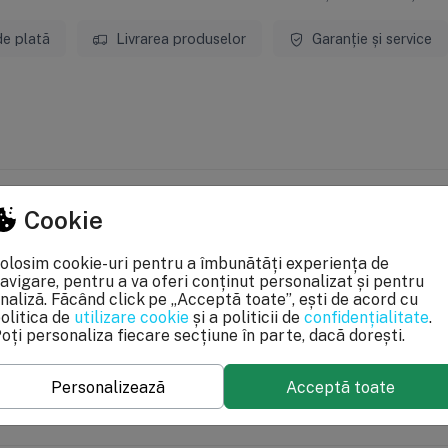
de plată
Livrarea produselor
Garanție și service
Cookie
24 luni
olosim cookie-uri pentru a îmbunătăți experiența de
avigare, pentru a va oferi conținut personalizat și pentru
naliză. Făcând click pe „Acceptă toate”, ești de acord cu
 acurateţea informaţiilor din acestă pagină. Rareori acestea pot conţine 
olitica de
utilizare cookie
și a politicii de
confidențialitate
.
pecificaţii pot fi modificate de catre producător fără preaviz sau pot conţi
oți personaliza fiecare secțiune în parte, dacă dorești.
le OUG 140/2021, produsele beneficiaza de garantie legala de conformitate de
Personalizează
Acceptă toate