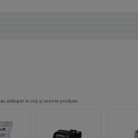
0%
0%
0%
0%
0%
 au adăugat în coș și aceste produse.