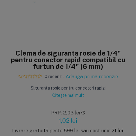
Sisteme de filtrare
Carcase de 
Ultrafiltrare
Big Blue/
(6)
(8)
Clema de siguranta rosie de 1/4"
Filtre cu purjare
Carcase c
pentru conector rapid compatibil cu
(16)
(17)
Filtre pentru duș
Big Blue/
furtun de 1/4" (6 mm)
(8)
(11)
Sterilizatoare UV
Carcase a
Adaugă prima recenzie
0 recenzii.
(18)
(1)
Dozatoare
Carcase 
Siguranta rosie pentru conectori rapizi
(7)
(8)
Citește mai mult
Sisteme economice
Seturi de
(9)
(21)
PRP: 2,03 lei
1,02
lei
Livrare gratuită peste 599 lei sau cost unic 21 lei.