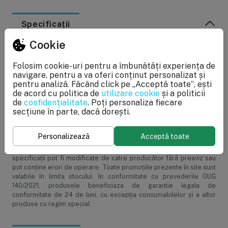
Specificații
Cookie
Caracteristici generale
Folosim cookie-uri pentru a îmbunătăți experiența de
navigare, pentru a va oferi conținut personalizat și
Greutate pachet
0.01 kg
pentru analiză. Făcând click pe „Acceptă toate”, ești
de acord cu politica de
utilizare cookie
și a politicii
Garanţie
24 luni
de
confidențialitate
. Poți personaliza fiecare
secțiune în parte, dacă dorești.
FILTRO.ro
: Facem eforturi permanente pentru a păstra
acurateţea informaţiilor din acestă pagină. Rareori acestea pot
Personalizează
Acceptă toate
conţine inadvertenţe: fotografia are caracter informativ şi poate
conţine accesorii neincluse în pachetele standard, unele
specificaţii pot fi modificate de catre producător fără preaviz sau
pot conţine erori de operare. Toate promoţiile prezente în site sunt
valabile în limita stocului. In conformitate cu prevederile OUG
140/2021, produsele beneficiaza de garantie legala de
conformitate de 24 de luni, cu excepția consumabilelor și a altor
produse cu regim special.