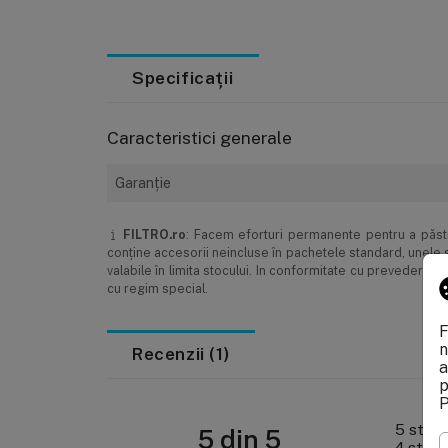
Specificații
Caracteristici generale
Garanţie
FILTRO.ro
: Facem eforturi permanente pentru a păstra
conţine accesorii neincluse în pachetele standard, unele s
valabile în limita stocului. In conformitate cu prevederi
cu regim special.
F
n
Recenzii (1)
a
p
P
5 stele
5 din 5
4 stele