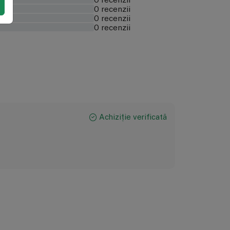
0 recenzii
0 recenzii
0 recenzii
Achiziție verificată