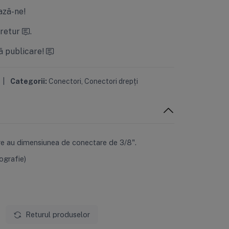
ză-ne!
 retur
.
ă publicare!
|
Categorii:
Conectori
,
Conectori drepți
re au dimensiunea de conectare de 3/8".
ografie)
Returul produselor