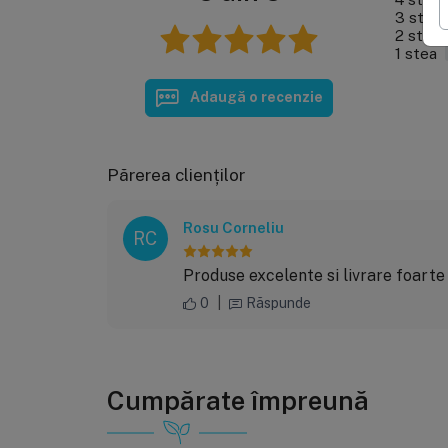
3 stele
2 stele
1 stea
Adaugă o recenzie
Părerea clienților
Rosu Corneliu
RC
Produse excelente si livrare foarte 
0
|
Răspunde
Cumpărate împreună