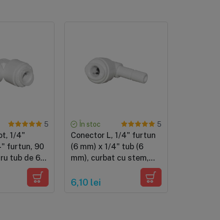
În stoc
În stoc
5
5
t, 1/4"
Conector L, 1/4" furtun
Furtun alb
4" furtun, 90
(6 mm) x 1/4" tub (6
mm), comp
ru tub de 6
mm), curbat cu stem,
frigider s
cuplare cu mufa rapida
PRP: 5 lei
pentru furtun de 6 mm
6,10 lei
3 lei