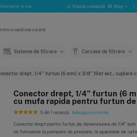
u instalarea sau mentenanța.
Status comandă
Blog
Sisteme de filtrare
Carcase de filtrare
onector drept, 1/4" furtun (6 mm) x 3/8" filet ext., cuplare
Conector drept, 1/4" furtun (6 mm
cu mufa rapida pentru furtun d
5
din
1
recenzii.
Adaugă o recenzie
Conector drept pentru furtun de dimensiunea de 1/4" inch (
se foloseste la pompele de presiune, la aparatele de cafea 