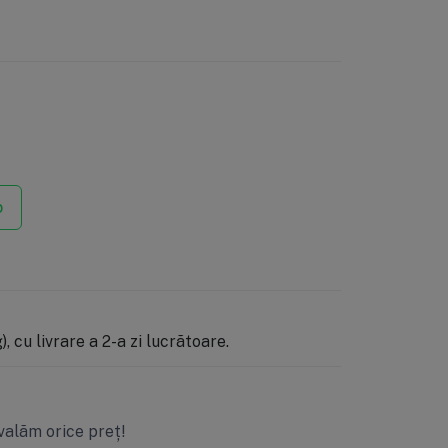
p
, cu livrare a 2-a zi lucrătoare.
valăm orice preț!