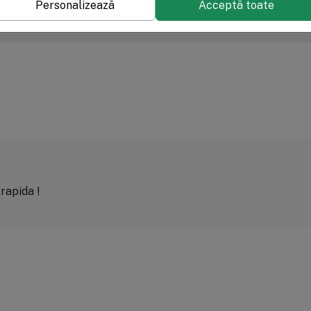
Personalizează
Acceptă toate
0%
0%
0%
rapida !