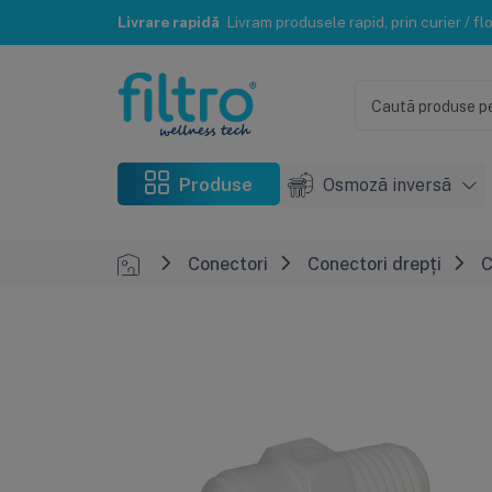
Instalare și mentenanță
Reteaua de instalatori FILTRO® te poate ajuta c
Produse
Osmoză inversă
Conectori
Conectori drepți
C