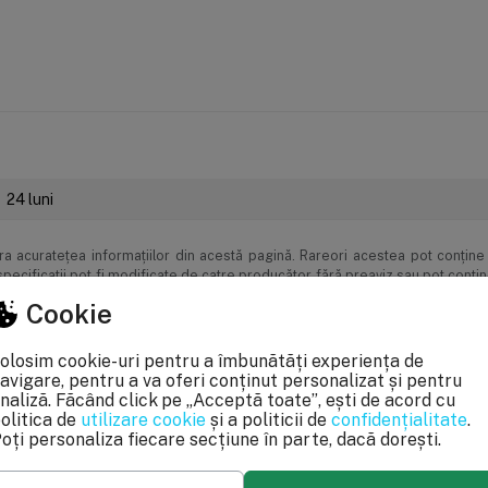
24 luni
 acurateţea informaţiilor din acestă pagină. Rareori acestea pot conţine 
pecificaţii pot fi modificate de catre producător fără preaviz sau pot conţi
le OUG 140/2021, produsele beneficiaza de garantie legala de conformitate de
Cookie
olosim cookie-uri pentru a îmbunătăți experiența de
avigare, pentru a va oferi conținut personalizat și pentru
naliză. Făcând click pe „Acceptă toate”, ești de acord cu
olitica de
utilizare cookie
și a politicii de
confidențialitate
.
oți personaliza fiecare secțiune în parte, dacă dorești.
100%
0%