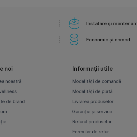
Instalare și mentenan
Economic și comod
e noi
Informații utile
ea noastră
Modalități de comandă
ellness
Modalități de plată
ate de brand
Livrarea produselor
oom
Garanție și service
uție
Returul produselor
Formular de retur