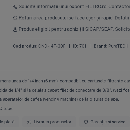
Solicită informații unui expert FILTRO.ro.
Contactea
Returnarea produsului se face ușor și rapid.
Detalii
Produs eligibil pentru achiziții SICAP/SEAP.
Solicit
Cod produs:
CND-14T-38F
|
ID:
701
|
Brand:
PureTECH
mensiunea de 1/4 inch (6 mm), compatibil cu cartusele filtrante ca
a de 1/4" si la celalalt capat filet de conectare de 3/8". (vezi fot
ea aparatelor de cafea (vending machine) de la o sursa de apa.
C tube.
de plată
Livrarea produselor
Garanție și service