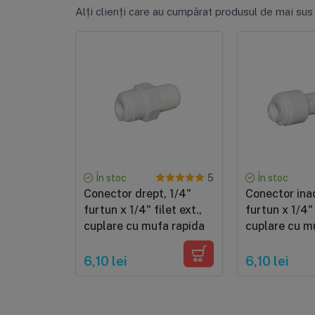
Alți clienți care au cumpărat produsul de mai sus
În stoc
În stoc
5
Conector drept, 1/4"
Conector inad
furtun x 1/4" filet ext.,
furtun x 1/4"
cuplare cu mufa rapida
cuplare cu m
pentru tub d
6,10 lei
6,10 lei