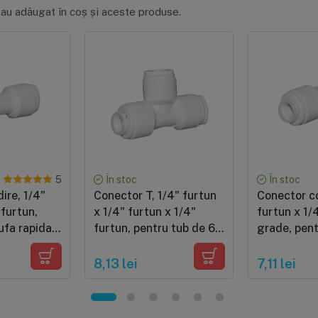
 au adăugat în coș și aceste produse.
În stoc
În stoc
5
ire, 1/4"
Conector T, 1/4" furtun
Conector co
 furtun,
x 1/4" furtun x 1/4"
furtun x 1/
ufa rapida,
furtun, pentru tub de 6
grade, pent
e 6 mm
mm
mm
8,13 lei
7,11 lei