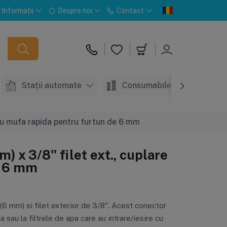
Informații
Despre noi
Contact
Stații automate
Consumabile
Acc
 cu mufa rapida pentru furtun de 6 mm
) x 3/8" filet ext., cuplare
e 6 mm
6 mm) si filet exterior de 3/8". Acest conector
sau la filtrele de apa care au intrare/iesire cu