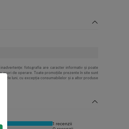
inadvertenţe: fotografia are caracter informativ şi poate
ne erori de operare. Toate promoţiile prezente în site sunt
 24 de luni, cu excepția consumabilelor și a altor produse
1 recenzii
0 recenzii