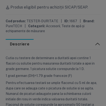
Produs eligibil pentru achiziții SICAP/SEAP.
Cod produs:
TESTER-DURITATE
|
ID:
1667
|
Brand:
PureTECH
|
Categorii:
Accesorii
,
Teste de apă și
echipamente de măsurare
Descriere
Cutia cu testere de determinare a duritatii apei contine 1
flacon cu solutie pentru masurarea duritatii totale a apei in
grade germane. 1 picatura solutie corespunde la 1 D.
1 grad german (DH)=1.79 grade franceze (F)
Pentru efectuarea testarii se umple flaconul cu 5 ml de apa,
dupa care se adauga cate o picatura de solutie si se agita.
Numarul de picaturi adaugate pana la schimbarea culorii
initiale din rosu in verde indica valoarea duritatii totale.
Flaconul de solutie corespunde la aproximativ 50 testari a