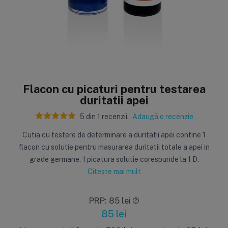
Sisteme de filtrare
Carcase de 
Ultrafiltrare
Big Blue/
(6)
(8)
Flacon cu picaturi pentru testarea
Filtre cu purjare
Carcase c
duritatii apei
(16)
(17)
Filtre pentru duș
Big Blue/
5
din
1
recenzii.
Adaugă o recenzie
(8)
(11)
Sterilizatoare UV
Carcase a
Cutia cu testere de determinare a duritatii apei contine 1
(18)
(1)
flacon cu solutie pentru masurarea duritatii totale a apei in
Dozatoare
Carcase 
(7)
(8)
grade germane. 1 picatura solutie corespunde la 1 D.
Sisteme economice
Seturi de
Citește mai mult
(9)
(21)
PRP: 85 lei
85
lei