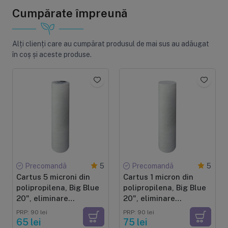
Cumpărate împreună
Alți clienți care au cumpărat produsul de mai sus au adăugat
în coș și aceste produse.
Precomandă
Precomandă
5
5
Cartus 5 microni din
Cartus 1 micron din
polipropilena, Big Blue
polipropilena, Big Blue
20", eliminare
20", eliminare
sedimente, dimensiune
sedimente, dimensiune
PRP: 90 lei
PRP: 90 lei
50 x 11.5 cm
50 x 11.5 cm
65 lei
75 lei