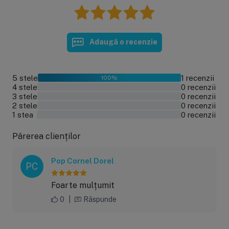
Adaugă o recenzie
5 stele
1 recenzii
100%
4 stele
0 recenzii
0%
3 stele
0 recenzii
0%
2 stele
0 recenzii
0%
1 stea
0 recenzii
0%
Părerea clienților
Pop Cornel Dorel
PC
Foarte mulțumit
0
|
Răspunde