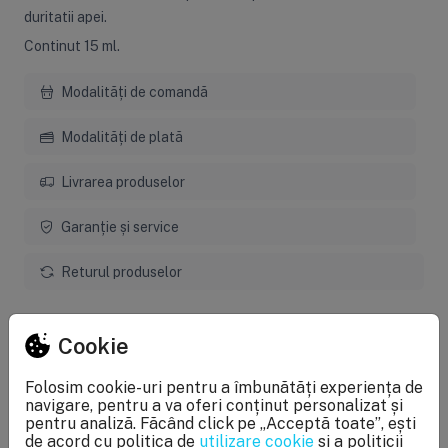
duritatii apei.
Continut 15 ml.
Modalități de comandă
Modalități de plată
Livrarea produselor
Garanție și service
Returul produselor
Cookie
Specificații
Folosim cookie-uri pentru a îmbunătăți experiența de
navigare, pentru a va oferi conținut personalizat și
pentru analiză. Făcând click pe „Acceptă toate”, ești
Caracteristici generale
de acord cu politica de
utilizare cookie
și a politicii