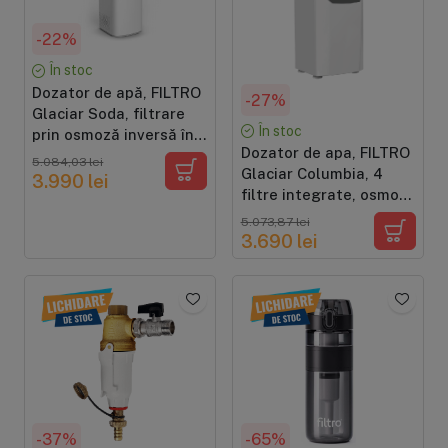
-22%
În stoc
Dozator de apă, FILTRO
-27%
Glaciar Soda, filtrare
În stoc
prin osmoză inversă în 5
Dozator de apa, FILTRO
stadii, sterilizare UV-
5.084,03 lei
Glaciar Columbia, 4
LED în bazin,
3.990 lei
filtre integrate, osmoza
carbonatare apă cu
inversa si lampa UV in
CO2, alimentare directa
5.073,87 lei
bazin, alimentare
de la retea cu kit inclus
3.690 lei
directa de la retea cu
kit inclus
-37%
-65%