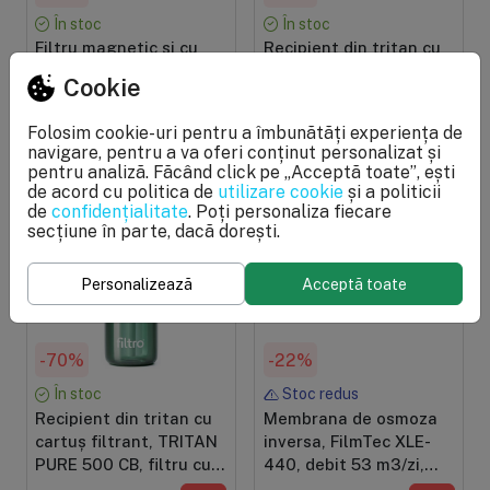
În stoc
În stoc
Filtru magnetic si cu
Recipient din tritan cu
sita metalica, DIMA
cartuș filtrant, TRITAN
Cookie
BRASS, insertie din
PURE 500 CB, filtru cu
alama, conectare 3/4"
carbune activat, BPA
457,56 lei
141,34 lei
Folosim cookie-uri pentru a îmbunătăți experiența de
Free, 500 ml, finisaj
289 lei
49 lei
navigare, pentru a va oferi conținut personalizat și
negru
pentru analiză. Făcând click pe „Acceptă toate”, ești
de acord cu politica de
utilizare cookie
și a politicii
de
confidențialitate
. Poți personaliza fiecare
secțiune în parte, dacă dorești.
Personalizează
Acceptă toate
-70%
-22%
În stoc
Stoc redus
Recipient din tritan cu
Membrana de osmoza
cartuș filtrant, TRITAN
inversa, FilmTec XLE-
PURE 500 CB, filtru cu
440, debit 53 m3/zi,
carbune activat, BPA
compatibila carcase