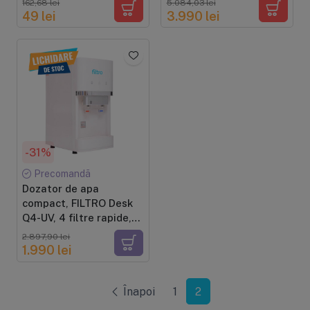
162,68 lei
5.084,03 lei
Free, 500 ml, finisaj
8040
49 lei
3.990 lei
verde
-31%
Precomandă
Dozator de apa
compact, FILTRO Desk
Q4-UV, 4 filtre rapide,
membrana ultrafiltrare
2.897,90 lei
si lampa UV in bazin,
1.990 lei
alimentare directa de
la retea cu kit inclus
Înapoi
1
2