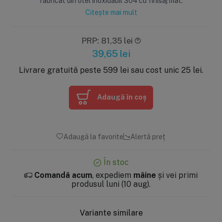
fabricat din otel inoxidabil 304 cu finisaj mat.
Citește mai mult
PRP: 81,35 lei
39,65
lei
Livrare gratuită peste 599 lei sau cost unic 25 lei.
Adaugă în coș
Adaugă la favorite
Alertă preț
În stoc
Comandă acum
, expediem
mâine
și vei primi
produsul luni (10 aug).
Variante similare