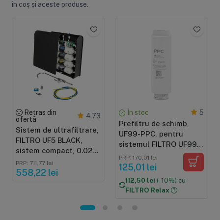
în coș și aceste produse.
Retras din
În stoc
5
4.73
ofertă
Prefiltru de schimb,
Sistem de ultrafiltrare,
UF99-PPC, pentru
FILTRO UF5 BLACK,
sistemul FILTRO UF99,
sistem compact, 0.02
cartus 2 in 1 din
PRP: 170,01 lei
microni
PRP: 711,77 lei
polipropilena si
125,01 lei
558,22 lei
carbune activat bloc
112,50 lei
(-10%) cu
FILTRO Relax