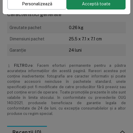
Personalizează
Acceptă toate
Caracteristici generale
Greutate pachet
0.26 kg
Dimensiuni pachet
25.5 x 7.1 x 7.1 cm
Garanţie
24 luni
FILTRO.ro
: Facem eforturi permanente pentru a păstra
acurateţea informaţiilor din acestă pagină. Rareori acestea pot
conţine inadvertenţe: fotografia are caracter informativ şi poate
conţine accesorii neincluse în pachetele standard, unele
specificaţii pot fi modificate de catre producător fără preaviz sau
pot conţine erori de operare. Toate promoţiile prezente în site sunt
valabile în limita stocului. In conformitate cu prevederile OUG
140/2021, produsele beneficiaza de garantie legala de
conformitate de 24 de luni, cu excepția consumabilelor și a altor
produse cu regim special.
Recenzii (0)