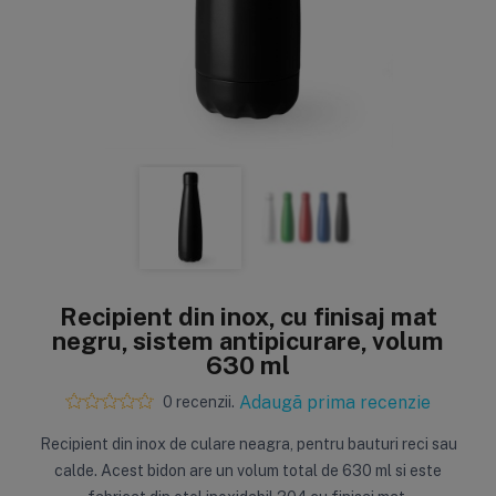
Sisteme de filtrare
Carcase de 
Ultrafiltrare
Big Blue/
(6)
(8)
Filtre cu purjare
Carcase c
(16)
(17)
Filtre pentru duș
Big Blue/
(8)
(11)
Sterilizatoare UV
Carcase a
(18)
(1)
Recipient din inox, cu finisaj mat
Dozatoare
Carcase 
negru, sistem antipicurare, volum
(7)
(8)
630 ml
Sisteme economice
Seturi de
(9)
(21)
Adaugă prima recenzie
0 recenzii.
Recipient din inox de culare neagra, pentru bauturi reci sau
calde. Acest bidon are un volum total de 630 ml si este