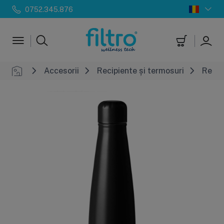
0752.345.876
Accesorii
Recipiente și termosuri
Recip