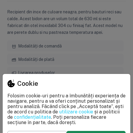
Recipient din inox de culoare neagra, pentru bauturi reci sau
calde. Acest bidon are un volum total de 630 ml si este
fabricat din otel inoxidabil 304 cu finisaj fat. Acest model nu
are perete dublu si nu pastreaza temperatura apei.
Modalități de comandă
Modalități de plată
Livrarea produselor
Cookie
Garanție și service
Folosim cookie-uri pentru a îmbunătăți experiența de
Returul produselor
navigare, pentru a va oferi conținut personalizat și
pentru analiză. Făcând click pe „Acceptă toate”, ești
de acord cu politica de
utilizare cookie
și a politicii
de
confidențialitate
. Poți personaliza fiecare
secțiune în parte, dacă dorești.
Specificații