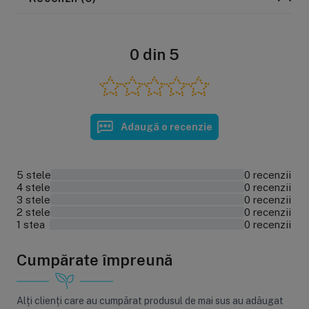
0 din 5
Adaugă o recenzie
5 stele
0 recenzii
0%
4 stele
0 recenzii
0%
3 stele
0 recenzii
0%
2 stele
0 recenzii
0%
1 stea
0 recenzii
0%
Cumpărate împreună
Alți clienți care au cumpărat produsul de mai sus au adăugat