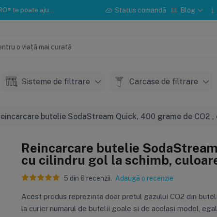
u instalarea sau mentenanța.
Status comandă
Blog
Sisteme de filtrare
Carcase de filtrare
eincarcare butelie SodaStream Quick, 400 grame de CO2 , cu
Reincarcare butelie SodaStream
cu cilindru gol la schimb, culoar
5
din
6
recenzii.
Adaugă o recenzie
Acest produs reprezinta doar pretul gazului CO2 din bute
la curier numarul de butelii goale si de acelasi model, ega