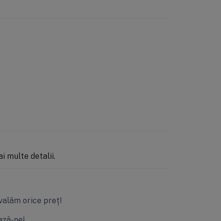
 multe detalii.
valăm orice preț!
ză-ne!