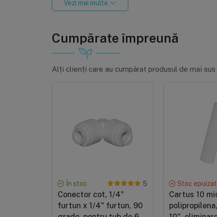
Vezi mai multe
0
|
Răspunde
Cumpărate împreună
Vasile Carpiuc
VC
Operativi și produse de calitate.
Alți clienți care au cumpărat produsul de mai sus
0
|
Răspunde
F. petru
FP
Super
Super ok. Super ok. Recomand.
0
|
Răspunde
În stoc
Stoc epuiza
5
Conector cot, 1/4"
Cartus 10 mic
furtun x 1/4" furtun, 90
polipropilena
grade, pentru tub de 6
10", eliminar