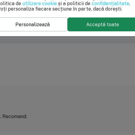
olitica de
utilizare cookie
și a politicii de
confidențialitate
.
oți personaliza fiecare secțiune în parte, dacă dorești.
100%
Personalizează
Acceptă toate
0%
0%
0%
0%
r. Recomand.