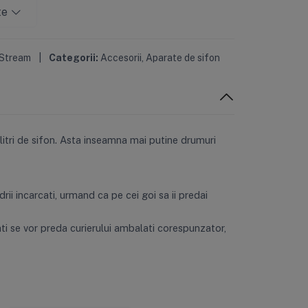
te
Stream
|
Categorii:
Accesorii
,
Aparate de sifon
 litri de sifon. Asta inseamna mai putine drumuri
ii incarcati, urmand ca pe cei goi sa ii predai
mati se vor preda curierului ambalati corespunzator,