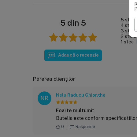
p
P
5 stele
5 din 5
4 stele
3 stele
2 stele
1 stea
Adaugă o recenzie
Părerea clienților
Nelu Raducu Ghiorghe
NR
Foarte multumit
Butelia este conform specificatiilo
0
|
Răspunde