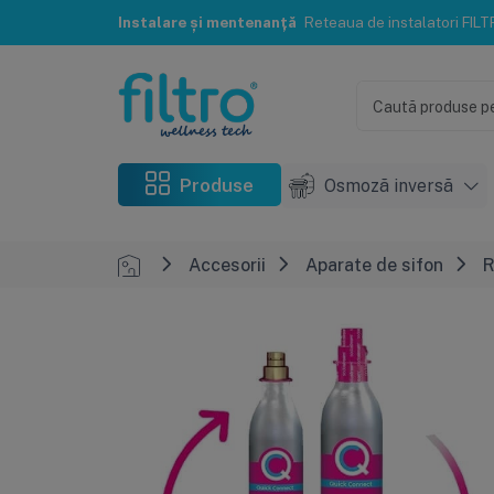
Instalare și mentenanță
Reteaua de instalatori FILTRO® te poate ajuta c
Produse
Osmoză inversă
Accesorii
Aparate de sifon
R