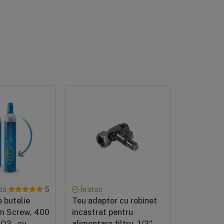
Achiziție verificată
dă
În stoc
5
 butelie
Teu adaptor cu robinet
În stoc
Set balan
m Screw, 400
incastrat pentru
5+1 cart
O2 , cu
alimentare filtru, 1/2"