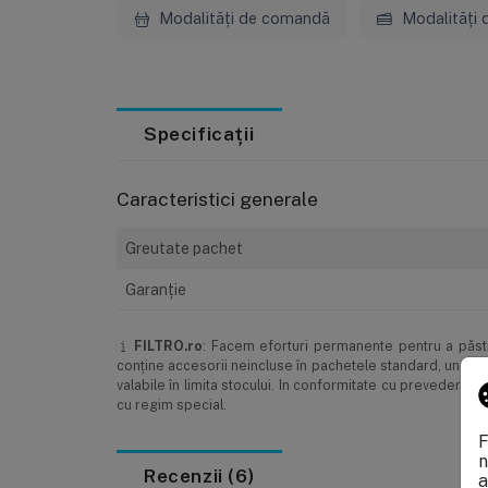
Modalități de comandă
Modalități 
Specificații
Caracteristici generale
Greutate pachet
Garanţie
FILTRO.ro
: Facem eforturi permanente pentru a păstra
conţine accesorii neincluse în pachetele standard, unele s
valabile în limita stocului. In conformitate cu prevederi
cu regim special.
F
n
Recenzii (6)
a