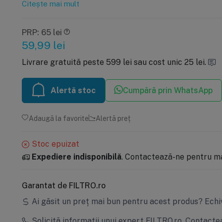
Citește mai mult
PRP: 65 lei
59,99
lei
Livrare gratuită peste 599 lei sau cost unic 25 lei.
Alertă stoc
Cumpără prin WhatsApp
Adaugă la favorite
Alertă preț
Stoc epuizat
Expediere indisponibilă
. Contactează-ne pentru mai
Garantat de FILTRO.ro
Ai găsit un preț mai bun pentru acest produs?
Echi
Solicită informații unui expert FILTRO.ro.
Contactea