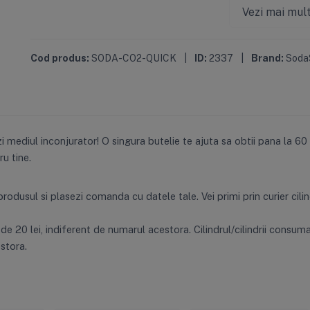
Vezi mai mul
Cod produs:
SODA-CO2-QUICK
|
ID:
2337
|
Brand:
Soda
i mediul inconjurator! O singura butelie te ajuta sa obtii pana la 60
u tine.
dusul si plasezi comanda cu datele tale. Vei primi prin curier cilindr
 de 20 lei, indiferent de numarul acestora. Cilindrul/cilindrii consu
stora.