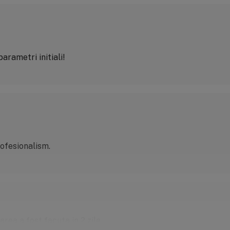
arametri initiali!
ofesionalism.
rea a fost facuta in 2 zile.