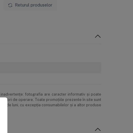
Returul produselor
inadvertenţe: fotografia are caracter informativ şi poate
ne erori de operare. Toate promoţiile prezente în site sunt
 24 de luni, cu excepția consumabilelor și a altor produse