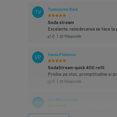
Tudorache Vlad
TV
Soda stream
Excelente, reîncărcarea se face la p
0
|
Răspunde
Vania Popescu
VP
SodaStream quick 400 refil
Produs pe stoc, promptitudine si pr
0
|
Răspunde
Ana Maria Sarpe
AM
Recomand! Produse de calitate, livra