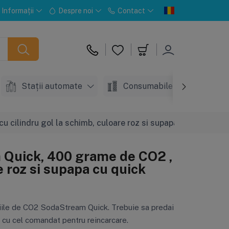
Informații
Despre noi
Contact
Stații automate
Consumabile
Acc
 cilindru gol la schimb, culoare roz si supapa cu quick
 Quick, 400 grame de CO2 ,
e roz si supapa cu quick
liile de CO2 SodaStream Quick. Trebuie sa predai
l cu cel comandat pentru reincarcare.