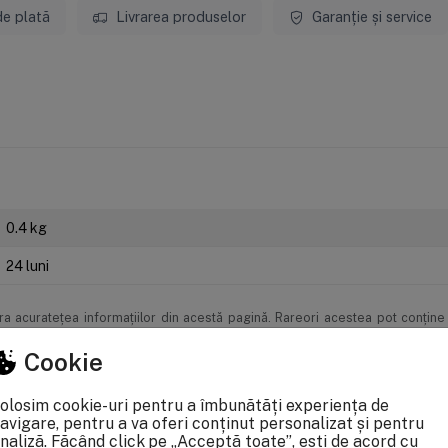
de plată
Livrarea produselor
Garanție și service
0.4 kg
24 luni
 acurateţea informaţiilor din acestă pagină. Rareori acestea pot conţine 
pecificaţii pot fi modificate de catre producător fără preaviz sau pot conţi
le OUG 140/2021, produsele beneficiaza de garantie legala de conformitate de
Cookie
olosim cookie-uri pentru a îmbunătăți experiența de
avigare, pentru a va oferi conținut personalizat și pentru
naliză. Făcând click pe „Acceptă toate”, ești de acord cu