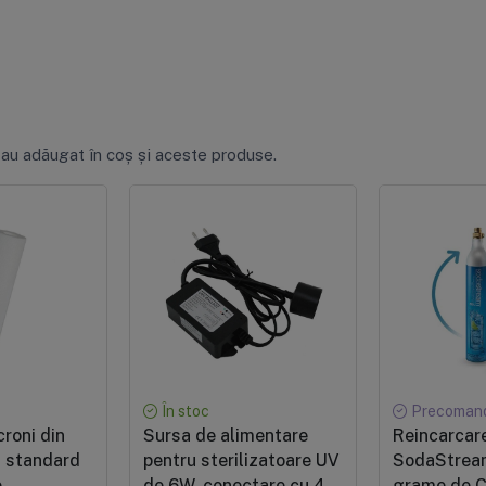
 au adăugat în coș și aceste produse.
t
În stoc
Precoman
roni din
Sursa de alimentare
Reincarcare
, standard
pentru sterilizatoare UV
SodaStrea
e
de 6W, conectare cu 4
grame de C