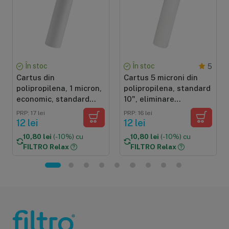
În stoc
În stoc
5
Cartus din
Cartus 5 microni din
polipropilena, 1 micron,
polipropilena, standard
economic, standard
10", eliminare
(10"x2.5")
sedimente, dimensiune
PRP: 17 lei
PRP: 16 lei
25 x 6.5 cm
12 lei
12 lei
10,80 lei
(-10%) cu
10,80 lei
(-10%) cu
FILTRO Relax
FILTRO Relax