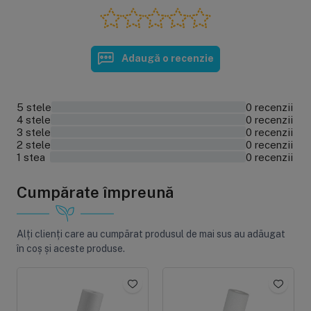
Returul produselor
Adaugă o recenzie
5 stele
0 recenzii
0%
4 stele
0 recenzii
0%
3 stele
0 recenzii
0%
2 stele
0 recenzii
0%
1 stea
0 recenzii
0%
Cumpărate împreună
Alți clienți care au cumpărat produsul de mai sus au adăugat
în coș și aceste produse.