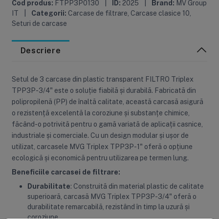
Cod produs:
FTPP3P0130
|
ID:
2025
|
Brand:
MV Group
IT
|
Categorii:
Carcase de filtrare
,
Carcase clasice 10
,
Seturi de carcase
Descriere
Setul de 3 carcase din plastic transparent FILTRO Triplex
TPP3P-3/4" este o soluție fiabilă și durabilă. Fabricată din
polipropilenă (PP) de înaltă calitate, această carcasă asigură
o rezistență excelentă la coroziune și substanțe chimice,
făcând-o potrivită pentru o gamă variată de aplicații casnice,
industriale și comerciale. Cu un design modular și ușor de
utilizat, carcasele MVG Triplex TPP3P-1" oferă o opțiune
ecologică și economică pentru utilizarea pe termen lung.
Beneficiile carcasei de filtrare:
Durabilitate
: Construită din material plastic de calitate
superioară, carcasă MVG Triplex TPP3P-3/4" oferă o
durabilitate remarcabilă, rezistând în timp la uzură și
coroziune.