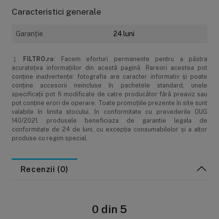
Temperatură maximă de lucru: de la 5°C (41°F) până la
Caracteristici generale
50°C (122°F)
Montare: Orizontale
Garanţie
24 luni
Fixare: Gaură de fixare pe bază cu dimensiunile
40x32mm, gaură pentru surub de 3 mm
FILTRO.ro
: Facem eforturi permanente pentru a păstra
Capacitate cartuș: cartuș filtrant de 10"
acurateţea informaţiilor din acestă pagină. Rareori acestea pot
Dimensiuni: 401 x 330 x 111 mm
conţine inadvertenţe: fotografia are caracter informativ şi poate
Aplicații recomandate:
conţine accesorii neincluse în pachetele standard, unele
Filtrarea apei potabile și industriale
specificaţii pot fi modificate de catre producător fără preaviz sau
pot conţine erori de operare. Toate promoţiile prezente în site sunt
Pre-filtrare pentru diverse procese
valabile în limita stocului. In conformitate cu prevederile OUG
Filtrarea diferitelor lichide
140/2021, produsele beneficiaza de garantie legala de
Filtrarea aerului comprimat și a gazelor.
conformitate de 24 de luni, cu excepția consumabilelor și a altor
produse cu regim special.
Modalități de comandă
Recenzii (0)
Modalități de plată
Livrarea produselor
0 din 5
Garanție și service