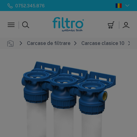
0752.345.876
Carcase de filtrare
Carcase clasice 10