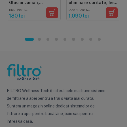
Glaciar Juman,
eliminare duritate, fier,
polipropilena si
mangan si materii
PRP: 200 lei
PRP: 1.500 lei
carbune activat, twist
organice
180 lei
1.090 lei
FILTRO Wellness Tech îți oferă cele mai bune sisteme
de filtrare a apei pentru a trăi o viață mai curată.
Suntem un magazin online dedicat sistemelor de
filtrare a apei pentru bucătărie, baie sau pentru
întreaga casă.