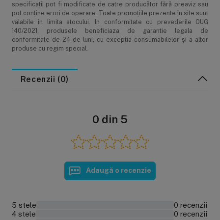
Ideal pentru uz casnic
specificaţii pot fi modificate de catre producător fără preaviz sau
pot conţine erori de operare. Toate promoţiile prezente în site sunt
valabile în limita stocului. In conformitate cu prevederile OUG
140/2021, produsele beneficiaza de garantie legala de
conformitate de 24 de luni, cu excepția consumabilelor și a altor
produse cu regim special.
Modalități de comandă
Recenzii (0)
Modalități de plată
Livrarea produselor
0 din 5
Garanție și service
Returul produselor
Adaugă o recenzie
5 stele
0 recenzii
0%
4 stele
0 recenzii
0%