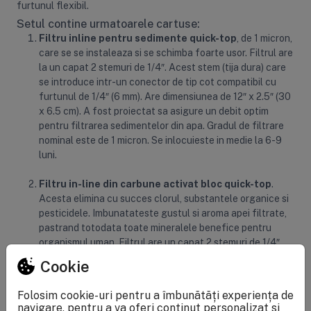
furtunul flexibil.
Setul contine urmatoarele cartuse:
Filtru inline pentru sedimente quick-top
, de 1 micron,
care se se instaleaza si se schimba foarte usor. Filtrul are
la un capat 2 stemuri de 1/4″. Acest stem (tija dura) care
se introduce intr-un conector de tip cot compatibil cu
furtunul de 1/4″ (6 mm). Are dimensiunea de 12″ x 2.5″ (30
x 6.5 cm). A fost proiectat sa asigure un debit optim
pentru filtrarea sedimentelor din apa. Gradul de filtrare
nominal este de 1 micron. Se inlocuieste in medie la 6-9
luni.
Filtru in-line din carbune activat bloc quick-top
.
Acesta elimina cu succes clorul, substantele organice si
pesticidele. Imbunatateste gustul si aroma apei filtrate,
pastrand totodata toate mineralele benefice pentru
organismul uman. Filtrul are un capat 2 stemuri de 1/4″.
Acest stem (tija dura) care se introduce intr-un conector
Cookie
de tip cot compatibil cu furtunul de 1/4″ (6 mm). Se
inlocuieste in medie la 6-9 luni.
Folosim cookie-uri pentru a îmbunătăți experiența de
navigare, pentru a va oferi conținut personalizat și