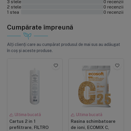
3 stele
0 recenzii
0%
2 stele
0 recenzii
0%
1 stea
0 recenzii
0%
Cumpărate împreună
Alți clienți care au cumpărat produsul de mai sus au adăugat
în coș și aceste produse.
Ultima bucată
Ultima bucată
Cartus 2 in 1
Rasina schimbatoare
prefiltrare, FILTRO
de ioni, ECOMIX C,