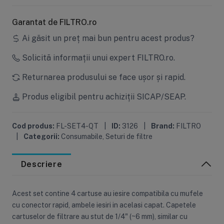
Garantat de FILTRO.ro
Ai găsit un preț mai bun pentru acest produs?
Solicită informații unui expert FILTRO.ro.
Returnarea produsului se face ușor și rapid.
Produs eligibil pentru achiziții SICAP/SEAP.
Cod produs:
FL-SET4-QT
|
ID:
3126
|
Brand:
FILTRO
|
Categorii:
Consumabile
,
Seturi de filtre
Descriere
Acest set contine 4 cartuse au iesire compatibila cu mufele
cu conector rapid, ambele iesiri in acelasi capat. Capetele
cartuselor de filtrare au stut de 1/4" (~6 mm), similar cu