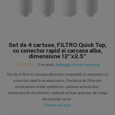
Sisteme de filtrare
Carcase de 
Ultrafiltrare
Big Blue/
(6)
(8)
Set de 4 cartuse, FILTRO Quick Top,
Filtre cu purjare
Carcase c
cu conector rapid si carcasa alba,
(16)
(17)
Filtre pentru duș
Big Blue/
dimensiune 12"x2.5"
(8)
(11)
Sterilizatoare UV
Carcase a
Adaugă prima recenzie
0 recenzii.
(18)
(1)
Dozatoare
Carcase 
Set de 4 filtre in carcasa alba este compatibil cu sistemele cu
(7)
(8)
conector rapid in aceeasi parte. Pachetul de filtre are
Sisteme economice
Seturi de
urmatoarele stadii: sedimente, carbune activat bloc,
(9)
(21)
membrana de ultrafiltare, carbune activat granular din coaja
de nuca de cocos .
Citește mai mult