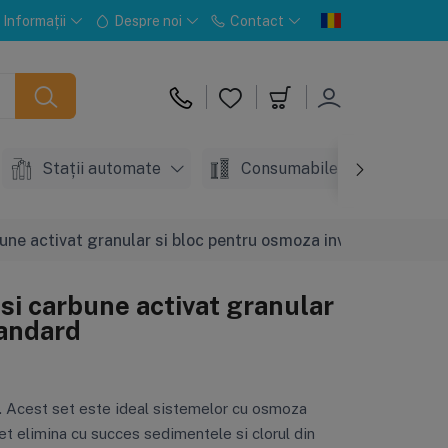
Informații
Despre noi
Contact
Stații automate
Consumabile
Acc
rbune activat granular si bloc pentru osmoza inversa standar
 si carbune activat granular
tandard
″. Acest set este ideal sistemelor cu osmoza
set elimina cu succes sedimentele si clorul din