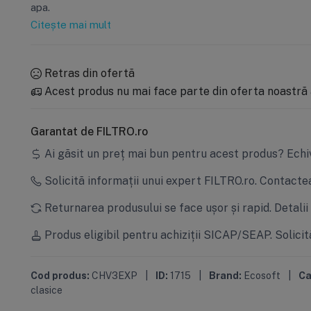
apa.
Citește mai mult
Retras din ofertă
Acest produs nu mai face parte din oferta noastră 
Garantat de FILTRO.ro
Ai găsit un preț mai bun pentru acest produs?
Echi
Solicită informații unui expert FILTRO.ro.
Contactea
Returnarea produsului se face ușor și rapid.
Detalii
Produs eligibil pentru achiziții SICAP/SEAP.
Solicit
Cod produs:
CHV3EXP
|
ID:
1715
|
Brand:
Ecosoft
|
Ca
clasice