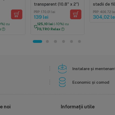
transparent (10.8" x 2")
stadii de fi
dedurizare
PRP: 170,01 lei
PRP: 406,72 le
139 lei
304,02 le
0%) cu
125,10 lei
(-10%) cu
x
FILTRO Relax
Instalare și mentenan
Economic și comod
e noi
Informații utile