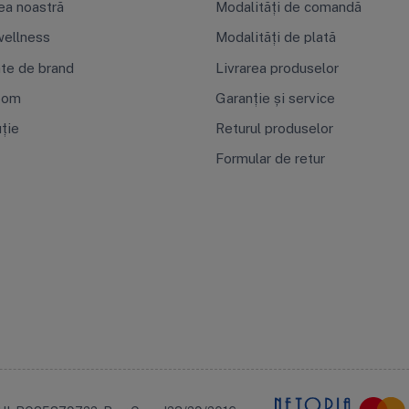
ea noastră
Modalități de comandă
ellness
Modalități de plată
ate de brand
Livrarea produselor
oom
Garanție și service
uție
Returul produselor
Formular de retur