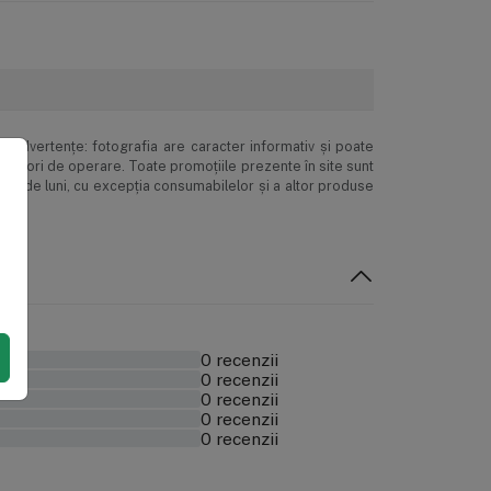
inadvertenţe: fotografia are caracter informativ şi poate
ne erori de operare. Toate promoţiile prezente în site sunt
 24 de luni, cu excepția consumabilelor și a altor produse
0 recenzii
0 recenzii
0 recenzii
0 recenzii
0 recenzii