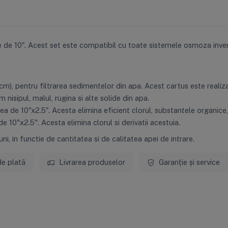
 de 10″. Acest set este compatibil cu toate sistemele osmoza invers
cm), pentru filtrarea sedimentelor din apa. Acest cartus este realizat
isipul, malul, rugina si alte solide din apa.
ea de 10″x2.5″. Acesta elimina eficient clorul, substantele organice,
 10"x2.5". Acesta elimina clorul si derivatii acestuia.
i, in functie de cantitatea si de calitatea apei de intrare.
de plată
Livrarea produselor
Garanție și service