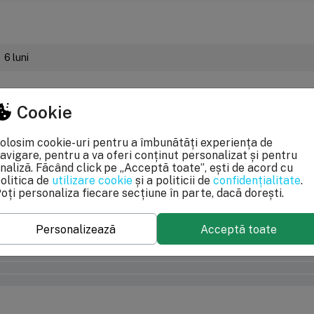
6 luni
 acurateţea informaţiilor din acestă pagină. Rareori acestea pot conţine 
pecificaţii pot fi modificate de catre producător fără preaviz sau pot conţi
Cookie
le OUG 140/2021, produsele beneficiaza de garantie legala de conformitate de
olosim cookie-uri pentru a îmbunătăți experiența de
avigare, pentru a va oferi conținut personalizat și pentru
naliză. Făcând click pe „Acceptă toate”, ești de acord cu
olitica de
utilizare cookie
și a politicii de
confidențialitate
.
oți personaliza fiecare secțiune în parte, dacă dorești.
Personalizează
Acceptă toate
0%
0%
0%
0%
0%