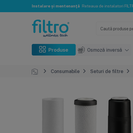
Instalare și mentenanță
Reteaua de instalatori FILTRO® te poate ajuta c
Produse
Osmoză inversă
Consumabile
Seturi de filtre