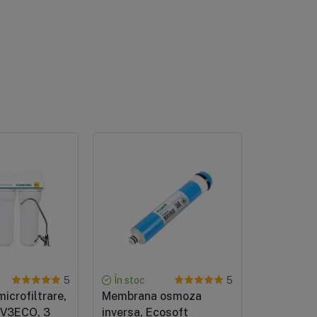
În stoc
În stoc
5
5
icrofiltrare,
Membrana osmoza
Membran
MV3ECO, 3
inversa, Ecosoft
inversa, 