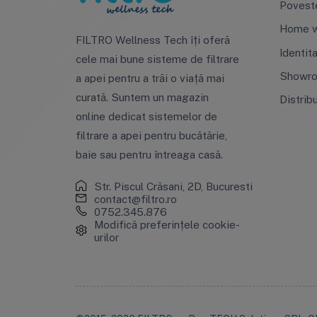
Povest
Home w
FILTRO Wellness Tech îți oferă
Identit
cele mai bune sisteme de filtrare
Showr
a apei pentru a trăi o viață mai
curată. Suntem un magazin
Distrib
online dedicat sistemelor de
filtrare a apei pentru bucătărie,
baie sau pentru întreaga casă.
Str. Piscul Crăsani, 2D, Bucuresti
contact@filtro.ro
0752.345.876
Modifică preferințele cookie-
urilor