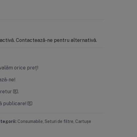
activă. Contactează-ne pentru alternativă.
valăm orice preț!
ză-ne!
 retur
.
ă publicare!
tegorii:
Consumabile
,
Seturi de filtre
,
Cartușe