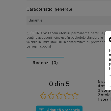
Caracteristici generale
Garanţie
FILTRO.ro
: Facem eforturi permanente pentru a păstra
conţine accesorii neincluse în pachetele standard, unele s
valabile în limita stocului. In conformitate cu prevederi
cu regim special.
F
n
a
Recenzii (0)
p
P
5 stele
0 din 5
4 stele
3 stele
2 stele
1 stea
Adaugă o recenzie