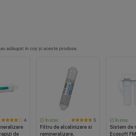
 au adăugat în coș și aceste produse.
În stoc
În stoc
4
5
ineralizare
Filtru de alcalinizare si
Sistem de m
rapizi de
remineralizare,
Ecosoft F