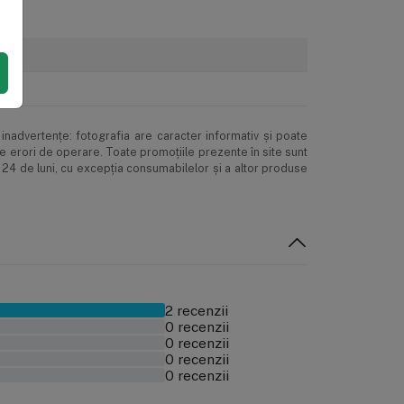
Returul produselor
inadvertenţe: fotografia are caracter informativ şi poate
ne erori de operare. Toate promoţiile prezente în site sunt
 24 de luni, cu excepția consumabilelor și a altor produse
2 recenzii
0 recenzii
0 recenzii
0 recenzii
0 recenzii