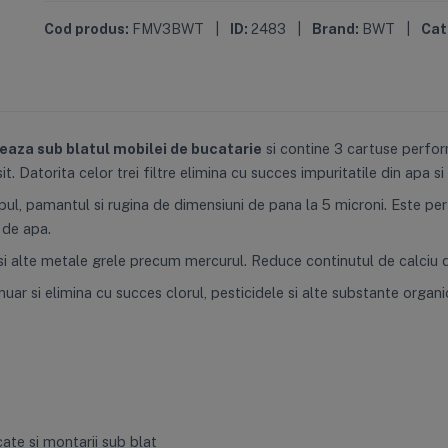
Cod produs:
FMV3BWT
|
ID:
2483
|
Brand:
BWT
|
Cat
aza sub blatul mobilei de bucatarie
si contine 3 cartuse perfor
. Datorita celor trei filtre elimina cu succes impuritatile din apa s
ul, pamantul si rugina de dimensiuni de pana la 5 microni. Este per
 de apa.
 si alte metale grele precum mercurul. Reduce continutul de calciu d
uar si elimina cu succes clorul, pesticidele si alte substante organ
cate si montarii sub blat