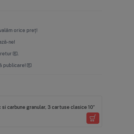
valăm orice preț!
ză-ne!
 retur
.
ă publicare!
 si carbune granular, 3 cartuse clasice 10″