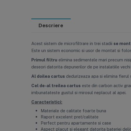
Descriere
Acest sistem de microfiltrare in trei stadii
se monte
Este un sistem economic si usor de montat si folosit
Primul filtru
elimina sedimentele mari precum nisip
deseori datorita depunerilor de pe instalatiile vechi
Al doilea cartus
dedurizeaza apa si elimina fierul
Cel de-al treilea cartus
este din carbon activ gran
imbunatateste gustul si mirosul neplacut al apei.
Caracteristici:
Materiale de calitate foarte buna
Raport excelent pret/calitate
Perfect pentru apartamente si case
Aspect placut si elegant datorita bateriei deli