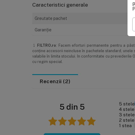
Modalități de comandă
Modalități 
p
Caracteristici generale
P
Greutate pachet
Garanţie
FILTRO.ro
: Facem eforturi permanente pentru a păstra
conţine accesorii neincluse în pachetele standard, unele s
valabile în limita stocului. In conformitate cu prevederi
cu regim special.
Recenzii (2)
5 stele
5 din 5
4 stele
3 stele
2 stele
1 stea