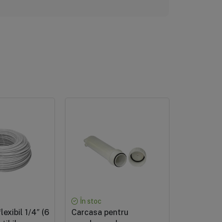
În stoc
În stoc
lexibil 1/4″ (6
Carcasa pentru
Set dedur