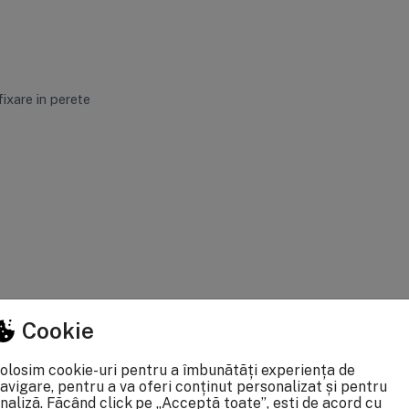
fixare in perete
apei
rusii din apa
Cookie
olosim cookie-uri pentru a îmbunătăți experiența de
avigare, pentru a va oferi conținut personalizat și pentru
naliză. Făcând click pe „Acceptă toate”, ești de acord cu