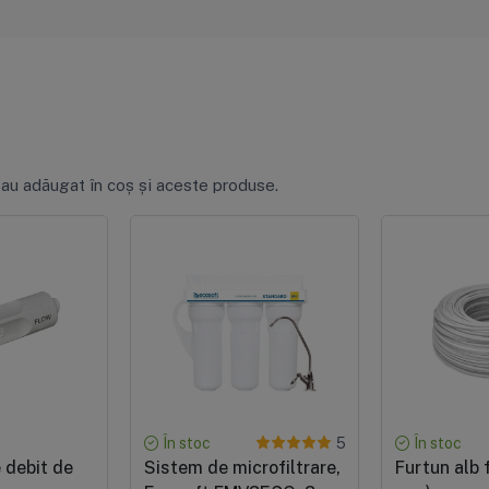
 au adăugat în coș și aceste produse.
În stoc
În stoc
5
 debit de
Sistem de microfiltrare,
Furtun alb f