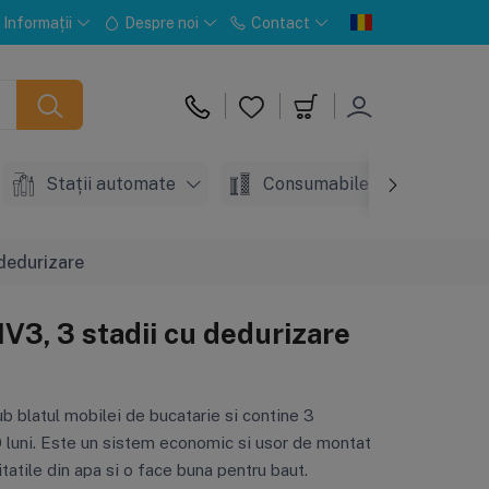
Informații
Despre noi
Contact
Stații automate
Consumabile
Acc
dedurizare
V3, 3 stadii cu dedurizare
ub blatul mobilei de bucatarie si contine 3
 luni. Este un sistem economic si usor de montat
ritatile din apa si o face buna pentru baut.