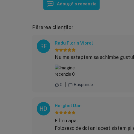
Adaugă o recenzie
Părerea clienților
Radu Florin Viorel
RF
Nu ma asteptam sa schimbe gustul a
0
|
Răspunde
Herghel Dan
HD
Filtru apa.
Folosesc de doi ani acest sistem ș