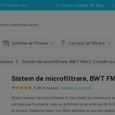
u instalarea sau mentenanța.
Status comandă
Blog
Sisteme de filtrare
Carcase de filtrare
nomice
Sistem de microfiltrare, BWT FMV3, 3 stadii cu 
Sistem de microfiltrare, BWT FM
5
din
2
recenzii.
Adaugă o recenzie
​Acest sistem de microfiltrare in trei stadii se monteaza s
cartuse performante care se schimba la un interval de 6-9
si folosit. Datorita celor trei filtre elimina cu succes impu