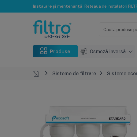
Instalare și mentenanță
Reteaua de instalatori FILTRO® te poate ajuta c
Produse
Osmoză inversă
Sisteme de filtrare
Sisteme eco