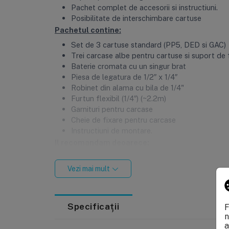
Pachet complet de accesorii si instructiuni.
Posibilitate de interschimbare cartuse
Pachetul contine:
Set de 3 cartuse standard (PP5, DED si GAC)
Trei carcase albe pentru cartuse si suport de 
Baterie cromata cu un singur brat
Piesa de legatura de 1/2″ x 1/4″
Robinet din alama cu bila de 1/4"
Furtun flexibil (1/4″) (~2.2m)
Garnituri pentru carcase
Cheie de fixare pentru carcase
Instructiuni de montare.
Il recomandam deoarece:
Sistemul elimina gustul si mirosul neplacut al 
Se monteaza usor sub chiuveta din bucatarie
Vezi mai mult
Elimina foarte bine impuritatile, bacteriile si vi
Este compact si nu ocupa spatiu in bucatarie
Este perfect pentru orice familie
Specificații
F
Se pastreaza in apa mineralele benefice
n
a