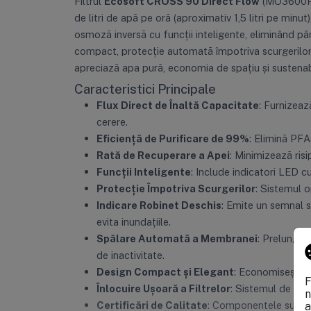
Filtrul
Ecosoft CROSS 90 Direct Flow
(MO3600PEC
de litri de apă pe oră (aproximativ 1,5 litri pe minu
osmoză inversă cu funcții inteligente, eliminând pân
compact, protecție automată împotriva scurgerilor ș
apreciază apa pură, economia de spațiu și sustenab
Caracteristici Principale
Flux Direct de Înaltă Capacitate
: Furnizeaz
cerere.
Eficiență de Purificare de 99%
: Elimină PFAS
Rată de Recuperare a Apei
: Minimizează risi
Funcții Inteligente
: Include indicatori LED cu 
Protecție Împotriva Scurgerilor
: Sistemul o
Indicare Robinet Deschis
: Emite un semnal 
evita inundațiile.
Spălare Automată a Membranei
: Prelungeș
de inactivitate.
Design Compact și Elegant
: Economisește s
F
Înlocuire Ușoară a Filtrelor
: Sistemul de cart
n
Certificări de Calitate
: Componentele sunt c
a