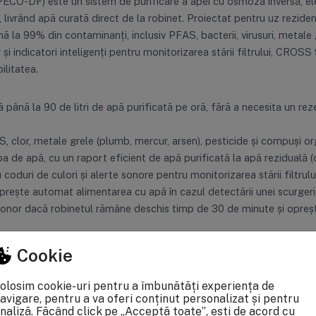
O-DF) este un sistem de purificare a apei cu osmoză inversă, elegan
t), livrând apă curată direct de la robinet. Proiectat pentru uz rezid
ă la 99% din contaminanți, inclusiv PFAS, bacterii, virusuri, metale
i indicatori inteligenți pentru monitorizarea stării filtrului, CROSS
ilitatea.
ă până la 90 de litri de apă purificată pe oră, fără a necesita un r
, clor, metale grele (plumb, mercur, arsen), pesticide și compuși orga
pa de apă, cu un raport eficient de apă purificată la apă reziduală (d
coduri de culori și alerte sonore pentru monitorizarea stării filtrului ș
prește automat alimentarea cu apă în cazul detectării unei scurgeri,
sonor dacă robinetul rămâne deschis timp de 30 de minute și opreș
te durata de viață a membranei prin spălare automată la conectarea 
Cookie
pațiu sub chiuvetă, fiind ideal pentru bucătării mici sau apartamen
olosim cookie-uri pentru a îmbunătăți experiența de
ușe cu răsucire și blocare permite înlocuirea filtrelor în 10 minute, f
avigare, pentru a va oferi conținut personalizat și pentru
ertificate NSF/ANSI 58, EAC și TÜV SÜD, garantând materiale făr
naliză. Făcând click pe „Acceptă toate”, ești de acord cu