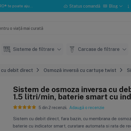
u instalarea sau mentenanța.
Status comandă
Blog
Sisteme de filtrare
Carcase de filtrare
cu debit direct
Osmoză inversă cu cartușe twist
S
Sistem de osmoza inversa cu deb
1.5 litri/min, baterie smart cu in
5
din
2
recenzii.
Adaugă o recenzie
Sistem cu debit direct, fara bazin, cu membrana de osmoz
baterie cu indicator smart, curatare automata si rata de r