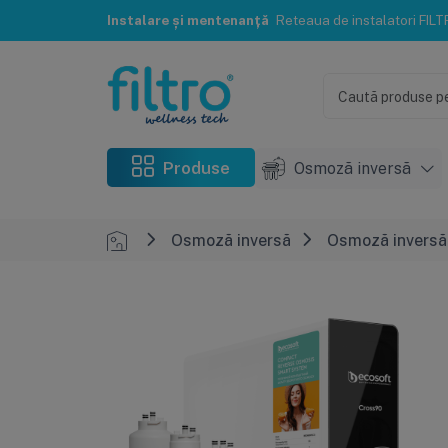
Instalare și mentenanță
Reteaua de instalatori FILTRO® te poate ajuta c
Produse
Osmoză inversă
Osmoză inversă
Osmoză inversă 