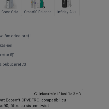
Cross Solo
Cross90 Balance
Infinity Alk+
valăm orice preț!
ză-ne!
 retur
.
ă publicare!
Înlocuire în 12 luni / la 3 m3
ctivat Ecosoft CPVDFRO, compatibil cu
s90, filtru cu sistem twist