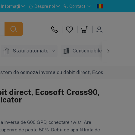
Informații
Despre noi
Contact
Stații automate
Consumabile
Acc
istem de osmoza inversa cu debit direct, Ecosoft Cross90, 1.5
it direct, Ecosoft Cross90,
dicator
a inversa de 600 GPD, conectare twist. Are
ecuperare de peste 50%. Debit de apa filtrata de