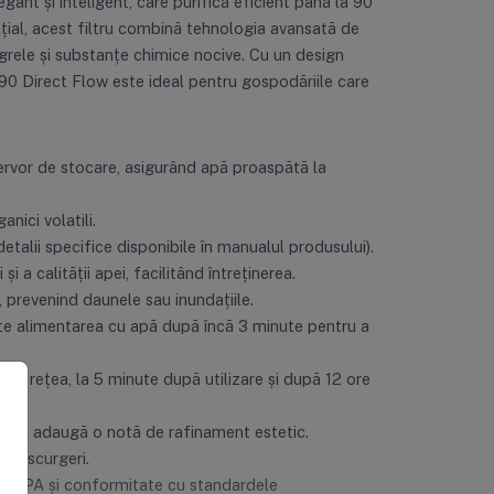
t și inteligent, care purifică eficient până la 90
ențial, acest filtru combină tehnologia avansată de
 grele și substanțe chimice nocive. Cu un design
 90 Direct Flow este ideal pentru gospodăriile care
ezervor de stocare, asigurând apă proaspătă la
nici volatili.
etalii specifice disponibile în manualul produsului).
i a calității apei, facilitând întreținerea.
 prevenind daunele sau inundațiile.
te alimentarea cu apă după încă 3 minute pentru a
la rețea, la 5 minute după utilizare și după 12 ore
te, și adaugă o notă de rafinament estetic.
ără scurgeri.
ă BPA și conformitate cu standardele