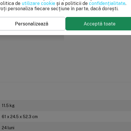
olitica de
utilizare cookie
și a politicii de
confidențialitate
.
oți personaliza fiecare secțiune în parte, dacă dorești.
Personalizează
Acceptă toate
11.5 kg
61 x 24.5 x 52.3 cm
are
estinate îmbunătățirii calității apei potabile și reducerii impuritățil
24 luni