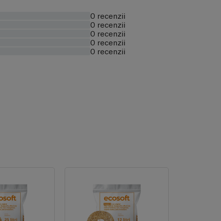
0 recenzii
0 recenzii
0 recenzii
0 recenzii
0 recenzii
itate constantă.
elor similare)
entru presiuni scăzute