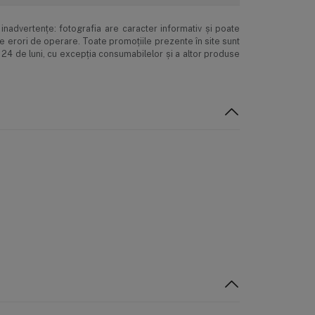
 inițială și periodică, precum și respectarea
inadvertenţe: fotografia are caracter informativ şi poate
ne erori de operare. Toate promoţiile prezente în site sunt
nctului de consum. Pentru aplicații cu risc
 24 de luni, cu excepția consumabilelor și a altor produse
ră:
i, materia organică naturală și petrochimicele,
inclusiv bacterii, virusuri, metale grele, PFAS și
bile.
Înlocuire
: la fiecare 12 luni.
ind apă proaspătă instantaneu. Sistemul include, de