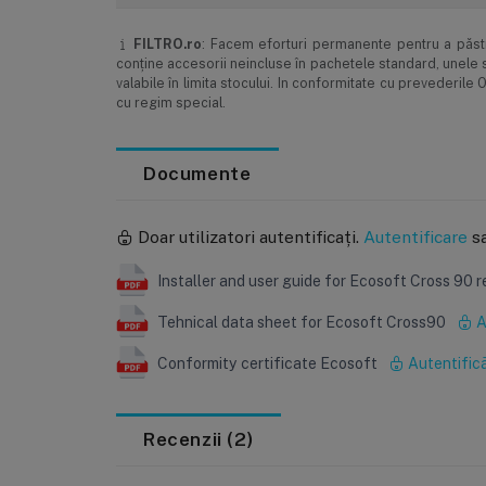
garantează eliminarea completă a contaminării 
Calitatea apei filtrate depinde de factori precu
FILTRO.ro
: Facem eforturi permanente pentru a păstra
intervalelor de înlocuire a consumabilelor.
conţine accesorii neincluse în pachetele standard, unele s
În lipsa unei instalări și întrețineri conforme,
valabile în limita stocului. In conformitate cu prevederi
microbiologic se recomandă utilizarea unui ster
cu regim special.
Rezultatele analizelor pot fi influențate de m
Cum Funcționează
Sistemul Ecosoft CROSS 90 Direct Flow utilizează un
Documente
Pre-Filtrare (Filtru Compozit PP și Cărbune
pregătind apa pentru osmoza inversă.
Înlocui
Doar utilizatori autentificați.
Autentificare
s
Osmoză Inversă (Membrană de 600 GPD)
: 
gusturi sau mirosuri neplăcute.
Înlocuire
: la f
Installer and user guide for Ecosoft Cross 90 
Post-Filtrare (Cărbune Activ)
: Îmbunătățește
Tehnical data sheet for Ecosoft Cross90
A
Designul cu flux direct elimină necesitatea unui re
Conformity certificate Ecosoft
Autentifică
asemenea, spălare automată a membranei pentru 
Recenzii (2)
Indicatori Inteligenți
Sistem LED cu Coduri de Culori
: