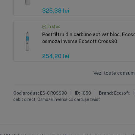
325,38 lei
În stoc
Postfiltru din carbune activat bloc, Ec
osmoza inversa Ecosoft Cross90
254,20 lei
Vezi toate consum
Cod produs:
ES-CROSS90
|
ID:
1850
|
Brand:
Ecosoft
|
debit direct
,
Osmoză inversă cu cartușe twist