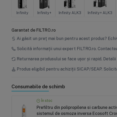
Infinity
Infinity+
Infinity ALK3
Infinity+ ALK3
Garantat de FILTRO.ro
Ai găsit un preț mai bun pentru acest produs?
Echi
Solicită informații unui expert FILTRO.ro.
Contactea
Returnarea produsului se face ușor și rapid.
Detalii
Produs eligibil pentru achiziții SICAP/SEAP.
Solicit
Consumabile de schimb
În stoc
Prefiltru din polipropilena si carbune a
sistemul de osmoza inversa Ecosoft Cros