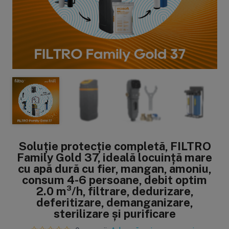
Sisteme de filtrare
Carcase de 
Ultrafiltrare
Big Blue/
(6)
(8)
Filtre cu purjare
Carcase c
(16)
(17)
Filtre pentru duș
Big Blue/
(8)
(11)
Sterilizatoare UV
Carcase a
(18)
(1)
Soluție protecție completă, FILTRO
Dozatoare
Carcase 
Family Gold 37, ideală locuință mare
(7)
(8)
cu apă dură cu fier, mangan, amoniu,
Sisteme economice
Seturi de
consum 4-6 persoane, debit optim
(9)
(21)
2.0 m³/h, filtrare, dedurizare,
deferitizare, demanganizare,
sterilizare și purificare