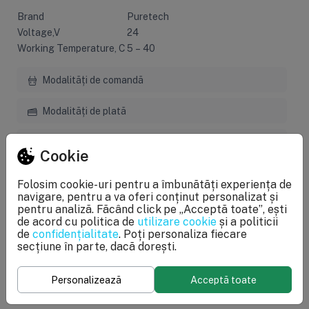
Brand
Puretech
Voltage,V
24
Working Temperature, C
5 – 40
Modalități de comandă
Modalități de plată
Livrarea produselor
Cookie
Garanție și service
Folosim cookie-uri pentru a îmbunătăți experiența de
navigare, pentru a va oferi conținut personalizat și
Returul produselor
pentru analiză. Făcând click pe „Acceptă toate”, ești
de acord cu politica de
utilizare cookie
și a politicii
de
confidențialitate
. Poți personaliza fiecare
secțiune în parte, dacă dorești.
Specificații
Personalizează
Acceptă toate