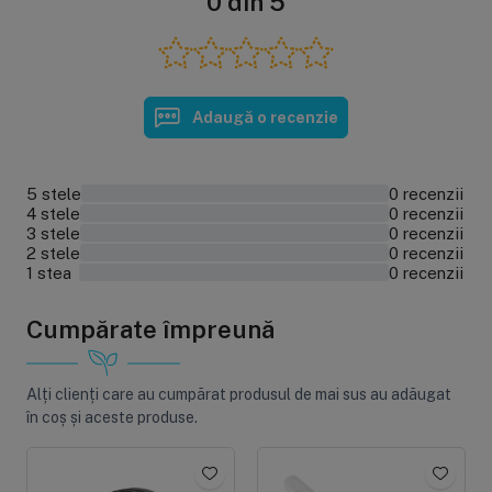
0 din 5
Adaugă o recenzie
5 stele
0 recenzii
0%
4 stele
0 recenzii
0%
3 stele
0 recenzii
0%
2 stele
0 recenzii
0%
1 stea
0 recenzii
0%
Cumpărate împreună
Alți clienți care au cumpărat produsul de mai sus au adăugat
în coș și aceste produse.