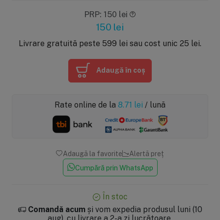
PRP: 150 lei
150
lei
Livrare gratuită peste 599 lei sau cost unic 25 lei.
Adaugă în coș
Rate online de la
8.71
lei
/ lună
Adaugă la favorite
Alertă preț
Cumpără prin WhatsApp
În stoc
Comandă acum
și vom expedia produsul luni (10
aug), cu livrare a 2-a zi lucrătoare.