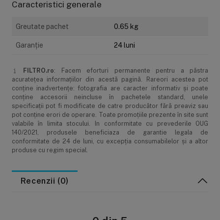
Caracteristici generale
Greutate pachet
0.65 kg
Garanţie
24 luni
FILTRO.ro
: Facem eforturi permanente pentru a păstra
acurateţea informaţiilor din acestă pagină. Rareori acestea pot
conţine inadvertenţe: fotografia are caracter informativ şi poate
conţine accesorii neincluse în pachetele standard, unele
specificaţii pot fi modificate de catre producător fără preaviz sau
pot conţine erori de operare. Toate promoţiile prezente în site sunt
valabile în limita stocului. In conformitate cu prevederile OUG
140/2021, produsele beneficiaza de garantie legala de
conformitate de 24 de luni, cu excepția consumabilelor și a altor
produse cu regim special.
Recenzii (0)