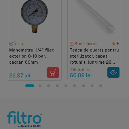
În stoc
Stoc epuizat
5
Manometru, 1/4" filet
Teaca de quartz pentru
exterior, 0-10 bar,
sterilizator, capat
cadran 60mm
rotunjit, lungime 28
cm, pentru sterilizator
PRP: 91,51 lei
UV 25W
66,09 lei
22,37 lei