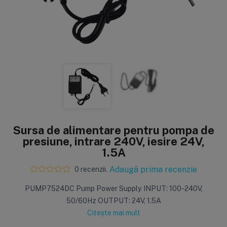
Sisteme de filtrare
Carcase de 
Ultrafiltrare
Big Blue/
(6)
(8)
Filtre cu purjare
Carcase c
(16)
(17)
Filtre pentru duș
Big Blue/
(8)
(11)
Sterilizatoare UV
Carcase a
Sursa de alimentare pentru pompa de
(18)
(1)
presiune, intrare 240V, iesire 24V,
Dozatoare
Carcase 
1.5A
(7)
(8)
Sisteme economice
Seturi de
Adaugă prima recenzie
0 recenzii.
(9)
(21)
PUMP7524DC Pump Power Supply INPUT: 100-240V,
50/60Hz OUTPUT: 24V, 1.5A
Citește mai mult