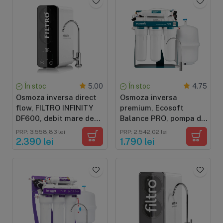
baterie smart
În stoc
În stoc
5.00
4.75
Osmoza inversa direct
Osmoza inversa
flow, FILTRO INFINITY
premium, Ecosoft
DF600, debit mare de
Balance PRO, pompa de
600GPD, fara bazin,
presiune, cadru metalic,
PRP: 3.558,83 lei
PRP: 2.542,02 lei
pompa booster, display
6 stadii, 75 GPD,
2.390 lei
1.790 lei
TDS, cartuse cu sistem
remineralizare optima
twist
si eficienta ridicata