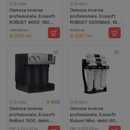
În stoc
În stoc
Osmoza inversa
Osmoza inversa
profesionala, Ecosoft
profesionala, Ecosoft
ROBUST 4000, 180
ROBUST 3000MAX, 180
litri/ora, membrane de 2
litri/ora, membrane de 2
7.615,89 lei
6.900 lei
x 500 GPD
x 500 GPD
6.590 lei
6.490 lei
În stoc
În stoc
5.00
Osmoza inversa
Osmoza inversa
profesionala, Ecosoft
profesionala, Ecosoft
RoBust 1500, debit
Robust Mini, debit 60
direct 90 litri/ora,
litri/ora, 3 membrane x
PRP: 5.084,03 lei
PRP: 3.558,83 lei