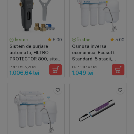
În stoc
În stoc
5.00
5.00
Sistem de purjare
Osmoza inversa
automata, FILTRO
economica, Ecosoft
PROTECTOR 800, sita
Standard, 5 stadii,
de inox de 40 microni,
membrana 50 GPD,
PRP: 1.525,21 lei
PRP: 1.117,47 lei
purjare la 7, 15 sau 30
cartus remineralizare
1.006,64 lei
1.049 lei
zile