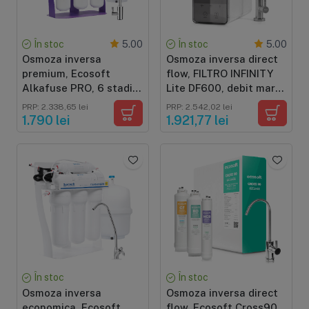
În stoc
În stoc
5.00
5.00
Osmoza inversa
Osmoza inversa direct
premium, Ecosoft
flow, FILTRO INFINITY
Alkafuse PRO, 6 stadii,
Lite DF600, debit mare
pompa de presiune si
de 600GPD, fara bazin,
PRP: 2.338,65 lei
PRP: 2.542,02 lei
cadru metalic,
pompa booster, cartuse
1.790 lei
1.921,77 lei
alcalinizare si crestere
cu sistem twist
PH 7-10
În stoc
În stoc
Osmoza inversa
Osmoza inversa direct
economica, Ecosoft
flow, Ecosoft Cross90