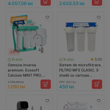
membrana 500 GPD,
100 GPD
4.057,06 lei
2.633,53 lei
pompa booster
-28%
În stoc
În stoc
5.00
Osmoza inversa
Sistem de microfiltrare,
premium, Ecosoft
FILTRO MF3 CLASIC, 3
Calcium MINT PRO,
stadii cu cartușe
pompa de presiune pe
clasice, carcasă
1.779,99 lei
PRP: 600 lei
cadru metalic, 75 GPD,
transparentă, baterie
1.290 lei
450 lei
6 stadii cu
inclusă
remineralizare cu calciu
si postcarbune