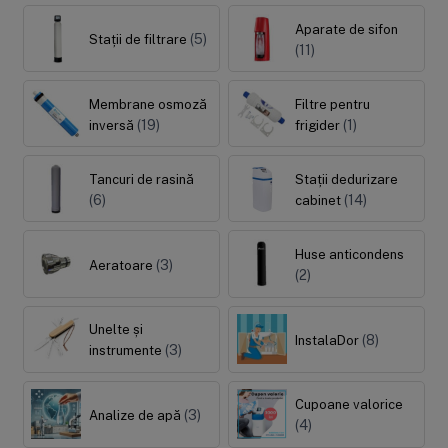
Aparate de sifon
(5)
Stații de filtrare
(11)
Sisteme de filtrare
Carcase de 
Membrane osmoză
Filtre pentru
(19)
(1)
inversă
frigider
Ultrafiltrare
Big Blue/
(6)
(8)
Filtre cu purjare
Carcase c
Tancuri de rasină
Stații dedurizare
(16)
(17)
(6)
(14)
cabinet
Filtre pentru duș
Big Blue/
(8)
(11)
Sterilizatoare UV
Carcase a
Huse anticondens
(3)
Aeratoare
(18)
(1)
(2)
Dozatoare
Carcase 
(7)
(8)
Sisteme economice
Seturi de
Unelte și
(8)
InstalaDor
(9)
(21)
(3)
instrumente
Cupoane valorice
(3)
Analize de apă
(4)