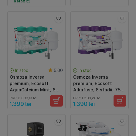
Relax
În stoc
În stoc
5.00
Osmoza inversa
Osmoza inversa
premium, Ecosoft
premium, Ecosoft
AquaCalcium Mint, 6
Alkafuse, 6 stadii, 75
stadii, eficienta
GPD, alcalinizare si
PRP: 2.033,61 lei
PRP: 1.830,26 lei
ridicata, remineralizare
crestere PH 7-10
1.399 lei
1.390 lei
cu calciu