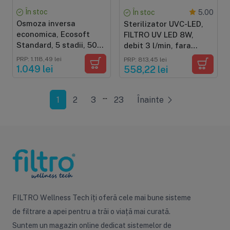
În stoc
În stoc
5.00
Osmoza inversa
Sterilizator UVC-LED,
economica, Ecosoft
FILTRO UV LED 8W,
Standard, 5 stadii, 50
debit 3 l/min, fara
GPD, postfiltru cu
mercur si chimicale,
PRP: 1.118,49 lei
PRP: 813,45 lei
carbune activat din
durata de viata 5 ani
1.049 lei
558,22 lei
cocos
...
1
2
3
23
Înainte
FILTRO Wellness Tech îți oferă cele mai bune sisteme
de filtrare a apei pentru a trăi o viață mai curată.
Suntem un magazin online dedicat sistemelor de