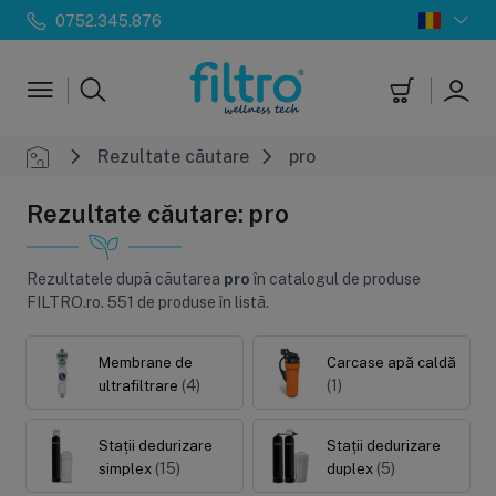
0752.345.876
Rezultate căutare
pro
Rezultate căutare: pro
Rezultatele după căutarea
pro
în catalogul de produse
FILTRO.ro.
551 de produse în listă.
Membrane de
Carcase apă caldă
(4)
(1)
ultrafiltrare
Stații dedurizare
Stații dedurizare
(15)
(5)
simplex
duplex