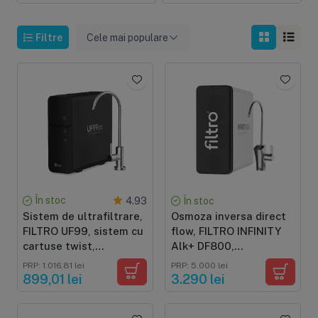
Filtre
Cele mai populare
În stoc
4.93
În stoc
Sistem de ultrafiltrare,
Osmoza inversa direct
FILTRO UF99, sistem cu
flow, FILTRO INFINITY
cartuse twist,
Alk+ DF800,
membrana 0.01 microni,
alcalinizare prin
PRP: 1.016,81 lei
PRP: 5.000 lei
ultracompact
mineralizare, debit
899,01 lei
3.290 lei
mare de 800GPD, fara
bazin, pompa booster,