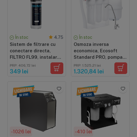
În stoc
În stoc
4.75
Sistem de filtrare cu
Osmoza inversa
conectare directa,
economica, Ecosoft
FILTRO FL99, instalare
Standard PRO, pompa
sub chiuveta
de presiune pe cadru
PRP: 406,72 lei
PRP: 1.525,21 lei
metalic, 50 GPD, 5
349 lei
1.320,84 lei
stadii cu mineralizare
-1026 lei
-410 lei