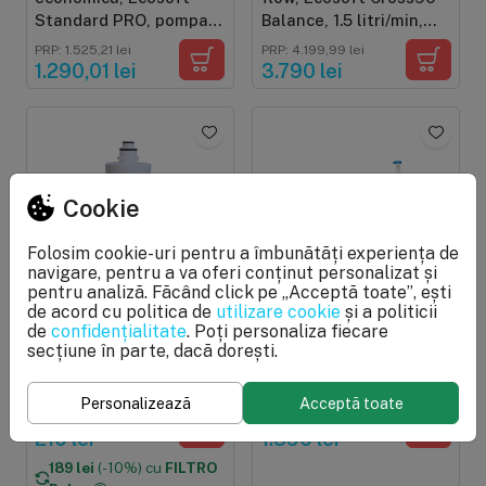
Standard PRO, pompa
Balance, 1.5 litri/min,
de presiune pe cadru
cartuse twist,
PRP: 1.525,21 lei
PRP: 4.199,99 lei
metalic, 50 GPD, 5
membrana 600 GPD,
1.290,01 lei
3.790 lei
stadii cu postcarbune
remineralizare baterie
smart cu indicator
Cookie
Folosim cookie-uri pentru a îmbunătăți experiența de
navigare, pentru a va oferi conținut personalizat și
pentru analiză. Făcând click pe „Acceptă toate”, ești
de acord cu politica de
utilizare cookie
și a politicii
În stoc
În stoc
4.84
de
confidențialitate
. Poți personaliza fiecare
Filtru de schimb cu
Osmoza inversa
secțiune în parte, dacă dorești.
carcasa pentru FILTRO
premium, Ecosoft
ALK3, sistem de
Balance, eficienta
Personalizează
Acceptă toate
alcalinizare si
ridicata, 6 stadii, 75
PRP: 250 lei
PRP: 2.033,61 lei
mineralizare
GPD, remineralizare cu
210 lei
1.390 lei
calciu si magneziu
189 lei
(-10%) cu
FILTRO