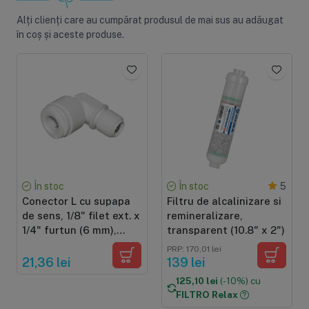
Alți clienți care au cumpărat produsul de mai sus au adăugat
în coș și aceste produse.
În stoc
În stoc
5
Conector L cu supapa
Filtru de alcalinizare si
de sens, 1/8" filet ext. x
remineralizare,
1/4" furtun (6 mm),
transparent (10.8" x 2")
cuplare cu mufa rapida
PRP: 170,01 lei
pentru furtun de 6 mm
21,36 lei
139 lei
125,10 lei
(-10%) cu
FILTRO Relax