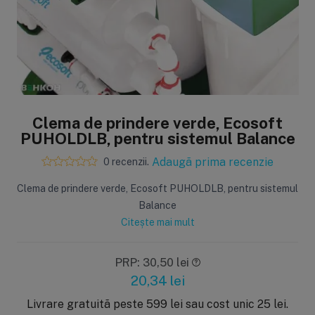
Sisteme de filtrare
Carcase de 
Ultrafiltrare
Big Blue/
(6)
(8)
Clema de prindere verde, Ecosoft
Filtre cu purjare
Carcase c
PUHOLDLB, pentru sistemul Balance
(16)
(17)
Filtre pentru duș
Big Blue/
Adaugă prima recenzie
0 recenzii.
(8)
(11)
Sterilizatoare UV
Carcase a
Clema de prindere verde, Ecosoft PUHOLDLB, pentru sistemul
(18)
(1)
Dozatoare
Carcase 
Balance
(7)
(8)
Citește mai mult
Sisteme economice
Seturi de
(9)
(21)
PRP: 30,50 lei
20,34
lei
Livrare gratuită peste 599 lei sau cost unic 25 lei.