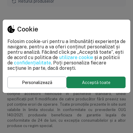
Returul produselor
Cookie
Specificații
Folosim cookie-uri pentru a îmbunătăți experiența de
navigare, pentru a va oferi conținut personalizat și
Caracteristici generale
pentru analiză. Făcând click pe „Acceptă toate”, ești
de acord cu politica de
utilizare cookie
și a politicii
Garanţie
24 luni
de
confidențialitate
. Poți personaliza fiecare
secțiune în parte, dacă dorești.
FILTRO.ro
: Facem eforturi permanente pentru a păstra
Personalizează
Acceptă toate
acurateţea informaţiilor din acestă pagină. Rareori acestea pot
conţine inadvertenţe: fotografia are caracter informativ şi poate
conţine accesorii neincluse în pachetele standard, unele
specificaţii pot fi modificate de catre producător fără preaviz sau
pot conţine erori de operare. Toate promoţiile prezente în site sunt
valabile în limita stocului. In conformitate cu prevederile OUG
140/2021, produsele beneficiaza de garantie legala de
conformitate de 24 de luni, cu excepția consumabilelor și a altor
produse cu regim special.