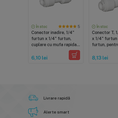
În stoc
În stoc
5
Conector inadire, 1/4"
Conector T, 1
furtun x 1/4" furtun,
x 1/4" furtun
cuplare cu mufa rapida,
furtun, pentr
pentru tub de 6 mm
mm
6,10 lei
8,13 lei
Livrare rapidă
Alerte smart