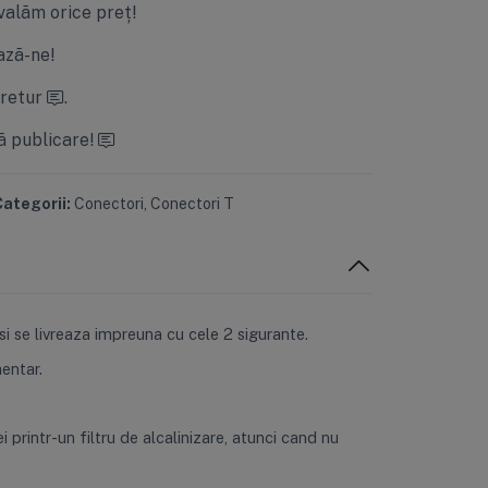
valăm orice preț!
ză-ne!
 retur
.
ă publicare!
ategorii:
Conectori
,
Conectori T
i se livreaza impreuna cu cele 2 sigurante.
mentar.
 printr-un filtru de alcalinizare, atunci cand nu