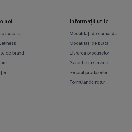
e noi
Informații utile
ea noastră
Modalități de comandă
ellness
Modalități de plată
ate de brand
Livrarea produselor
oom
Garanție și service
uție
Returul produselor
Formular de retur