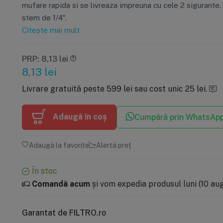
mufare rapida si se livreaza impreuna cu cele 2 sigurante.
stem de 1/4″.
Citește mai mult
PRP: 8,13 lei
8,13
lei
Livrare gratuită peste 599 lei sau cost unic 25 lei.
Adaugă în coș
Cumpără prin WhatsAp
Adaugă la favorite
Alertă preț
În stoc
Comandă acum
și vom expedia produsul luni (10 aug)
Garantat de FILTRO.ro