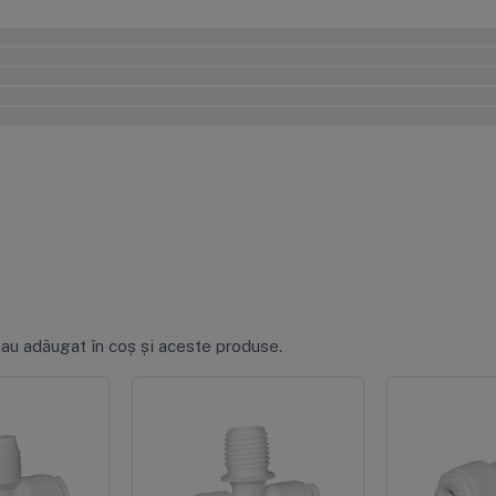
0%
0%
0%
0%
0%
 au adăugat în coș și aceste produse.