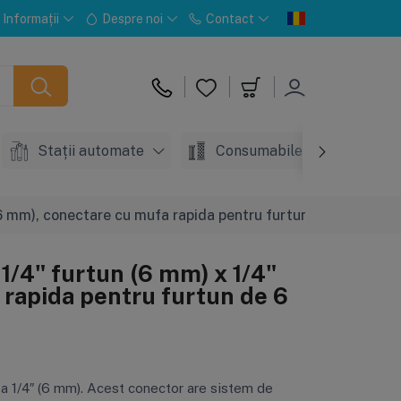
Informații
Despre noi
Contact
Stații automate
Consumabile
Acc
(6 mm), conectare cu mufa rapida pentru furtun de 6 mm
 1/4" furtun (6 mm) x 1/4"
rapida pentru furtun de 6
a 1/4″ (6 mm). Acest conector are sistem de