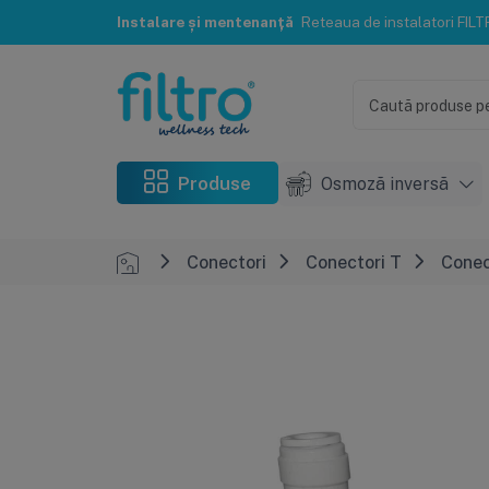
Instalare și mentenanță
Reteaua de instalatori FILTRO® te poate ajuta c
Produse
Osmoză inversă
Conectori
Conectori T
Conec