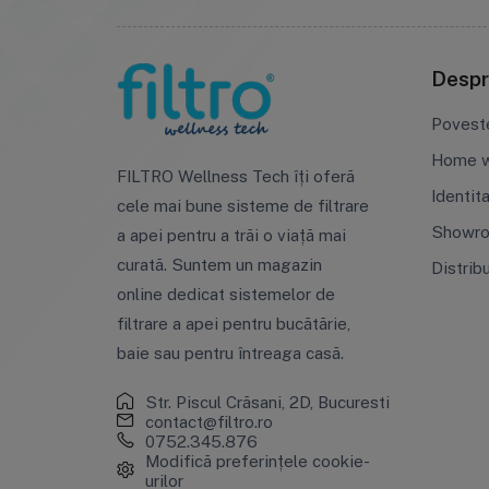
Despr
Povest
Home w
FILTRO Wellness Tech îți oferă
Identit
cele mai bune sisteme de filtrare
Showr
a apei pentru a trăi o viață mai
curată. Suntem un magazin
Distrib
online dedicat sistemelor de
filtrare a apei pentru bucătărie,
baie sau pentru întreaga casă.
Str. Piscul Crăsani, 2D, Bucuresti
contact@filtro.ro
0752.345.876
Modifică preferințele cookie-
urilor