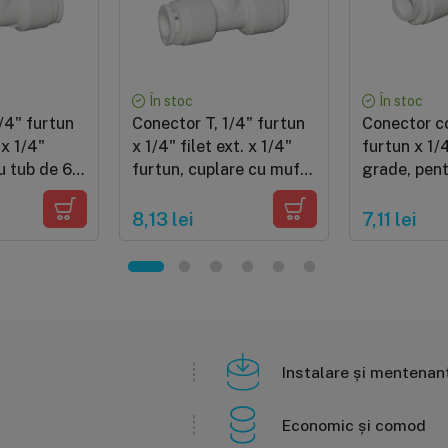
În stoc
În stoc
/4" furtun
Conector T, 1/4" furtun
Conector co
 x 1/4"
x 1/4" filet ext. x 1/4"
furtun x 1/
u tub de 6
furtun, cuplare cu mufa
grade, pent
rapida pentru tub de 6
mm
mm
8,13 lei
7,11 lei
Instalare și mentenan
Economic și comod