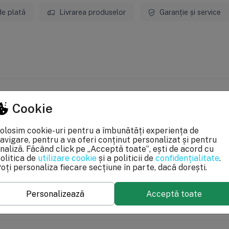
de plată
Livrarea produselor
Garanție și service
Cookie
24 luni
olosim cookie-uri pentru a îmbunătăți experiența de
avigare, pentru a va oferi conținut personalizat și pentru
 acurateţea informaţiilor din acestă pagină. Rareori acestea pot conţine 
naliză. Făcând click pe „Acceptă toate”, ești de acord cu
pecificaţii pot fi modificate de catre producător fără preaviz sau pot conţi
olitica de
utilizare cookie
și a politicii de
confidențialitate
.
le OUG 140/2021, produsele beneficiaza de garantie legala de conformitate de
oți personaliza fiecare secțiune în parte, dacă dorești.
Personalizează
Acceptă toate