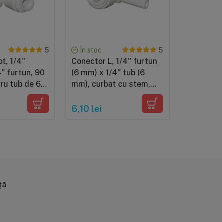
În stoc
În stoc
5
5
t, 1/4"
Conector L, 1/4" furtun
Furtun alb
4" furtun, 90
(6 mm) x 1/4" tub (6
mm), comp
ru tub de 6
mm), curbat cu stem,
frigider s
cuplare cu mufa rapida
PRP: 5 lei
pentru furtun de 6 mm
6,10 lei
3 lei
ță