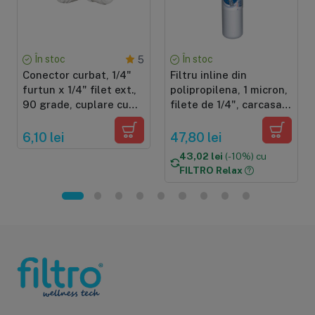
În stoc
În stoc
5
Conector curbat, 1/4"
Filtru inline din
furtun x 1/4" filet ext.,
polipropilena, 1 micron,
90 grade, cuplare cu
filete de 1/4", carcasa
mufa rapida
alba 12"x2.5"
6,10 lei
47,80 lei
43,02 lei
(-10%) cu
FILTRO Relax