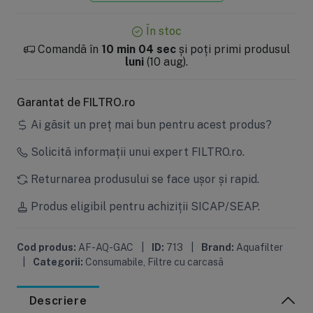
În stoc
Comandă în
10 min 03 sec
și poți primi produsul
luni
(10 aug).
Garantat de FILTRO.ro
Ai găsit un preț mai bun pentru acest produs?
Solicită informații unui expert FILTRO.ro.
Returnarea produsului se face ușor și rapid.
Produs eligibil pentru achiziții SICAP/SEAP.
Cod produs:
AF-AQ-GAC
|
ID:
713
|
Brand:
Aquafilter
|
Categorii:
Consumabile
,
Filtre cu carcasă
Descriere