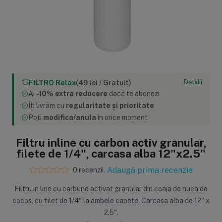
Sisteme de filtrare
Carcase de 
Ultrafiltrare
Big Blue/
(6)
(8)
FILTRO Relax
(
49 lei
/ Gratuit)
Detalii
Filtre cu purjare
Carcase c
Ai
-10% extra reducere
dacă te abonezi
(16)
(17)
Filtre pentru duș
Big Blue/
Îți livrăm cu
regularitate și prioritate
(8)
(11)
Poți
modifica/anula
în orice moment
Sterilizatoare UV
Carcase a
(18)
(1)
Filtru inline cu carbon activ granular,
Dozatoare
Carcase 
filete de 1/4", carcasa alba 12"x2.5"
(7)
(8)
Sisteme economice
Seturi de
Adaugă prima recenzie
0 recenzii.
(9)
(21)
Filtru in line cu carbune activat granular din coaja de nuca de
cocos, cu filet de 1/4" la ambele capete. Carcasa alba de 12" x
2.5".