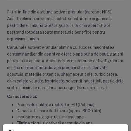
Filtru in-line din carbune activat granular (aprobat NFS).
Acesta elimina cu succes colrul, substantele organice si
pesticidele. Imbunatateste gustul si aroma apei filtrate,
pastrand totodata toate mineralele benefice pentru
organismul uman.
Carbunele activat granular elimina cu succes majoritatea
contaminantilor din apa si va ofera o apa buna de baut, gatit si
pentru alte aplicatii. Acest cartus cu carbune activat granular
elimina contaminantii din apa precum clorul si derivatii
acestuia, materiile organice, pharmaceuticele, turbiditatea,
chimicalele volatile, ierbicidele, solventii industriali, pesticidele
si alte chimicale care dau apei un gust si un miros urat.
Caracteristici:
Produs de calitate realizat in EU (Polonia)
Capacitate mare de filtrare (aprox. 6000 litri)
Imbunatateste gustul si mirosul apei.
Elimina clorul si derivatii acestuia din apa.
Ideal pentru uz casnic