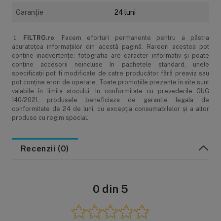
Garanție și service
Garanţie
24 luni
Returul produselor
FILTRO.ro
: Facem eforturi permanente pentru a păstra
acurateţea informaţiilor din acestă pagină. Rareori acestea pot
conţine inadvertenţe: fotografia are caracter informativ şi poate
conţine accesorii neincluse în pachetele standard, unele
specificaţii pot fi modificate de catre producător fără preaviz sau
pot conţine erori de operare. Toate promoţiile prezente în site sunt
valabile în limita stocului. In conformitate cu prevederile OUG
140/2021, produsele beneficiaza de garantie legala de
conformitate de 24 de luni, cu excepția consumabilelor și a altor
produse cu regim special.
Recenzii (0)
0 din 5