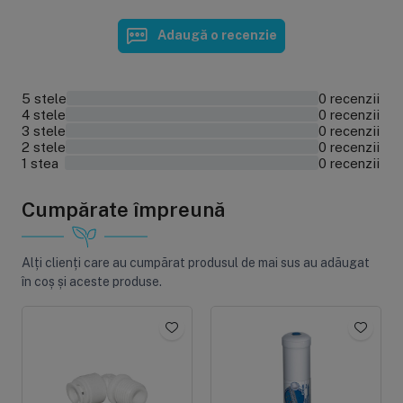
Adaugă o recenzie
5 stele
0 recenzii
0%
4 stele
0 recenzii
0%
3 stele
0 recenzii
0%
2 stele
0 recenzii
0%
1 stea
0 recenzii
0%
Cumpărate împreună
Alți clienți care au cumpărat produsul de mai sus au adăugat
în coș și aceste produse.