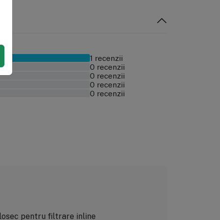
1 recenzii
0 recenzii
0 recenzii
0 recenzii
0 recenzii
olosec pentru filtrare inline