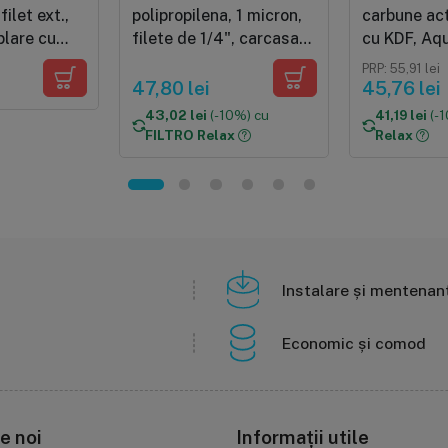
filet ext.,
polipropilena, 1 micron,
carbune act
plare cu
filete de 1/4", carcasa
cu KDF, Aqu
alba 12"x2.5"
AICRO-L4-A
PRP: 55,91 lei
47,80 lei
45,76 lei
43,02 lei
(-10%) cu
41,19 lei
(-
FILTRO Relax
Relax
Instalare și mentenan
Economic și comod
e noi
Informații utile