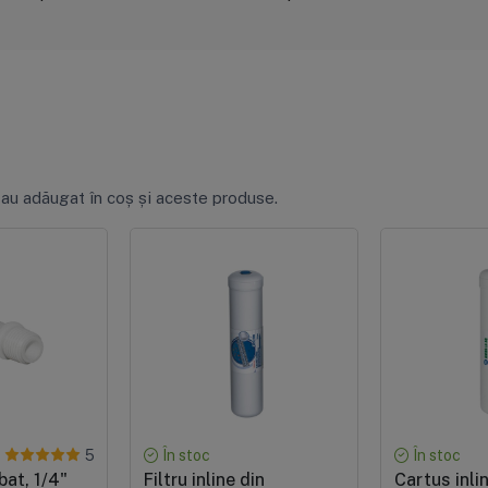
 au adăugat în coș și aceste produse.
În stoc
În stoc
5
bat, 1/4"
Filtru inline din
Cartus inli