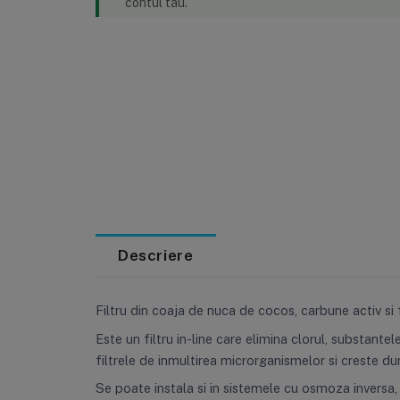
contul tău.
Descriere
Filtru din coaja de nuca de cocos, carbune activ si f
Este un filtru in-line care elimina clorul, substant
filtrele de inmultirea microrganismelor si creste dur
Se poate instala si in sistemele cu osmoza inversa, 