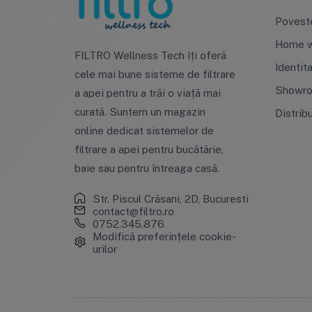
Povest
Home w
FILTRO Wellness Tech îți oferă
Identit
cele mai bune sisteme de filtrare
Showr
a apei pentru a trăi o viață mai
curată. Suntem un magazin
Distrib
online dedicat sistemelor de
filtrare a apei pentru bucătărie,
baie sau pentru întreaga casă.
Str. Piscul Crăsani, 2D, Bucuresti
contact@filtro.ro
0752.345.876
Modifică preferințele cookie-
urilor