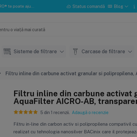
u instalarea sau mentenanța.
Status comandă
Blog
Sisteme de filtrare
Carcase de filtrare
Filtru inline din carbune activat granular si polipropilen
Filtru inline din carbune activat 
AquaFilter AICRO-AB, transparen
5
din
1
recenzii.
Adaugă o recenzie
Filtru in-line din carbon activ si polipropilena compativi
realizat cu tehnologia nanosilver BACinix care il protejeaza