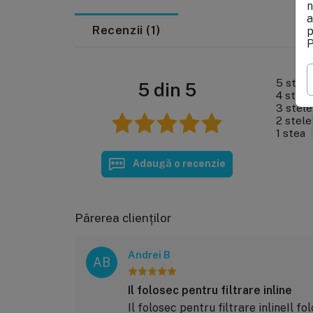
n
a
Recenzii (1)
p
P
5 stele
5 din 5
4 stele
3 stele
2 stele
1 stea
Adaugă o recenzie
Părerea clienților
Andrei B
AB
Il folosec pentru filtrare inline
Il folosec pentru filtrare inlineIl fo