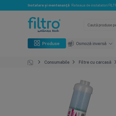
Instalare și mentenanță
Reteaua de instalatori FILTRO® te poate ajuta c
Produse
Osmoză inversă
Consumabile
Filtre cu carcasă