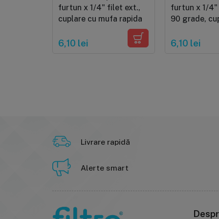
furtun x 1/4" filet ext.,
furtun x 1/4" 
cuplare cu mufa rapida
90 grade, cu
mufa rapida
6,10 lei
6,10 lei
Livrare rapidă
Alerte smart
Despr