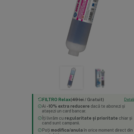
FILTRO Relax
(
49 lei
/ Gratuit)
Detali
Ai
-10% extra reducere
dacă te abonezi
și
atașezi un card bancar.
Îți livrăm cu
regularitate și prioritate
chiar și
cand sunt campanii.
Poți
modifica/anula
în orice moment
direct din