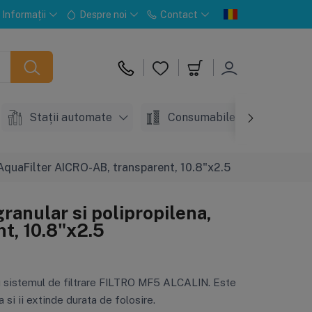
Informații
Despre noi
Contact
Stații automate
Consumabile
Acc
a, AquaFilter AICRO-AB, transparent, 10.8"x2.5
granular si polipropilena,
t, 10.8"x2.5
l cu sistemul de filtrare FILTRO MF5 ALCALIN. Este
 si ii extinde durata de folosire.