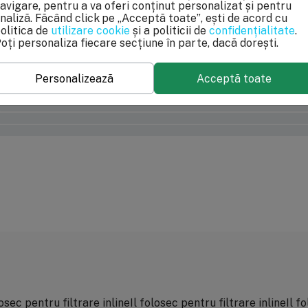
avigare, pentru a va oferi conținut personalizat și pentru
naliză. Făcând click pe „Acceptă toate”, ești de acord cu
olitica de
utilizare cookie
și a politicii de
confidențialitate
.
oți personaliza fiecare secțiune în parte, dacă dorești.
Personalizează
Acceptă toate
100%
0%
0%
0%
0%
losec pentru filtrare inlineIl folosec pentru filtrare inlineIl f