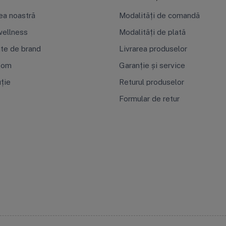
ea noastră
Modalități de comandă
ellness
Modalități de plată
ate de brand
Livrarea produselor
oom
Garanție și service
uție
Returul produselor
Formular de retur