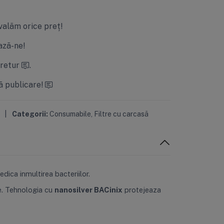
valăm orice preț!
ză-ne!
 retur
.
ă publicare!
|
Categorii:
Consumabile
,
Filtre cu carcasă
edica inmultirea bacteriilor.
te. Tehnologia cu
nanosilver BACinix
protejeaza