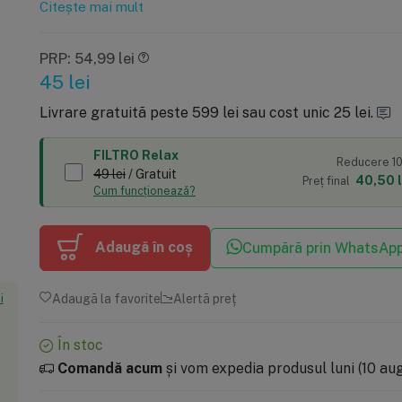
Citește mai mult
PRP: 54,99 lei
45
lei
Livrare gratuită peste 599 lei sau cost unic 25 lei.
FILTRO Relax
Reducere 1
49 lei
/ Gratuit
40,50 l
Preț final
Cum funcționează?
Adaugă în coș
Cumpără prin WhatsAp
Adaugă la favorite
Alertă preț
i
În stoc
Comandă acum
și vom expedia produsul luni (10 aug)