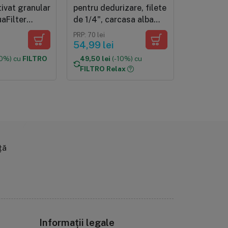
ivat granular
pentru dedurizare, filete
ultracapil
aFilter
de 1/4", carcasa alba
microni (
Q, 12"x2.5"
12"x2.5"
PRP: 70 lei
PRP: 180 lei
54,99 lei
139 lei
10%) cu
FILTRO
49,50 lei
(-10%) cu
125,10 le
FILTRO Relax
FILTRO R
ță
Informații legale