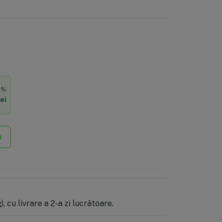
0%
ei
p
, cu livrare a 2-a zi lucrătoare.