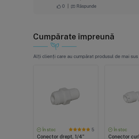
0
|
Răspunde
Cumpărate împreună
Alți clienți care au cumpărat produsul de mai sus
În stoc
În stoc
5
Conector drept, 1/4"
Conector cur