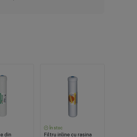
În stoc
În stoc
ne din
Filtru inline cu rasina
Filtru cu