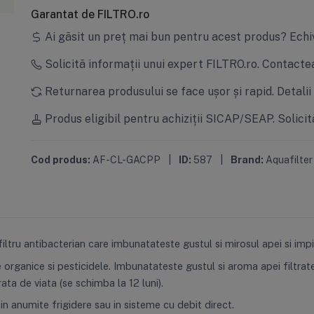
Garantat de FILTRO.ro
Ai găsit un preț mai bun pentru acest produs?
Echi
Solicită informații unui expert FILTRO.ro.
Contactea
Returnarea produsului se face ușor și rapid.
Detalii
Produs eligibil pentru achiziții SICAP/SEAP.
Solicit
Cod produs:
AF-CL-GACPP
|
ID:
587
|
Brand:
Aquafilter
iltru antibacterian care imbunatateste gustul si mirosul apei si impi
ele organice si pesticidele. Imbunatateste gustul si aroma apei filtra
ata de viata (se schimba la 12 luni).
in anumite frigidere sau in sisteme cu debit direct.