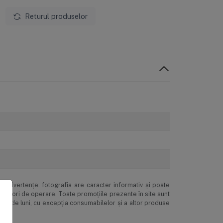
Returul produselor
inadvertenţe: fotografia are caracter informativ şi poate
ne erori de operare. Toate promoţiile prezente în site sunt
 24 de luni, cu excepția consumabilelor și a altor produse