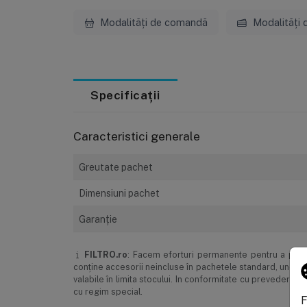
Modalități de comandă
Modalități 
Specificații
Caracteristici generale
Greutate pachet
Dimensiuni pachet
Garanţie
FILTRO.ro
: Facem eforturi permanente pentru a păstra
conţine accesorii neincluse în pachetele standard, unele s
valabile în limita stocului. In conformitate cu prevederi
cu regim special.
F