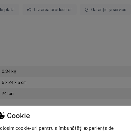
de plată
Livrarea produselor
Garanție și service
0.34 kg
5 x 24 x 5 cm
24 luni
 acurateţea informaţiilor din acestă pagină. Rareori acestea pot conţine 
Cookie
pecificaţii pot fi modificate de catre producător fără preaviz sau pot conţi
le OUG 140/2021, produsele beneficiaza de garantie legala de conformitate de
olosim cookie-uri pentru a îmbunătăți experiența de