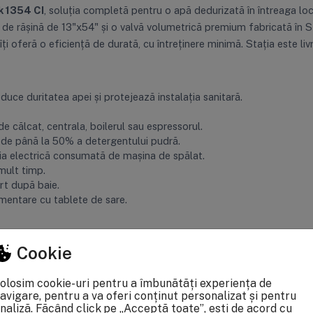
k 1354 CI
, soluția completă pentru o apă dedurizată în întreaga loc
e rășină de 13"x54" și o valvă volumetrică premium fabricată în SU
 îți oferă o eficiență de durată, cu întreținere minimă. Stația este li
duce duritatea apei și protejează instalația sanitară.
e călcat, centrala, boilerul sau espressorul.
 de până la 50% a detergentului pudră.
ia electrică consumată de mașina de spălat.
mult timp.
rt după baie.
imentare cu tablete de sare.
Cookie
 CI
, fabricată în SUA, cu afișaj digital și memorie EEPROM ce păstrea
fotocelulei, eliminând uzura mecanică specifică valvelor cu came. V
olosim cookie-uri pentru a îmbunătăți experiența de
i complexe cu mai multe faze.
avigare, pentru a va oferi conținut personalizat și pentru
naliză. Făcând click pe „Acceptă toate”, ești de acord cu