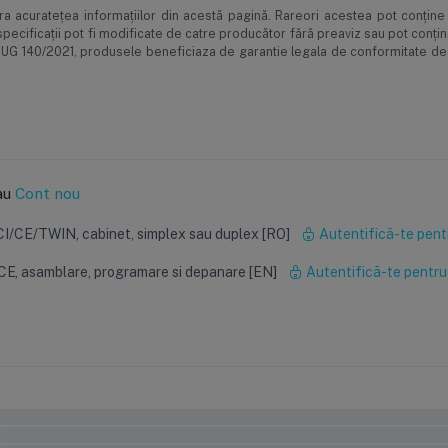
 acurateţea informaţiilor din acestă pagină. Rareori acestea pot conţine 
pecificaţii pot fi modificate de catre producător fără preaviz sau pot conţi
le OUG 140/2021, produsele beneficiaza de garantie legala de conformitate de
au
Cont nou
 CI/CE/TWIN, cabinet, simplex sau duplex [RO]
Autentifică-te pent
CE, asamblare, programare si depanare [EN]
Autentifică-te pentru
mix); ~16 m3 @ 14 °dH (Dowex)
0%
0%
ntână