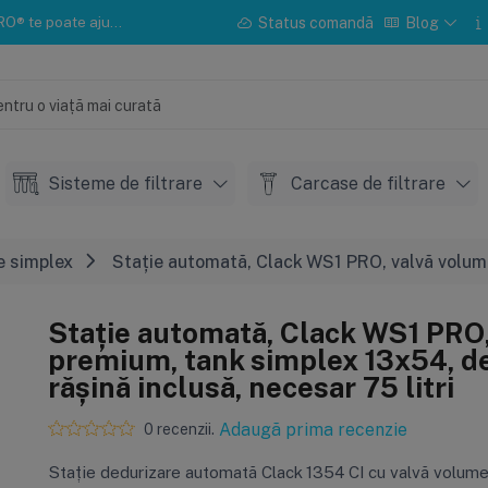
u instalarea sau mentenanța.
Status comandă
Blog
Sisteme de filtrare
Carcase de filtrare
e simplex
Stație automată, Clack WS1 PRO, valvă volumet
Stație automată, Clack WS1 PRO,
premium, tank simplex 13x54, de
rășină inclusă, necesar 75 litri
Adaugă prima recenzie
0 recenzii.
Stație dedurizare automată Clack 1354 CI cu valvă volume