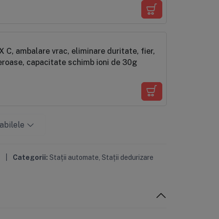
roase, capacitate schimb ioni de 30g
abilele
|
Categorii:
Stații automate
,
Stații dedurizare