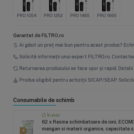
PRO 1054
PRO 1252
PRO 1465
PRO 1665
Garantat de FILTRO.ro
Ai găsit un preț mai bun pentru acest produs?
Echi
Solicită informații unui expert FILTRO.ro.
Contactea
Returnarea produsului se face ușor și rapid.
Detalii
Produs eligibil pentru achiziții SICAP/SEAP.
Solicit
Consumabile de schimb
În stoc
62 x Rasina schimbatoare de ioni, ECOMIX P, ambalare vrac, eliminare duritate, fier,
mangan si materii organice, capacitate 