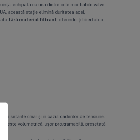
uință, echipată cu una dintre cele mai fiabile valve
A, această stație elimină duritatea apei,
vrată
fără material filtrant
, oferindu-ți libertatea
ză setările chiar și în cazul căderilor de tensiune.
alva este volumetrică, ușor programabilă, presetată