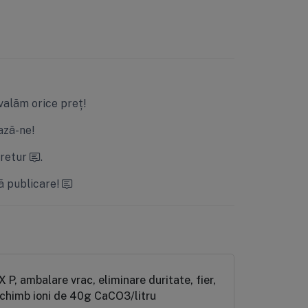
valăm orice preț!
ză-ne!
 retur
.
ă publicare!
schimb ioni de 40g CaCO3/litru