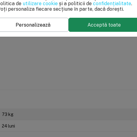
până la regenerare, volumul de apă rămas până la regenerare, debitul
olitica de
utilizare cookie
și a politicii de
confidențialitate
.
 consumarea unui volum de apă prestabilit.
oți personaliza fiecare secțiune în parte, dacă dorești.
um
Personalizează
Acceptă toate
ziționat separat. În tank se adaugă între 62-75 de litri de rășină, în 
are, schimbătoare de cationi, puternic acidă, eliminare duritate.
re, schimbătoare de ioni, puternic acidă, eliminare duritate.
 duritate, fier, mangan, amoniu și materii organice, capacitate schi
 duritate, fier, mangan, amoniu și materii organice, capacitate schi
 duritate, fier, mangan și materii organice, capacitate schimb ioni 
și manganului din apă.
ă
73 kg
24 luni