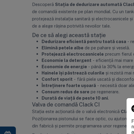
Descoperă
Stația de dedurizare automată Clac
de comandă existente pe plan mondial. Cu un tank d
protejează instalația sanitară și electrocasnicele și
de a alege rășina potrivită nevoilor tale.
De ce să alegi această stație
Dedurizare eficientă pentru toată casa
- re
Elimină petele albe
de pe pahare și veselă.
Protejează electrocasnicele
precum fierul d
Economie la detergent
- eficiență mai mare
Economie de energie
- până la 30% la energ
Hainele își păstrează culorile
și rezistă mai 
Confort sporit
- fără piele uscată și disconfo
Întreținere foarte ușoară
- necesită doar al
Consum redus de sare
pe regenerare.
Durată de viață de peste 10 ani
.
Valva de comandă Clack CI
Stația este acționată de o valvă electronică
Clack
Poziționarea pistonului se face optic, cu ajutorul 
F
din fabrică și permite programarea unor regenerăr
n
a