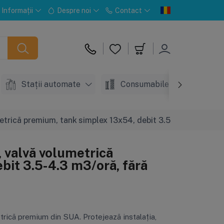
Informații
Despre noi
Contact
Stații automate
Consumabile
Acc
rică premium, tank simplex 13x54, debit 3.5-4.3 m3/oră, făr
 valvă volumetrică
bit 3.5-4.3 m3/oră, fără
trică premium din SUA. Protejează instalația,