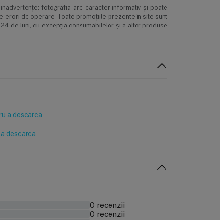
inadvertenţe: fotografia are caracter informativ şi poate
ne erori de operare. Toate promoţiile prezente în site sunt
 24 de luni, cu excepția consumabilelor și a altor produse
ru a descărca
 a descărca
0 recenzii
0 recenzii