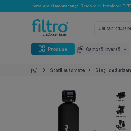
Instalare și mentenanță
Reteaua de instalatori FILTRO® te poate ajuta c
Produse
Osmoză inversă
Stații automate
Stații dedurizar