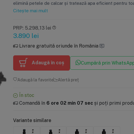
elimină petele de calcar și tratează apa eficient pentru toa
Citește mai mult
PRP: 5.298,13 lei
3.890
lei
Livrare gratuită oriunde în România
Adaugă în coș
Cumpără prin WhatsAp
Adaugă la favorite
Alertă preț
În stoc
Comandă în
6 ore 02 min 06 sec
și poți primi prod
Variante similare