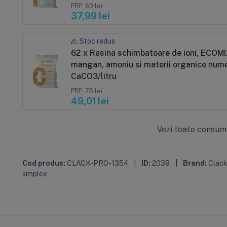
PRP: 60 lei
37,99 lei
Stoc redus
62 x Rasina schimbatoare de ioni, ECOMIX C, ambalare vrac, eliminare duritate, fier,
mangan, amoniu si materii organice nume
CaCO3/litru
PRP: 75 lei
49,01 lei
Vezi toate consum
Cod produs:
CLACK-PRO-1354
|
ID:
2039
|
Brand:
Clack
simplex