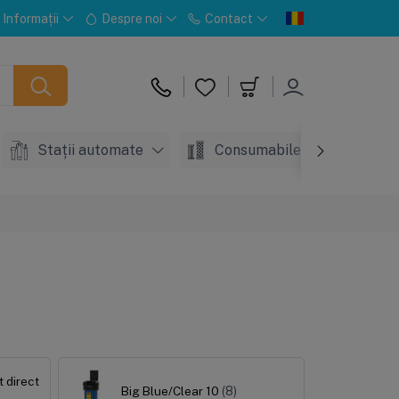
Informații
Despre noi
Contact
Stații automate
Consumabile
Acc
 direct
Big Blue/Clear 10
(8)