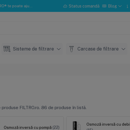
u instalarea sau mentenanța.
Status comandă
Blog
Sisteme de filtrare
Carcase de filtrare
e produse FILTRO.ro.
86 de produse în listă.
Osmoză inversă cu debit
Osmoză inversă cu pompă
(22)