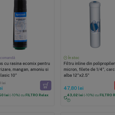
comandă
În stoc
s cu rasina ecomix pentru
Filtru inline din polipropilen
izare, mangan, amoniu si
micron, filete de 1/4", car
clasic 10"
alba 12"x2.5"
 lei
ei
47,80 lei
0 lei
(-10%) cu
FILTRO Relax
43,02 lei
(-10%) cu
FILTRO 