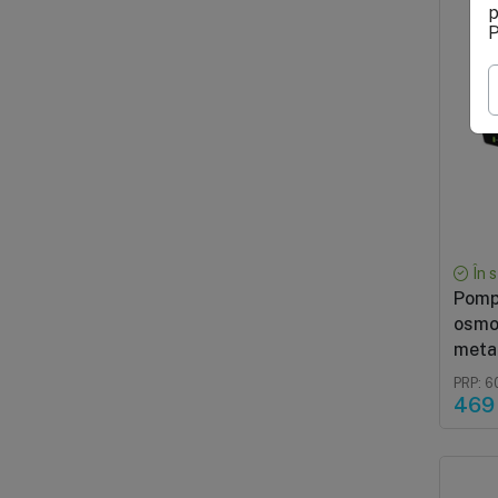
p
P
În 
Pomp
osmo
metal
inclu
PRP: 6
469 