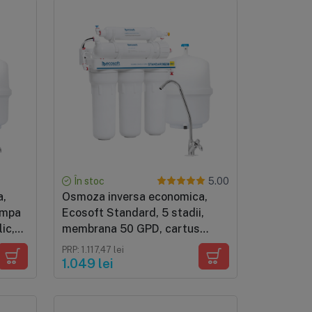
În stoc
5.00
a,
Osmoza inversa economica,
ompa
Ecosoft Standard, 5 stadii,
ic,
membrana 50 GPD, cartus
remineralizare
PRP: 1.117,47 lei
1.049 lei