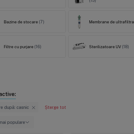
(15)
Bazine de stocare
(7)
Membrane de ultrafiltr
Filtre cu purjare
(16)
Sterilizatoare UV
(18)
 active:
re după: casnic
Șterge tot
mai populare