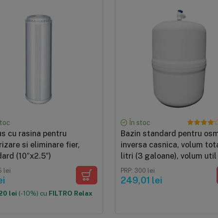
stoc
În stoc
s cu rasina pentru
Bazin standard pentru os
izare si eliminare fier,
inversa casnica, volum tot
ard (10″x2.5″)
litri (3 galoane), volum util
litri (1.8 galone)
 lei
PRP: 300 lei
ei
249,01 lei
20 lei
(-10%) cu
FILTRO Relax