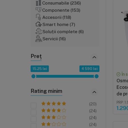
Consumabile (236)
Componente (153)
Accesorii (118)
Smart home (7)
Soluții complete (6)
Servicii (16)
Preț
15.25 lei
4 590 lei
În 
Osmo
Ecos
Rating minim
de pr
50 GP
PRP: 1.
(20)
post
1.290
(24)
(24)
(24)