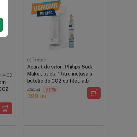
În stoc
Aparat de sifon, Philips Soda
Maker, sticla 1 litru inclusa si
4.00
butelie de CO2 cu filet, alb
eam
 CO2
-20%
499 lei
399 lei