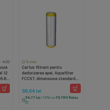
În stoc
4.00
moza
Cartus filtrant pentru
al 12
dedurizarea apei, Aquafilter
 6.8
FCCST, dimensiune standard
10x2.5", compatibil cu sisteme
de filtrare clasice, produs in EU
38,64 lei
34,77 lei
(-10%) cu
FILTRO Relax