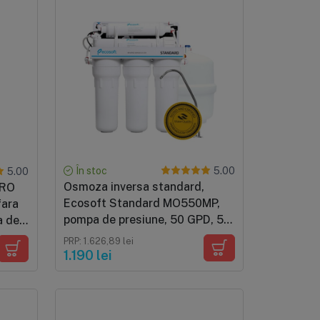
În stoc
5.00
5.00
Osmoza inversa standard,
TRO
Ecosoft Standard MO550MP,
fara
pompa de presiune, 50 GPD, 5
a de
stadii cu remineralizare
PRP: 1.626,89 lei
1.190 lei