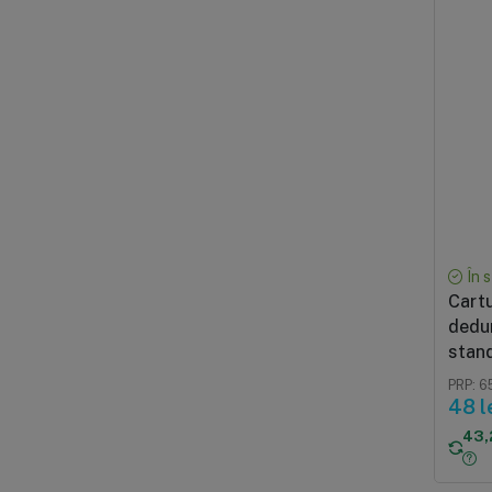
În 
Cartu
dedur
stand
PRP: 65
48 l
43,