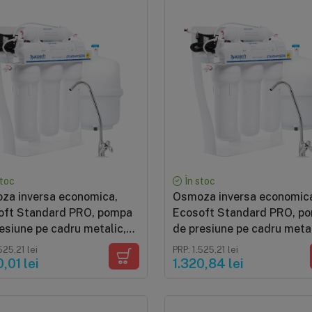
stoc
În stoc
za inversa economica,
Osmoza inversa economic
oft Standard PRO, pompa
Ecosoft Standard PRO, p
esiune pe cadru metalic,
de presiune pe cadru metal
D, 5 stadii cu
50 GPD, 5 stadii cu
525,21 lei
PRP: 1.525,21 lei
carbune
mineralizare
,01 lei
1.320,84 lei