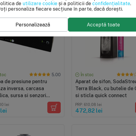
olitica de
utilizare cookie
și a politicii de
confidențialitate
.
oți personaliza fiecare secțiune în parte, dacă dorești.
Personalizează
Acceptă toate
stoc
În stoc
5.00
a de presiune pentru
Aparat de sifon, SodaStr
za inversa, carcasa
Terra Black, cu butelie de
ica, sursa si senzori
si sticla quick connect
si
00 lei
PRP: 610,08 lei
lei
472,82 lei