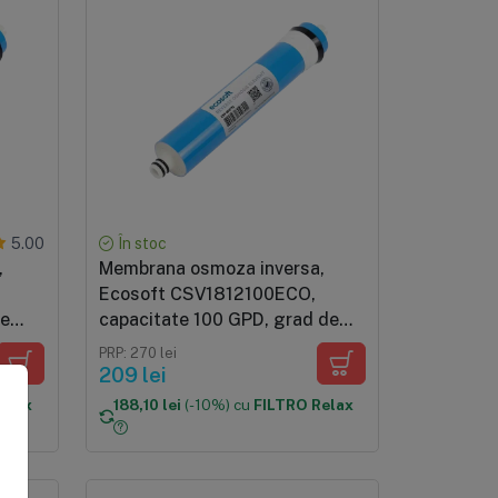
În stoc
5.00
,
Membrana osmoza inversa,
Ecosoft CSV1812100ECO,
de
capacitate 100 GPD, grad de
0
filtrare 0.0001 microni, 360
PRP: 270 lei
96%,
litri/zi, eficienta pana la 96%,
209 lei
certificare NSF
elax
188,10 lei
(-10%) cu
FILTRO Relax