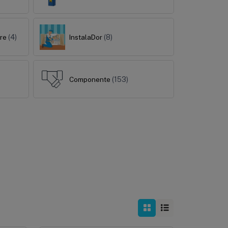
are
(4)
InstalaDor
(8)
Componente
(153)