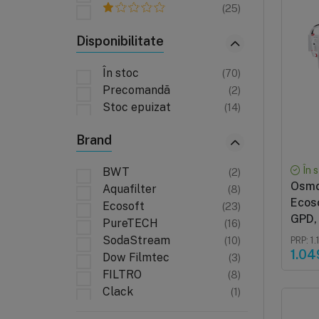
(25)
Disponibilitate
În stoc
(70)
Precomandă
(2)
Stoc epuizat
(14)
Brand
În 
BWT
(2)
Osmo
Aquafilter
(8)
Ecoso
Ecosoft
(23)
GPD, 
PureTECH
(16)
activ
SodaStream
(10)
PRP: 1.
1.04
Dow Filmtec
(3)
FILTRO
(8)
Clack
(1)