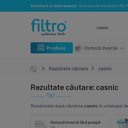
Instalare și mentenanță
Reteaua de instalatori FILTRO® te poate ajuta c
Produse
Osmoză inversă
Rezultate căutare
casnic
Rezultate căutare: casnic
Rezultatele după căutarea
casnic
în catalogul d
Osmoză inversă fără pompă