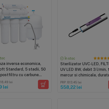
stoc
În stoc
za inversa economica,
Sterilizator UVC-LED, FIL
ft Standard, 5 stadii, 50
UV LED 8W, debit 3 l/min, 
postfiltru cu carbune
mercur si chimicale, durat
at din cocos
viata 5 ani
118,49 lei
PRP: 813,45 lei
9 lei
558,22 lei