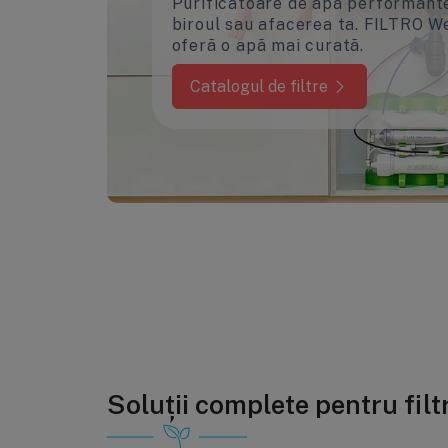
Purificatoare de apă performante
biroul sau afacerea ta. FILTRO We
oferă o apă mai curată.
Catalogul de filtre
Soluții complete pentru filtr