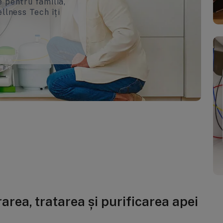
 pentru familia,
llness Tech îți
area, tratarea și purificarea apei