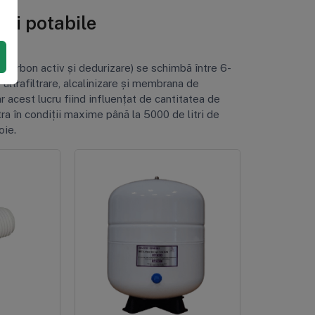
pei potabile
ă, carbon activ și dedurizare) se schimbă între 6-
e ultrafiltrare, alcalinizare și membrana de
r acest lucru fiind influențat de cantitatea de
tra în condiții maxime până la 5000 de litri de
oie.
Stoc red