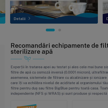
Detalii
Recomandări echipamente de filtr
sterilizare apă
Experții în tratarea apei au testat și ales cele mai bune si
filtre de apă cu osmoză inversă (0.0001 microni), ultrafiltrar
asemenea, sistemele de filtrare cu alcalinizare și ionizare a
care îți va echilibra nivelul de aciditate al organismului tău
filtre pentru duș sau filtre BigBlue pentru toată casa. To
independente (NFS și WRAS) și sunt produse și respectă 