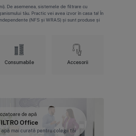
roni). De asemenea, sistemele de filtrare cu
rganismului tău. Practic vei avea izvor în casa ta! În
ii independente (NFS și WRAS) și sunt produse și
Consumabile
Accesorii
Cone
ozatoare de apă
Soluții Io
ILTRO Office
FILTRO
 apă mai curată pentru colegii tăi
Soluții in