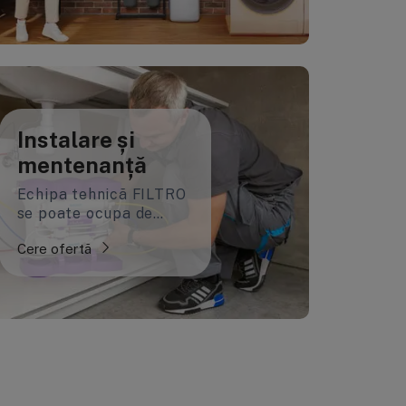
Instalare și
mentenanță
Echipa tehnică FILTRO
se poate ocupa de
instalarea și de
Cere ofertă
mentenanța
echipamentelor tale.