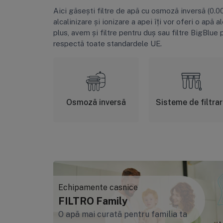
Aici găsești filtre de apă cu osmoză inversă (0.000
alcalinizare și ionizare a apei îți vor oferi o apă a
plus, avem și filtre pentru duș sau filtre BigBl
respectă toate standardele UE.
Osmoză inversă
Sisteme de filtra
Echipamente casnice
FILTRO Family
O apă mai curată pentru familia ta