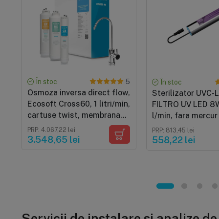
În stoc
5
În stoc
Osmoza inversa direct flow,
Sterilizator UVC-
Ecosoft Cross60, 1 litri/min,
FILTRO UV LED 8W
cartuse twist, membrana
l/min, fara mercur 
400 GPD, baterie smart cu
chimicale, durata 
PRP: 4.067,22 lei
PRP: 813,45 lei
indicator
ani
3.548,65 lei
558,22 lei
Servicii de instalare și analize d