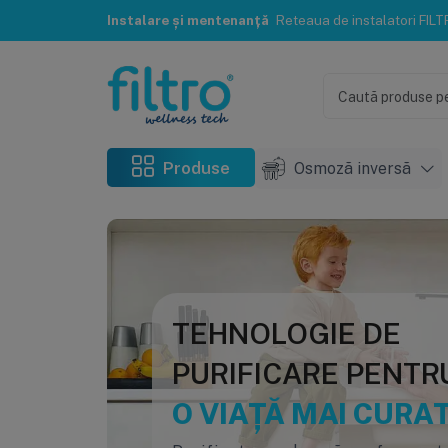
Instalare și mentenanță
Reteaua de instalatori FILTRO® te poate ajuta c
Produse
Osmoză inversă
TEHNOLOGIE DE
PURIFICARE PENTR
O VIAȚĂ MAI CURA