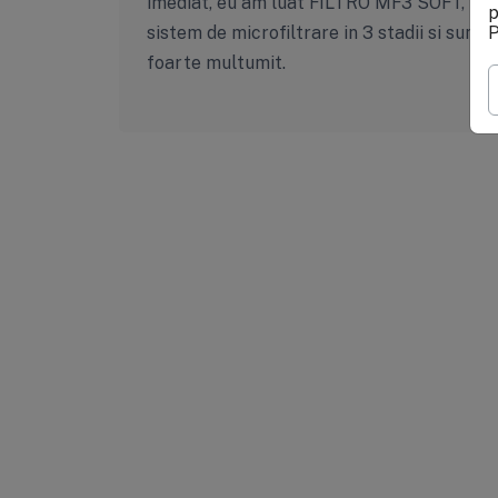
imediat, eu am luat FILTRO MF3 SOFT,
p
sistem de microfiltrare in 3 stadii si sunt
P
foarte multumit.