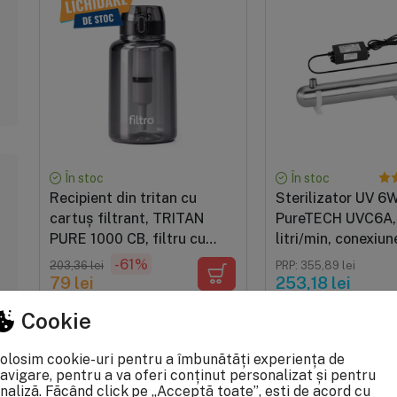
În stoc
În stoc
Recipient din tritan cu
Sterilizator UV 6W
cartuș filtrant, TRITAN
PureTECH UVC6A, 
PURE 1000 CB, filtru cu
litri/min, conexiun
carbune activat, BPA Free,
pachet complet cu
-61%
203,36 lei
PRP: 355,89 lei
1000 ml, finisaj negru
lampa, carcasa si 
79 lei
253,18 lei
Cookie
olosim cookie-uri pentru a îmbunătăți experiența de
avigare, pentru a va oferi conținut personalizat și pentru
naliză. Făcând click pe „Acceptă toate”, ești de acord cu