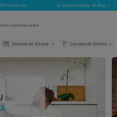
u instalarea sau mentenanța.
Status comandă
Blog
Sisteme de filtrare
Carcase de filtrare
U
TĂ