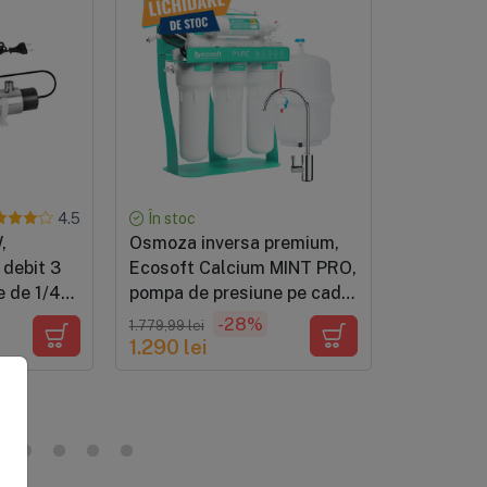
În stoc
În stoc
4.5
,
Osmoza inversa premium,
Osmoza i
debit 3
Ecosoft Calcium MINT PRO,
Ecosoft B
e de 1/4",
pompa de presiune pe cadru
ridicata, 
 sursa,
metalic, 75 GPD, 6 stadii cu
reminerali
-28%
1.779,99 lei
PRP: 2.033,6
accesorii
remineralizare cu calciu si
magnezi
1.290 lei
1.390 lei
postcarbune