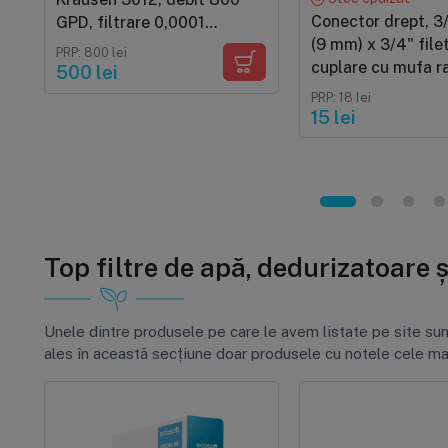
Conector drept, 3
GPD, filtrare 0,0001
(9 mm) x 3/4" filet
microni, elimină până la
PRP: 800 lei
cuplare cu mufa r
98% TDS
500 lei
pentru furtun de
PRP: 18 lei
15 lei
Top filtre de apă, dedurizatoare 
Unele dintre produsele pe care le avem listate pe site su
ales în această secțiune doar produsele cu notele cele ma