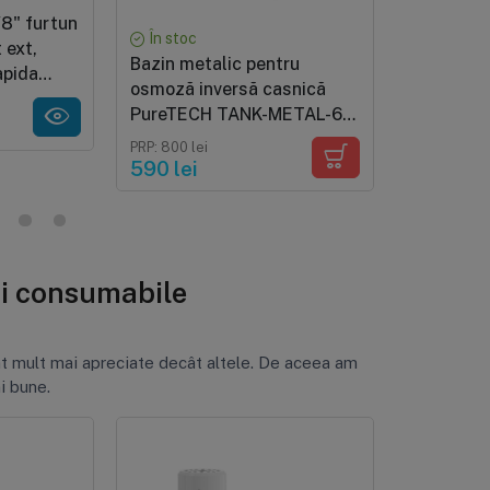
/8" furtun
Steriliza
În stoc
 ext,
15W, Pur
Bazin metalic pentru
apida
bazine 100
osmoză inversă casnică
 9 mm
complet c
PRP: 700 lei
PureTECH TANK-METAL-6G,
carcasa
590 lei
volum total 22 litri, volum
PRP: 800 lei
util 10.5 litri, presiune 4 bar
590 lei
și consumabile
nt mult mai apreciate decât altele. De aceea am
i bune.