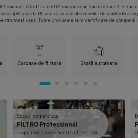
1 microni), ultrafiltrare (0.01 microni) sau microfiltrare (1-5 mic
lcalină (pH până la 9) care îți va echilibra nivelul de aciditate al o
ue pentru toată casa. Toate produsele sunt certificate de compan
re
Carcase de filtrare
Stații automate
Soluții comerciale
D
FILTRO Professional
F
O apă mai curată pentru clienții tăi
O