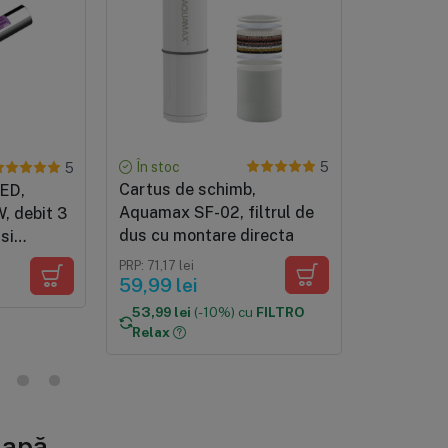
În stoc
În stoc
5
5
Cartus de schimb,
Butelie d
LED,
Aquamax SF-02, filtrul de
SodaStre
, debit 3
dus cu montare directa
grame CO2
si
sifon, cul
de viata 5
PRP: 71,17 lei
PRP: 169 lei
cu quick
59,99 lei
158,99 l
53,99 lei
(-10%) cu
FILTRO
Relax
e apă