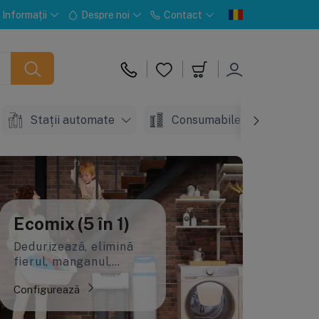
Informații
Despre noi
Contact
Stații automate
Consumabile
Acc
Ecomix (5 în 1)
Dedurizează, elimină
fierul, manganul,
amoniu și materiile
Configurează
organice. Cea mai
avansată soluție.