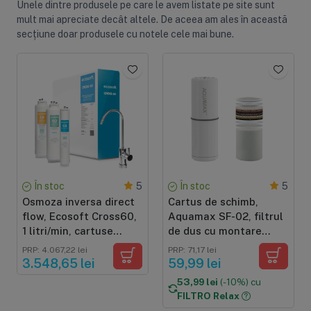
Unele dintre produsele pe care le avem listate pe site sunt
mult mai apreciate decât altele. De aceea am ales în această
secțiune doar produsele cu notele cele mai bune.
În stoc
În stoc
5
5
Osmoza inversa direct
Cartus de schimb,
flow, Ecosoft Cross60,
Aquamax SF-02, filtrul
1 litri/min, cartuse
de dus cu montare
twist, membrana 400
directa
PRP: 4.067,22 lei
PRP: 71,17 lei
GPD, baterie smart cu
3.548,65 lei
59,99 lei
indicator
53,99 lei
(-10%) cu
FILTRO Relax