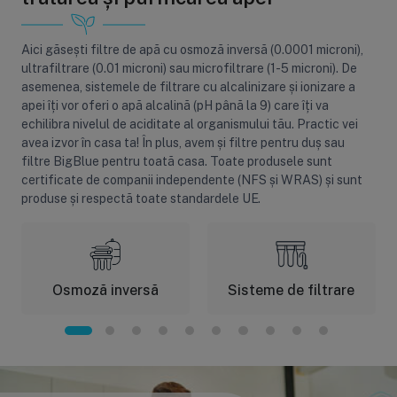
Aici găsești filtre de apă cu osmoză inversă (0.0001 microni),
ultrafiltrare (0.01 microni) sau microfiltrare (1-5 microni). De
Sisteme de filtrare
Carcase de 
asemenea, sistemele de filtrare cu alcalinizare și ionizare a
apei îți vor oferi o apă alcalină (pH până la 9) care îți va
Ultrafiltrare
Big Blue/
echilibra nivelul de aciditate al organismului tău. Practic vei
(6)
(8)
avea izvor în casa ta! În plus, avem și filtre pentru duș sau
Filtre cu purjare
Carcase c
filtre BigBlue pentru toată casa. Toate produsele sunt
(16)
(17)
certificate de companii independente (NFS și WRAS) și sunt
Filtre pentru duș
Big Blue/
produse și respectă toate standardele UE.
(8)
(11)
Sterilizatoare UV
Carcase a
(18)
(1)
Dozatoare
Carcase 
(7)
(8)
Osmoză inversă
Sisteme de filtrare
Sisteme economice
Seturi de
(9)
(21)