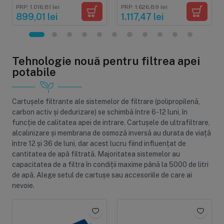
membrana 0.01 microni,
alama, cheie,
PRP: 1.016,81 lei
PRP: 1.626,89 lei
ultracompact
manometre intrare-
899,01 lei
1.117,47 lei
iesire si cadru metalic
Tehnologie nouă pentru filtrea apei
potabile
Cartușele filtrante ale sistemelor de filtrare (polipropilenă,
carbon activ și dedurizare) se schimbă între 6-12 luni, în
funcție de calitatea apei de intrare. Cartușele de ultrafiltrare,
alcalinizare și membrana de osmoză inversă au durata de viață
între 12 și 36 de luni, dar acest lucru fiind influențat de
cantitatea de apă filtrată. Majoritatea sistemelor au
capacitatea de a filtra în condiții maxime până la 5000 de litri
de apă. Alege setul de cartușe sau accesoriile de care ai
nevoie.