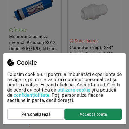
În stoc
Membrană osmoză
Stoc epuizat
inversă, Krausen 3012,
Conector drept, 3/8"
debit 800 GPD, filtrare
furtun (9 mm) x 3/4"
0,0001 microni, elimină
PRP: 800 lei
filet ext, cuplare cu
până la 98% TDS
Cookie
500 lei
mufa rapida pentru
PRP: 18 lei
furtun de 9 mm
15 lei
Folosim cookie-uri pentru a îmbunătăți experiența de
navigare, pentru a va oferi conținut personalizat și
pentru analiză. Făcând click pe „Acceptă toate”, ești
de acord cu politica de
utilizare cookie
și a politicii
de
confidențialitate
. Poți personaliza fiecare
secțiune în parte, dacă dorești.
Top filtre de apă, dedurizatoare și
consumabile
Personalizează
Acceptă toate