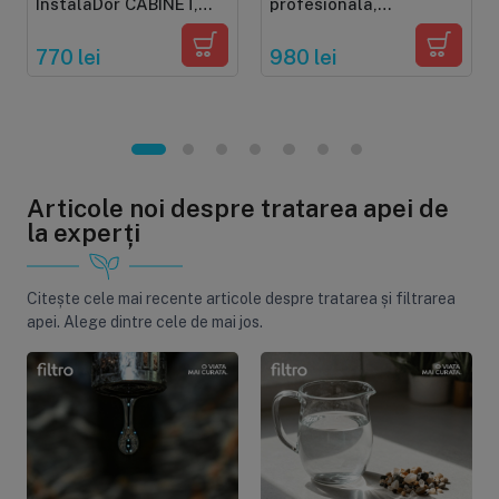
InstalaDor CABINET,
profesionala,
dedurizator cabinet,
InstalaDor PRO,
10-37 litri, cu prefiltru
dedurizator simplex,
770 lei
980 lei
37-200 litri, cu
prefiltru
Articole noi despre tratarea apei de
la experți
Citește cele mai recente articole despre tratarea și filtrarea
apei. Alege dintre cele de mai jos.