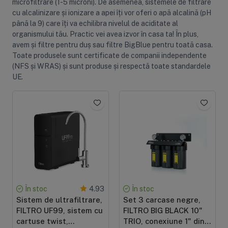
microfiltrare (1-5 microni). De asemenea, sistemele de filtrare
cu alcalinizare și ionizare a apei îți vor oferi o apă alcalină (pH
până la 9) care îți va echilibra nivelul de aciditate al
organismului tău. Practic vei avea izvor în casa ta! În plus,
avem și filtre pentru duș sau filtre BigBlue pentru toată casa.
Toate produsele sunt certificate de companii independente
(NFS și WRAS) și sunt produse și respectă toate standardele
UE.
În stoc
4.93
În stoc
Sistem de ultrafiltrare,
Set 3 carcase negre,
FILTRO UF99, sistem cu
FILTRO BIG BLACK 10"
cartuse twist,
TRIO, conexiune 1" din